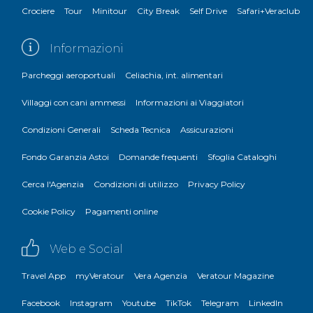
Crociere
Tour
Minitour
City Break
Self Drive
Safari+Veraclub
Informazioni
Parcheggi aeroportuali
Celiachia, int. alimentari
Villaggi con cani ammessi
Informazioni ai Viaggiatori
Condizioni Generali
Scheda Tecnica
Assicurazioni
Fondo Garanzia Astoi
Domande frequenti
Sfoglia Cataloghi
Cerca l'Agenzia
Condizioni di utilizzo
Privacy Policy
Cookie Policy
Pagamenti online
Web e Social
Travel App
myVeratour
Vera Agenzia
Veratour Magazine
Facebook
Instagram
Youtube
TikTok
Telegram
LinkedIn