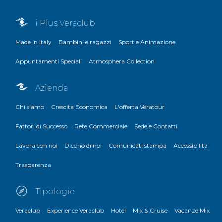
i Plus Veraclub
Made in Italy
Bambini e ragazzi
Sport e Animazione
Appuntamenti Speciali
Atmosphera Collection
Azienda
Chi siamo
Crescita Economica
L'offerta Veratour
Fattori di Successo
Rete Commerciale
Sede e Contatti
Lavora con noi
Dicono di noi
Comunicati stampa
Accessibilità
Trasparenza
Tipologie
Veraclub
Experience Veraclub
Hotel
Mix & Cruise
Vacanze Mix