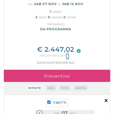
SAB 07 NOV
SAB 14 NOV
DAL:
AL:
1
CAMERA:
2
0
0
ADULTI
BAMBINI
INFANT
TRATTAMENTO
DA PROGRAMMA
€ 2.447,02
PREZZO FINITO:
2
X
QUOTA DA OFFERTA SPECIALE
Preventivo
OFFERTE
INFO
FOTO
MAPPA
7 NOTTI
31
07
OTT
SAB
NOV