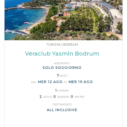
TURCHIA | BODRUM
Veraclub Yasmin Bodrum
AEROPORTO:
SOLO SOGGIORNO
7
NOTTI
MER 12 AGO
MER 19 AGO
DAL:
AL:
1
CAMERA:
2
0
0
ADULTI
BAMBINI
INFANT
TRATTAMENTO
ALL INCLUSIVE