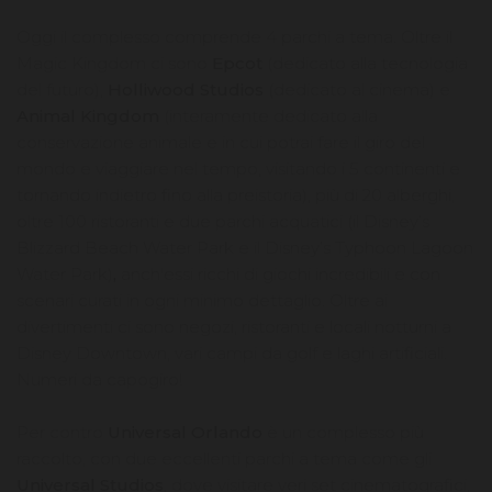
Oggi il complesso comprende 4 parchi a tema. Oltre il
Magic Kingdom ci sono
Epcot
(dedicato alla tecnologia
del futuro),
Holliwood Studios
(dedicato al cinema) e
Animal Kingdom
(interamente dedicato alla
conservazione animale e in cui potrai fare il giro del
mondo e viaggiare nel tempo, visitando i 5 continenti e
tornando indietro fino alla preistoria), più di 20 alberghi,
oltre 100 ristoranti e due parchi acquatici (il Disney’s
Blizzard Beach Water Park e il Disney’s Typhoon Lagoon
Water Park)
,
anch'essi ricchi di giochi incredibili e con
scenari curati in ogni minimo dettaglio. Oltre ai
divertimenti ci sono negozi, ristoranti e locali notturni a
Disney Downtown, vari campi da golf e laghi artificiali.
Numeri da capogiro!
Per contro
Universal Orlando
è un complesso più
raccolto, con due eccellenti parchi a tema come gli
Universal Studios
, dove visitare veri set cinematografici,