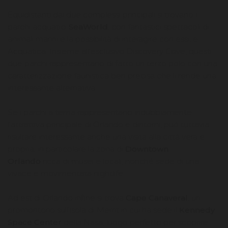
Equidistanti dai due complessi principali si trovano i
parchi acquatici
SeaWorld
, con fantastici spettacoli di
animali marini e la possibilità di interagire con essi, e
Acquatica. Insieme all'esclusivo Discovery Cove, questi
due parchi rappresentano di fatto un terzo polo con una
caratterizzazione faunistica ben precisa che li rende una
interessante alternativa.
Se i parchi a tema rappresentano indubbiamente
l'attrattiva principale di Orlando e dintorni, può tuttavia
risultare interessante anche una visita alla città vera e
propria, in particolare la zona di
Downtown
Orlando
ricca di musei e locali, nonché sede di una
vivace e movimentata nightlife.
Ad est di Orlando infine si trova
Cape Canaveral
, un
promontorio sull’isola di Merrit in cui ha sede il
Kennedy
Space Center
della Nasa, luogo perfetto per scoprire