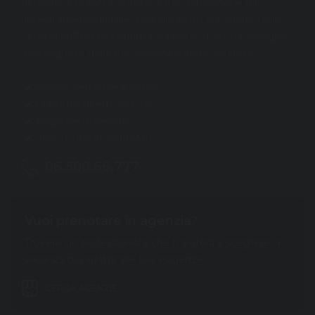
Il nostro Contact Center è a tua disposizione dal
lunedì al venerdì dalle 9.00 alle 19.00 e il sabato dalle
9.00 alle 13.00 per offrirti il supporto di cui hai bisogno
nell’acquisto della tua vacanza sul sito Veratour.
✔ Veloce, semplice e sicuro
✔ Contatto diretto con noi
✔ Pagamenti flessibili
✔ 98% di utenti soddisfatti
06.500.66.777
Vuoi prenotare in agenzia?
Troverai un professionista che ti aiuterà a scegliere la
vacanza più adatta alle tue esigenze.
CERCA AGENZIE