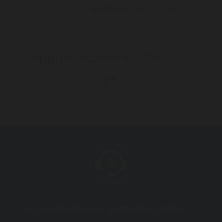
Scegli fra i tanti itinerari
Veratour
quello preferito e parti
alla scoperta di Orlando e della Florida!
Approfondimenti -
Orlando
LOADING
Vuoi assistenza per prenotare online?