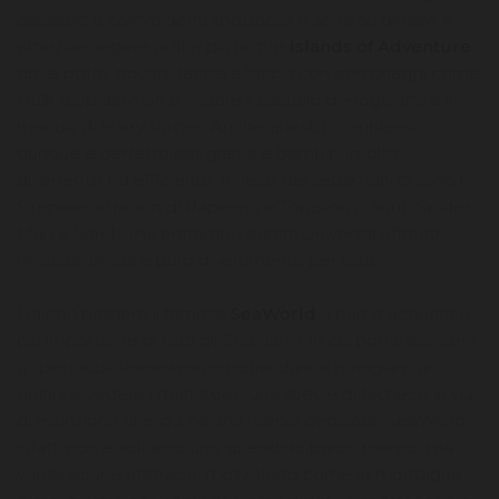
assistere a coinvolgenti spettacoli e salire su giostre e
attrazioni legate ai film più noti, e
Islands of Adventure
,
dove potrai trovarti faccia a faccia con personaggi come
Hulk e Spiderman e visitare il castello di Hogwarts e il
mondo di Harry Potter. Anche questo complesso
dunque è perfetto per grandi e bambini, molto
divertente ed efficiente. Invece dei sette nani ci sono i
Simpson, al posto di Paperino e Topolino ci sono Spider
Man e Shrek, ma entrambi i parchi Universal offrono
velocità, brividi e puro divertimento per tutti.
Da non perdere il famoso
SeaWorld
, il parco acquatico
più importante di tutti gli Stati Uniti, in cui potrai assistere
a spettacoli straordinari e potrai dare a mangiare ai
delfini e vedere i manatees, una specie di tricheco in via
di estinzione che qui ha una riserva dedicata. SeaWorld
infatti non è soltanto uno splendido parco marino, ma
vanta alcune attrazioni mozzafiato come le montagne