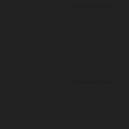
Il più famoso è indubbiamente il
Walt Disney World
: il
complesso, consacrato ai personaggi creati dalla fantasia
del grande Walt Disney, comprende oggi 4 diversi parchi
a tema (tra cui Magic Kingdom ed Epcot) e tutti i servizi
accessori come hotel, ristoranti, bar, locali, spazi sport. Si
tratta di un vero e proprio mondo a parte, magico e
divertente, in grado di stregare ogni anno non solo i
bimbi che lo visitano ma anche i genitori che li
accompagnano.
Un secondo complesso, meno esteso del precedente e
per questo forse più fruibile, è lo
Universal Orlando
che
raggruppa i parchi Universal Studios e Islands of
Adventure. Il principale concorrente dei parchi Disney
propone attrazioni legate al mondo dei fumetti, del
cinema e della televisione tra cui la più nota è forse il
Wizarding World of Harry Potter, dedicato alla celebre
saga letteraria di fama mondiale.