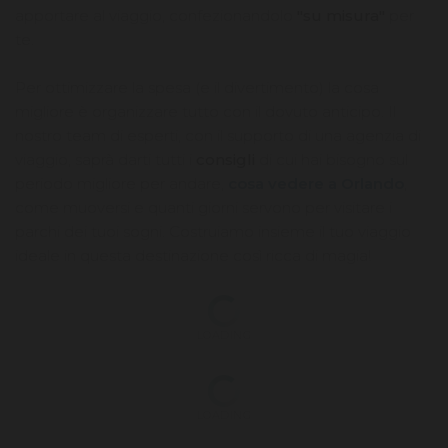
apportare al viaggio, confezionandolo
"su misura"
per
te.
Per ottimizzare la spesa (e il divertimento) la cosa
migliore è organizzare tutto con il dovuto anticipo. Il
nostro team di esperti, con il supporto di una agenzia di
viaggio, saprà darti tutti i
consigli
di cui hai bisogno sul
periodo migliore per andare,
cosa vedere a Orlando
,
come muoversi e quanti giorni servono per visitare i
parchi dei tuoi sogni. Costruiamo insieme il tuo viaggio
ideale in questa destinazione così ricca di magia!
LOADING
LOADING