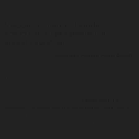
Viaggio a Orlando, Florida: i
combinati e i programmi di
viaggio Veratour
Orlando, per via della
vicinanza a Miami e Miami Beach
,
è la mèta perfetta per un viaggio combinato che ti farà
scoprire i celebri parchi dei divertimenti di questa città,
per poi rilassarti in una qualsiasi delle più belle località di
vacanza caraibiche.
Alcuni esempi? Le Vacanze Mix
Orlando, Miami &
Messico
e
Orlando, Miami & Repubblica Dominicana
.
A Miami potrai inoltre soggiornare nell’elegante
Hotel
Century, esclusiva Veratour per l'Italia splendidamente
situato su Ocean Drive, in pieno Art Déco District.