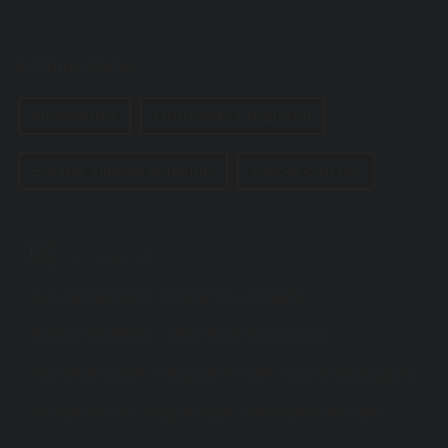
In Primo Piano:
Newsletter
Domande Frequenti
Equipe Villaggi Veraclub
Lavora con noi
Consigliati
Aura Wellness Resort
Programma Verafedeltà
Partenze Verafedeltà
Offerte Natale e Capodanno
Vacanze per coppie
Villaggi per famiglie
Vacanze solo soggiorno
Vacanze con cani
Viaggi di nozze
Prenotazione anticipata