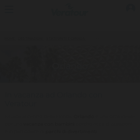
O
Open main menu
HOME
DESTINAZIONI
STATI UNITI E CANADA
ORLANDO
Orlando
In vacanza ad Orlando con
Veratour
Situata al centro della Florida,
Orlando
è una città ideale
per una
vacanza con bambini
perché ricca di attrazioni
e in particolare di
parchi di divertimenti.