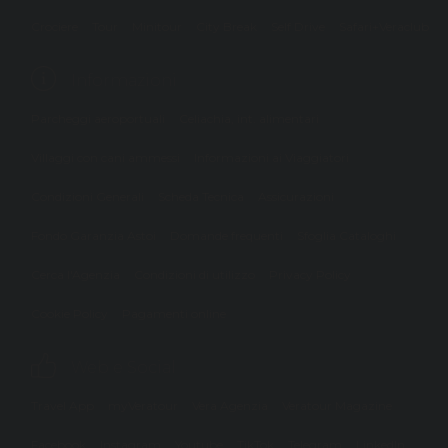
Crociere
Tour
Minitour
City Break
Self Drive
Safari+Veraclub
Informazioni
Parcheggi aeroportuali
Celiachia, int. alimentari
Villaggi con cani ammessi
Informazioni ai Viaggiatori
Condizioni Generali
Scheda Tecnica
Assicurazioni
Fondo Garanzia Astoi
Domande frequenti
Sfoglia Cataloghi
Cerca l'Agenzia
Condizioni di utilizzo
Privacy Policy
Cookie Policy
Pagamenti online
Web e Social
Travel App
myVeratour
Vera Agenzia
Veratour Magazine
Facebook
Instagram
Youtube
TikTok
Telegram
LinkedIn