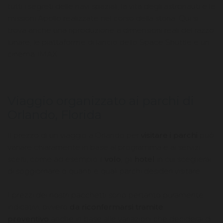
tutti i segreti delle navi spaziali, la vita degli astronauti e le
missioni Apollo realizzate nel corso della storia. Qui si
trova anche una riproduzione a dimensioni reali del razzo
lunare, le piattaforme di lancio dello Space Shuttle e un
cinema IMAX.
Viaggio organizzato ai parchi di
Orlando, Florida
Il prezzo di un viaggio a Orlando per
visitare i parchi
può
variare chiaramente in base al programma e ai servizi
scelti, come ad esempio il
volo
, gli
hotel
in cui sceglierai
di soggiornare o quanti e quali parchi desideri visitare.
I prezzi dei nostri pacchetti sono pertanto puramente
indicativi, ovvero
da riconfermarsi tramite
preventivo
anche in base alle variazioni che deciderai di