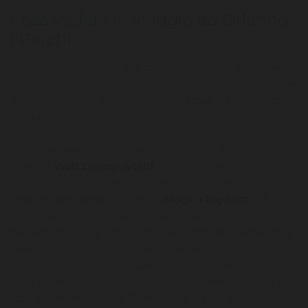
Cosa vedere in viaggio ad Orlando:
i Parchi
Meta straordinaria ricca di sorprese, Orlando è il luogo
ideale per vivere un’esperienza entusiasmante e scoprire
divertimenti unici che non trovi in nessun altra parte del
mondo.
Immagina di immergerti nel mondo delle favole Disney
e visita il
Walt Disney World
, il primo complesso di
parchi a tema di Orlando, considerato un vero e proprio
paradiso per grandi e piccini. Il
Magic Kingdom
fu il
primo dei parchi Disney ad essere inaugurato, aprì i
battenti nel 1971 e ancor oggi resta probabilmente il più
celebre (nonché il più visitato). All'ingresso si percorre la
Main Street e si arriva al Castello di Cenerentola, accolti
da Topolino, Paperino, Alice nel Paese delle Meraviglie e
tutti gli altri personaggi Disney, ed è subito magia!