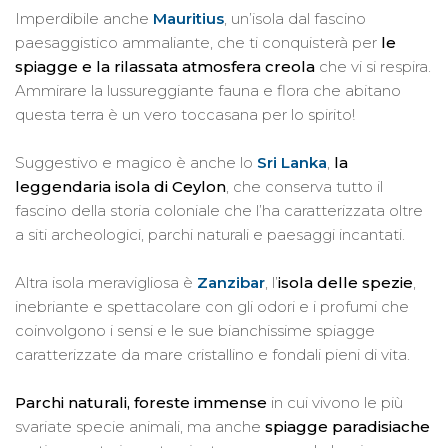
Imperdibile anche
Mauritius
, un’isola dal fascino
paesaggistico ammaliante, che ti conquisterà per
le
spiagge e la rilassata atmosfera creola
che vi si respira.
Ammirare la lussureggiante fauna e flora che abitano
questa terra è un vero toccasana per lo spirito!
Suggestivo e magico è anche lo
Sri Lanka
,
la
leggendaria isola di Ceylon
, che conserva tutto il
fascino della storia coloniale che l’ha caratterizzata oltre
a siti archeologici, parchi naturali e paesaggi incantati.
Altra isola meravigliosa è
Zanzibar
, l’
isola delle spezie
,
inebriante e spettacolare con gli odori e i profumi che
coinvolgono i sensi e le sue bianchissime spiagge
caratterizzate da mare cristallino e fondali pieni di vita.
Parchi naturali, foreste immense
in cui vivono le più
svariate specie animali, ma anche
spiagge paradisiache