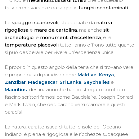
mondo e
mèta indiscussa di turisti
che desiderano
trascorrere vacanze da sogno in
luoghi incontaminati
.
Le
spiagge incantevoli
, abbracciate da
natura
rigogliosa
e
mare da cartolina
, ma anche
siti
archeologici
e
monumenti d’eccellenza
, e le
temperature piacevoli
tutto l’anno offrono tutto quanto
si può desiderare per vivere un’esperienza unica.
É proprio in questo angolo della terra che si trovano vere
e proprie oasi di paradiso come
Maldive
,
Kenya
,
Zanzibar
,
Madagascar
,
Sri Lanka
,
Seychelles
e
Mauritius
, destinazioni che hanno stregato con il loro
fascino scrittori famosi come Baudelaire, Joseph Conrad
e Mark Twain, che dedicarono versi d’amore a questi
paradisi.
La natura, caratteristica di tutte le isole dell'Oceano
Indiano, è piena e rigogliosa e le ricchezze subacquee