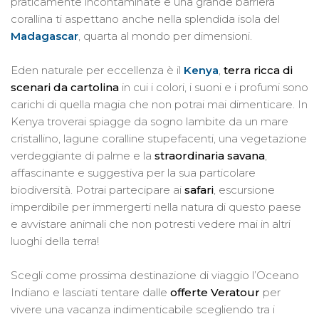
praticamente incontaminate e una grande barriera
corallina ti aspettano anche nella splendida isola del
Madagascar
, quarta al mondo per dimensioni.
Eden naturale per eccellenza è il
Kenya
,
terra ricca di
scenari da cartolina
in cui i colori, i suoni e i profumi sono
carichi di quella magia che non potrai mai dimenticare. In
Kenya troverai spiagge da sogno lambite da un mare
cristallino, lagune coralline stupefacenti, una vegetazione
verdeggiante di palme e la
straordinaria savana
,
affascinante e suggestiva per la sua particolare
biodiversità. Potrai partecipare ai
safari
, escursione
imperdibile per immergerti nella natura di questo paese
e avvistare animali che non potresti vedere mai in altri
luoghi della terra!
Scegli come prossima destinazione di viaggio l’Oceano
Indiano e lasciati tentare dalle
offerte Veratour
per
vivere una vacanza indimenticabile scegliendo tra i