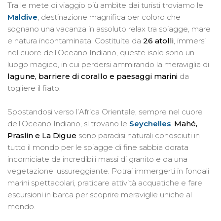
Tra le mete di viaggio più ambìte dai turisti troviamo le
Maldive
, destinazione magnifica per coloro che
sognano una vacanza in assoluto relax tra spiagge, mare
e natura incontaminata. Costituite da
26 atolli
, immersi
nel cuore dell’Oceano Indiano, queste isole sono un
luogo magico, in cui perdersi ammirando la meraviglia di
lagune, barriere di corallo e paesaggi marini
da
togliere il fiato.
Spostandosi verso l’Africa Orientale, sempre nel cuore
dell’Oceano Indiano, si trovano le
Seychelles
.
Mahé,
Praslin e La Digue
sono paradisi naturali conosciuti in
tutto il mondo per le spiagge di fine sabbia dorata
incorniciate da incredibili massi di granito e da una
vegetazione lussureggiante. Potrai immergerti in fondali
marini spettacolari, praticare attività acquatiche e fare
escursioni in barca per scoprire meraviglie uniche al
mondo.