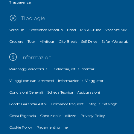
Trasparenza
Tipologie
Veraclub
Experience Veraclub
Hotel
Mix & Cruise
Vacanze Mix
Crociere
Tour
Minitour
City Break
Self Drive
Safari+Veraclub
Informazioni
Parcheggi aeroportuali
Celiachia, int. alimentari
Villaggi con cani ammessi
Informazioni ai Viaggiatori
Condizioni Generali
Scheda Tecnica
Assicurazioni
Fondo Garanzia Astoi
Domande frequenti
Sfoglia Cataloghi
Cerca l'Agenzia
Condizioni di utilizzo
Privacy Policy
Cookie Policy
Pagamenti online