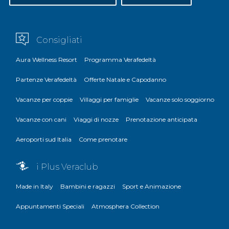
Consigliati
Aura Wellness Resort
Programma Verafedeltà
Partenze Verafedeltà
Offerte Natale e Capodanno
Vacanze per coppie
Villaggi per famiglie
Vacanze solo soggiorno
Vacanze con cani
Viaggi di nozze
Prenotazione anticipata
Aeroporti sud Italia
Come prenotare
i Plus Veraclub
Made in Italy
Bambini e ragazzi
Sport e Animazione
Appuntamenti Speciali
Atmosphera Collection