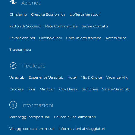
Azienda
Chi siamo
Crescita Economica
L'offerta Veratour
Fattori di Successo
Rete Commerciale
Sede e Contatti
Lavora con noi
Dicono di noi
Comunicati stampa
Accessibilità
Trasparenza
Tipologie
Veraclub
Experience Veraclub
Hotel
Mix & Cruise
Vacanze Mix
Crociere
Tour
Minitour
City Break
Self Drive
Safari+Veraclub
Informazioni
Parcheggi aeroportuali
Celiachia, int. alimentari
Villaggi con cani ammessi
Informazioni ai Viaggiatori