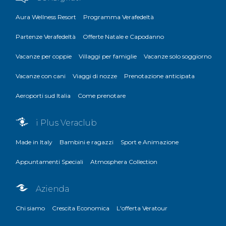
Aura Wellness Resort
Programma Verafedeltà
Partenze Verafedeltà
Offerte Natale e Capodanno
Vacanze per coppie
Villaggi per famiglie
Vacanze solo soggiorno
Vacanze con cani
Viaggi di nozze
Prenotazione anticipata
Aeroporti sud Italia
Come prenotare
i Plus Veraclub
Made in Italy
Bambini e ragazzi
Sport e Animazione
Appuntamenti Speciali
Atmosphera Collection
Azienda
Chi siamo
Crescita Economica
L'offerta Veratour