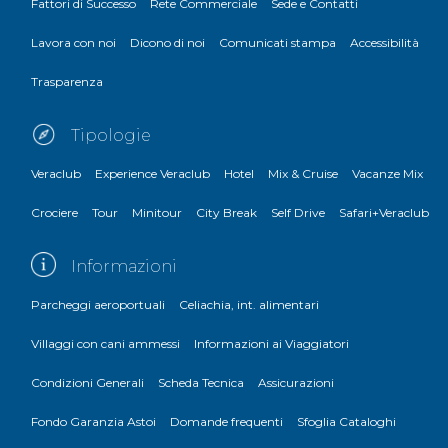
Fattori di Successo
Rete Commerciale
Sede e Contatti
Lavora con noi
Dicono di noi
Comunicati stampa
Accessibilità
Trasparenza
Tipologie
Veraclub
Experience Veraclub
Hotel
Mix & Cruise
Vacanze Mix
Crociere
Tour
Minitour
City Break
Self Drive
Safari+Veraclub
Informazioni
Parcheggi aeroportuali
Celiachia, int. alimentari
Villaggi con cani ammessi
Informazioni ai Viaggiatori
Condizioni Generali
Scheda Tecnica
Assicurazioni
Fondo Garanzia Astoi
Domande frequenti
Sfoglia Cataloghi