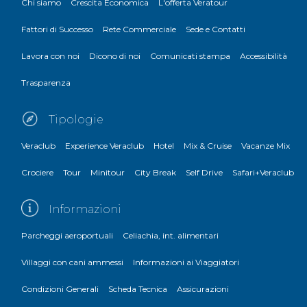
Chi siamo
Crescita Economica
L'offerta Veratour
Fattori di Successo
Rete Commerciale
Sede e Contatti
Lavora con noi
Dicono di noi
Comunicati stampa
Accessibilità
Trasparenza
Tipologie
Veraclub
Experience Veraclub
Hotel
Mix & Cruise
Vacanze Mix
Crociere
Tour
Minitour
City Break
Self Drive
Safari+Veraclub
Informazioni
Parcheggi aeroportuali
Celiachia, int. alimentari
Villaggi con cani ammessi
Informazioni ai Viaggiatori
Condizioni Generali
Scheda Tecnica
Assicurazioni