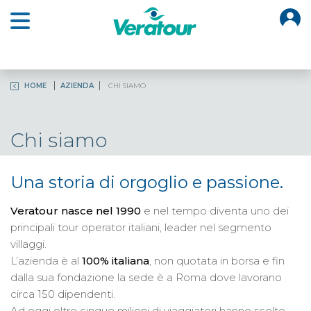
O
Open main menu
HOME
AZIENDA
CHI SIAMO
Chi siamo
Una storia di orgoglio e passione.
Veratour nasce nel 1990
e nel tempo diventa uno dei
principali tour operator italiani, leader nel segmento
villaggi.
L’azienda è al
100% italiana
, non quotata in borsa e fin
dalla sua fondazione la sede è a Roma dove lavorano
circa 150 dipendenti.
Ad oggi oltre cinque milioni di viaggiatori hanno scelto