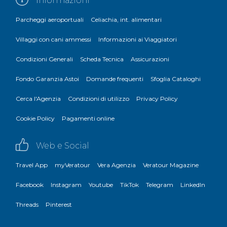
Informazioni
Parcheggi aeroportuali
Celiachia, int. alimentari
Villaggi con cani ammessi
Informazioni ai Viaggiatori
Condizioni Generali
Scheda Tecnica
Assicurazioni
Fondo Garanzia Astoi
Domande frequenti
Sfoglia Cataloghi
Cerca l'Agenzia
Condizioni di utilizzo
Privacy Policy
Cookie Policy
Pagamenti online
Web e Social
Travel App
myVeratour
Vera Agenzia
Veratour Magazine
Facebook
Instagram
Youtube
TikTok
Telegram
LinkedIn
Threads
Pinterest