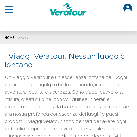
O
Open main menu
HOME
VIAGGI
I Viaggi Veratour. Nessun luogo è
lontano
Un Viaggio Veratour è un’esperienza lontana dai luoghi
comuni, negli angoli più belli del mondo, in un misto di
avventura, qualità e sicurezza. Sono viaggi davvero su
misura, creati su di te, con voli di linea, itinerari e
programmi elaborati sulla base dei tuoi desideri e grazie
alla nostra profonda conoscenza dei luoghi e paesi
proposti. I Viaggi Veratour sono pensati per avere ogni
dettaglio proprio come lo vuoi tu, personalizzando
l’itinerario secondo le tue date, tappe, alloggi, attività,