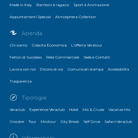
Made in Italy
Bambini e ragazzi
Sport e Animazione
Appuntamenti Speciali
Atmosphera Collection
Azienda
Chi siamo
Crescita Economica
L'offerta Veratour
Fattori di Successo
Rete Commerciale
Sede e Contatti
Lavora con noi
Dicono di noi
Comunicati stampa
Accessibilità
Trasparenza
Tipologie
Veraclub
Experience Veraclub
Hotel
Mix & Cruise
Vacanze Mix
Crociere
Tour
Minitour
City Break
Self Drive
Safari+Veraclub