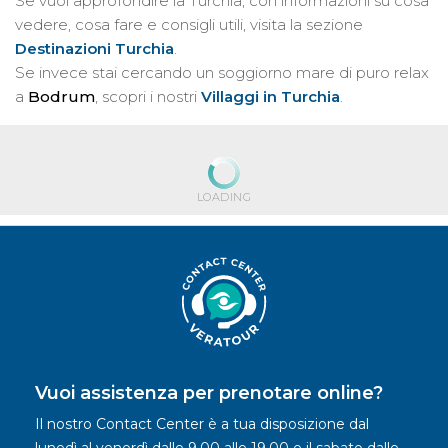
Se vuoi approfondire la Turchia, con informazioni su cosa
vedere, cosa fare e consigli utili, visita la sezione
Destinazioni Turchia
.
Se invece stai cercando un soggiorno mare di puro relax
a
Bodrum
, scopri i nostri
Villaggi in Turchia
.
LOADING
Vuoi assistenza per prenotare online?
Il nostro Contact Center è a tua disposizione dal