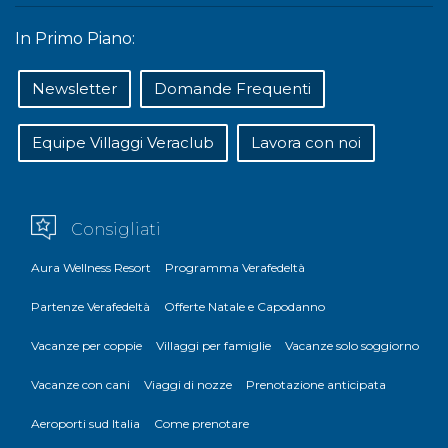
In Primo Piano:
Newsletter
Domande Frequenti
Equipe Villaggi Veraclub
Lavora con noi
Consigliati
Aura Wellness Resort
Programma Verafedeltà
Partenze Verafedeltà
Offerte Natale e Capodanno
Vacanze per coppie
Villaggi per famiglie
Vacanze solo soggiorno
Vacanze con cani
Viaggi di nozze
Prenotazione anticipata
Aeroporti sud Italia
Come prenotare