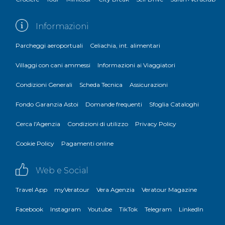
Informazioni
Parcheggi aeroportuali
Celiachia, int. alimentari
Villaggi con cani ammessi
Informazioni ai Viaggiatori
Condizioni Generali
Scheda Tecnica
Assicurazioni
Fondo Garanzia Astoi
Domande frequenti
Sfoglia Cataloghi
Cerca l'Agenzia
Condizioni di utilizzo
Privacy Policy
Cookie Policy
Pagamenti online
Web e Social
Travel App
myVeratour
Vera Agenzia
Veratour Magazine
Facebook
Instagram
Youtube
TikTok
Telegram
LinkedIn