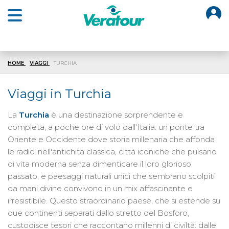
O
Open main menu
HOME
VIAGGI
TURCHIA
Viaggi in Turchia
La
Turchia
è una destinazione sorprendente e
completa, a poche ore di volo dall'Italia: un ponte tra
Oriente e Occidente dove storia millenaria che affonda
le radici nell'antichità classica, città iconiche che pulsano
di vita moderna senza dimenticare il loro glorioso
passato, e paesaggi naturali unici che sembrano scolpiti
da mani divine convivono in un mix affascinante e
irresistibile. Questo straordinario paese, che si estende su
due continenti separati dallo stretto del Bosforo,
custodisce tesori che raccontano millenni di civiltà: dalle