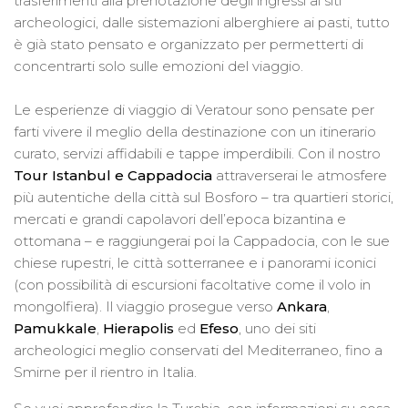
trasferimenti alla prenotazione degli ingressi ai siti
archeologici, dalle sistemazioni alberghiere ai pasti, tutto
è già stato pensato e organizzato per permetterti di
concentrarti solo sulle emozioni del viaggio.
Le esperienze di viaggio di Veratour sono pensate per
farti vivere il meglio della destinazione con un itinerario
curato, servizi affidabili e tappe imperdibili. Con il nostro
Tour
Istanbul e Cappadocia
attraverserai le atmosfere
più autentiche della città sul Bosforo – tra quartieri storici,
mercati e grandi capolavori dell’epoca bizantina e
ottomana – e raggiungerai poi la Cappadocia, con le sue
chiese rupestri, le città sotterranee e i panorami iconici
(con possibilità di escursioni facoltative come il volo in
mongolfiera). Il viaggio prosegue verso
Ankara
,
Pamukkale
,
Hierapolis
ed
Efeso
, uno dei siti
archeologici meglio conservati del Mediterraneo, fino a
Smirne per il rientro in Italia.