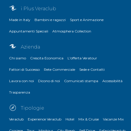
i Plus Veraclub
Made in Italy
Bambini e ragazzi
Sport e Animazione
Appuntamenti Speciali
Atmosphera Collection
Azienda
Chi siamo
Crescita Economica
L'offerta Veratour
Fattori di Successo
Rete Commerciale
Sede e Contatti
Lavora con noi
Dicono di noi
Comunicati stampa
Accessibilità
Trasparenza
Tipologie
Veraclub
Experience Veraclub
Hotel
Mix & Cruise
Vacanze Mix
Crociere
Tour
Minitour
City Break
Self Drive
Safari+Veraclub