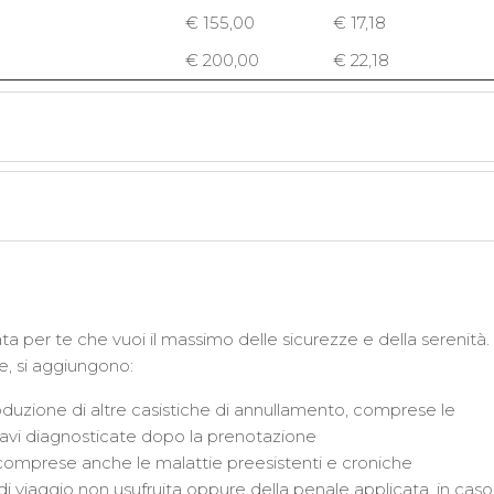
€ 155,00
€ 17,18
€ 200,00
€ 22,18
a per te che vuoi il massimo delle sicurezze e della serenità.
ce, si aggiungono:
oduzione di altre casistiche di annullamento, comprese le
ravi diagnosticate dopo la prenotazione
comprese anche le malattie preesistenti e croniche
i viaggio non usufruita oppure della penale applicata, in caso