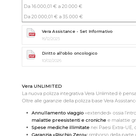
Da 16.000,01 € a 20.000 €
Da 20.000,01 € a 35.000 €
Vera Assistance - Set Informativo
16/12/2025
Diritto all'oblio oncologico
10/02/2026
Vera UNLIMITED
La nuova polizza integrativa Vera Unlimited è pensat
Oltre alle garanzie della polizza base Vera Assistan
Annullamento viaggio
«extended» ossia l’intr
malattie preesistenti e croniche
e malattie g
Spese mediche illimitate
nei Paesi Extra-UE, 
Garanzia «Rischio Zero»:
rimborso della parte d