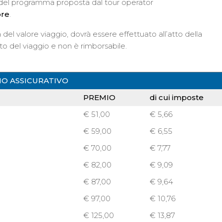
a del programma proposta dal tour operator
ore
.
 del valore viaggio, dovrà essere effettuato all’atto della
o del viaggio e non è rimborsabile.
O ASSICURATIVO
PREMIO
di cui imposte
€ 51,00
€ 5,66
€ 59,00
€ 6,55
€ 70,00
€ 7,77
€ 82,00
€ 9,09
€ 87,00
€ 9,64
€ 97,00
€ 10,76
€ 125,00
€ 13,87