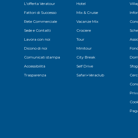
L'offerta Veratour
Hotel
Vill
Fattori di Successo
Mix & Cruise
Info
Rete Commerciale
Vacanze Mix
Cond
Sede e Contatti
Crociere
Sche
Lavora con noi
Tour
Assi
Dicono di noi
Minitour
Fond
Comunicati stampa
City Break
Doma
Accessibilità
Self Drive
Sfog
Trasparenza
Safari+Veraclub
Cerc
Cond
Priv
Cook
Paga