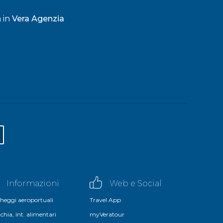
a in
Vera Agenzia
Informazioni
Web e Social
heggi aeroportuali
Travel App
chia, int. alimentari
myVeratour