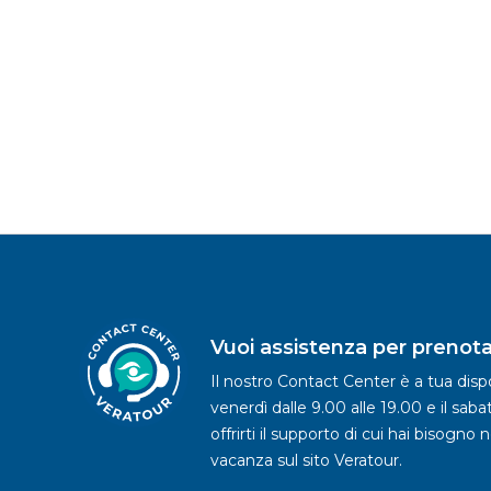
Vuoi assistenza per prenota
Il nostro Contact Center è a tua dispo
venerdì dalle 9.00 alle 19.00 e il saba
offrirti il supporto di cui hai bisogno 
vacanza sul sito Veratour.