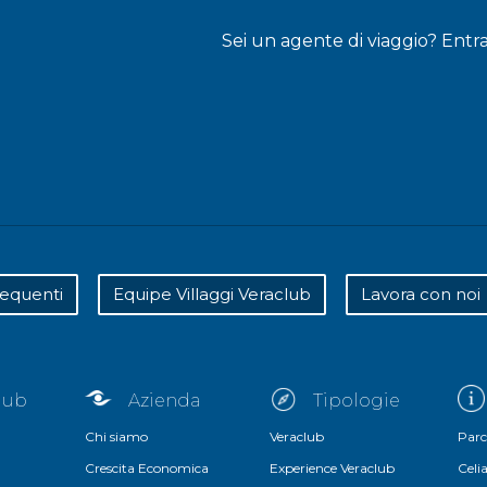
Sei un agente di viaggio? Entr
equenti
Equipe Villaggi Veraclub
Lavora con noi
club
Azienda
Tipologie
Chi siamo
Veraclub
Parc
Crescita Economica
Experience Veraclub
Celia