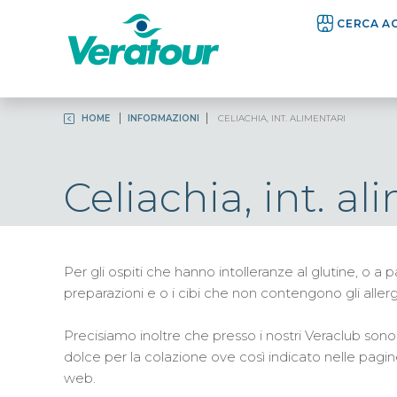
CERCA A
HOME
INFORMAZIONI
CELIACHIA, INT. ALIMENTARI
Celiachia, int. al
Per gli ospiti che hanno intolleranze al glutine, o a p
preparazioni e o i cibi che non contengono gli allergen
Precisiamo inoltre che presso i nostri Veraclub sono
dolce per la colazione ove così indicato nelle pagine
web.