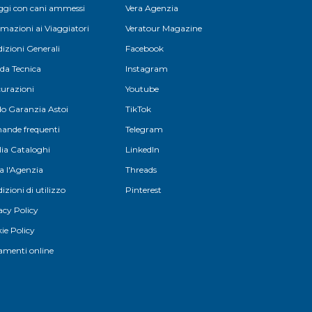
aggi con cani ammessi
Vera Agenzia
rmazioni ai Viaggiatori
Veratour Magazine
izioni Generali
Facebook
da Tecnica
Instagram
curazioni
Youtube
o Garanzia Astoi
TikTok
nde frequenti
Telegram
lia Cataloghi
LinkedIn
a l'Agenzia
Threads
izioni di utilizzo
Pinterest
acy Policy
ie Policy
menti online