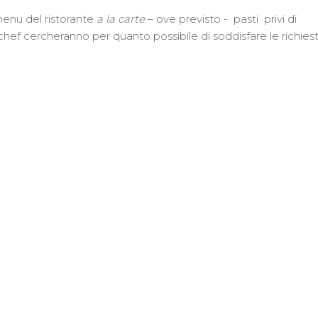
 menu del ristorante
a la carte
– ove previsto - pasti privi di
tri chef cercheranno per quanto possibile di soddisfare le richies