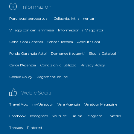
Informazioni
Parcheggi aeroportuali
Celiachia, int. alimentari
Villaggi con cani ammessi
Informazioni ai Viaggiatori
Condizioni Generali
Scheda Tecnica
Assicurazioni
Fondo Garanzia Astoi
Domande frequenti
Sfoglia Cataloghi
Cerca l'Agenzia
Condizioni di utilizzo
Privacy Policy
Cookie Policy
Pagamenti online
Web e Social
Travel App
myVeratour
Vera Agenzia
Veratour Magazine
Facebook
Instagram
Youtube
TikTok
Telegram
LinkedIn
Threads
Pinterest