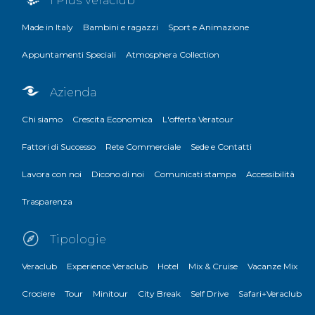
i Plus Veraclub
Made in Italy
Bambini e ragazzi
Sport e Animazione
Appuntamenti Speciali
Atmosphera Collection
Azienda
Chi siamo
Crescita Economica
L'offerta Veratour
Fattori di Successo
Rete Commerciale
Sede e Contatti
Lavora con noi
Dicono di noi
Comunicati stampa
Accessibilità
Trasparenza
Tipologie
Veraclub
Experience Veraclub
Hotel
Mix & Cruise
Vacanze Mix
Crociere
Tour
Minitour
City Break
Self Drive
Safari+Veraclub