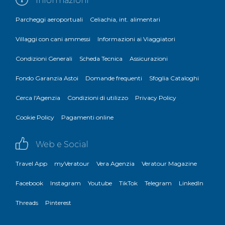
Informazioni
Parcheggi aeroportuali
Celiachia, int. alimentari
Villaggi con cani ammessi
Informazioni ai Viaggiatori
Condizioni Generali
Scheda Tecnica
Assicurazioni
Fondo Garanzia Astoi
Domande frequenti
Sfoglia Cataloghi
Cerca l'Agenzia
Condizioni di utilizzo
Privacy Policy
Cookie Policy
Pagamenti online
Web e Social
Travel App
myVeratour
Vera Agenzia
Veratour Magazine
Facebook
Instagram
Youtube
TikTok
Telegram
LinkedIn
Threads
Pinterest