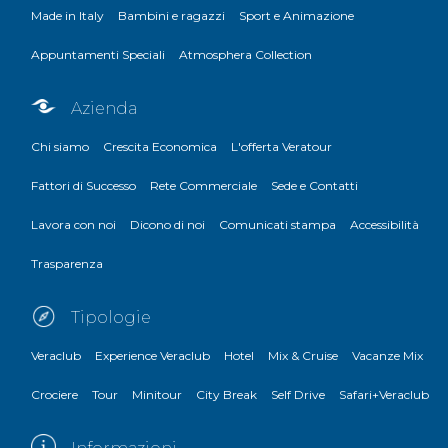
Made in Italy
Bambini e ragazzi
Sport e Animazione
Appuntamenti Speciali
Atmosphera Collection
Azienda
Chi siamo
Crescita Economica
L'offerta Veratour
Fattori di Successo
Rete Commerciale
Sede e Contatti
Lavora con noi
Dicono di noi
Comunicati stampa
Accessibilità
Trasparenza
Tipologie
Veraclub
Experience Veraclub
Hotel
Mix & Cruise
Vacanze Mix
Crociere
Tour
Minitour
City Break
Self Drive
Safari+Veraclub