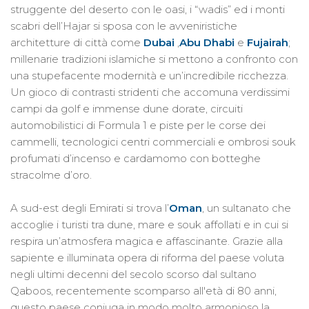
struggente del deserto con le oasi, i “wadis” ed i monti
scabri dell’Hajar si sposa con le avveniristiche
architetture di città come
Dubai
,
Abu Dhabi
e
Fujairah
;
millenarie tradizioni islamiche si mettono a confronto con
una stupefacente modernità e un’incredibile ricchezza.
Un gioco di contrasti stridenti che accomuna verdissimi
campi da golf e immense dune dorate, circuiti
automobilistici di Formula 1 e piste per le corse dei
cammelli, tecnologici centri commerciali e ombrosi souk
profumati d’incenso e cardamomo con botteghe
stracolme d’oro.
A sud-est degli Emirati si trova l’
Oman
, un sultanato che
accoglie i turisti tra dune, mare e souk affollati e in cui si
respira un’atmosfera magica e affascinante. Grazie alla
sapiente e illuminata opera di riforma del paese voluta
negli ultimi decenni del secolo scorso dal sultano
Qaboos, recentemente scomparso all'età di 80 anni,
questo paese coniuga in modo molto armonioso la