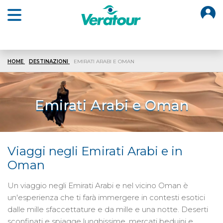
O
Open main menu
HOME
DESTINAZIONI
EMIRATI ARABI E OMAN
Emirati Arabi e Oman
Viaggi negli Emirati Arabi e in
Oman
Un viaggio negli Emirati Arabi
e nel vicino Oman è
un'esperienza che ti farà immergere in contesti esotici
dalle mille sfaccettature e da mille e una notte. Deserti
sconfinati e spiagge lunghissime, mercati beduini e