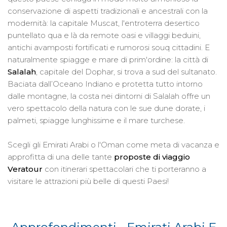
conservazione di aspetti tradizionali e ancestrali con la
modernità: la capitale Muscat, l'entroterra desertico
puntellato qua e là da remote oasi e villaggi beduini,
antichi avamposti fortificati e rumorosi souq cittadini. E
naturalmente spiagge e mare di prim'ordine: la città di
Salalah
, capitale del Dophar, si trova a sud del sultanato.
Baciata dall’Oceano Indiano e protetta tutto intorno
dalle montagne, la costa nei dintorni di Salalah offre un
vero spettacolo della natura con le sue dune dorate, i
palmeti, spiagge lunghissime e il mare turchese.
Scegli gli Emirati Arabi o l'Oman come meta di vacanza e
approfitta di una delle tante
proposte di viaggio
Veratour
con itinerari spettacolari che ti porteranno a
visitare le attrazioni più belle di questi Paesi!