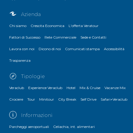
Azienda
Chi siamo
Crescita Economica
L'offerta Veratour
Fattori di Successo
Rete Commerciale
Sede e Contatti
Lavora con noi
Dicono di noi
Comunicati stampa
Accessibilità
Trasparenza
Tipologie
Veraclub
Experience Veraclub
Hotel
Mix & Cruise
Vacanze Mix
Crociere
Tour
Minitour
City Break
Self Drive
Safari+Veraclub
Informazioni
Parcheggi aeroportuali
Celiachia, int. alimentari