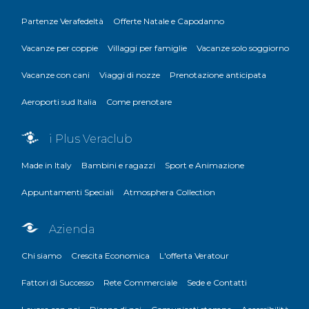
Partenze Verafedeltà
Offerte Natale e Capodanno
Vacanze per coppie
Villaggi per famiglie
Vacanze solo soggiorno
Vacanze con cani
Viaggi di nozze
Prenotazione anticipata
Aeroporti sud Italia
Come prenotare
i Plus Veraclub
Made in Italy
Bambini e ragazzi
Sport e Animazione
Appuntamenti Speciali
Atmosphera Collection
Azienda
Chi siamo
Crescita Economica
L'offerta Veratour
Fattori di Successo
Rete Commerciale
Sede e Contatti