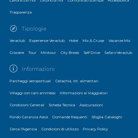
Lavora con noi
Dicono di noi
Comunicati stampa
Accessibilità
Trasparenza
Tipologie
Veraclub
Experience Veraclub
Hotel
Mix & Cruise
Vacanze Mix
Crociere
Tour
Minitour
City Break
Self Drive
Safari+Veraclub
Informazioni
Parcheggi aeroportuali
Celiachia, int. alimentari
Villaggi con cani ammessi
Informazioni ai Viaggiatori
Condizioni Generali
Scheda Tecnica
Assicurazioni
Fondo Garanzia Astoi
Domande frequenti
Sfoglia Cataloghi
Cerca l'Agenzia
Condizioni di utilizzo
Privacy Policy