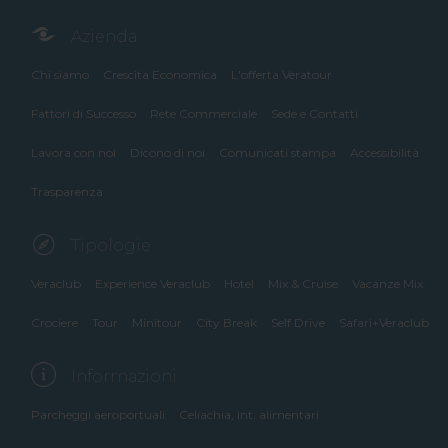
Azienda
Chi siamo
Crescita Economica
L'offerta Veratour
Fattori di Successo
Rete Commerciale
Sede e Contatti
Lavora con noi
Dicono di noi
Comunicati stampa
Accessibilità
Trasparenza
Tipologie
Veraclub
Experience Veraclub
Hotel
Mix & Cruise
Vacanze Mix
Crociere
Tour
Minitour
City Break
Self Drive
Safari+Veraclub
Informazioni
Parcheggi aeroportuali
Celiachia, int. alimentari