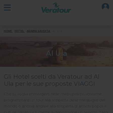
O
Open main menu
HOME
HOTEL
ARABIA SAUDITA
AL ULA
Al Ula
Gli Hotel scelti da Veratour ad Al
Ula per le sue proposte VIAGGI
Che tu voglia immergerti nelle metropoli più iconiche,
programmare un tour alla scoperta delle meraviglie del
mondo o ancora andare alla scoperta di antichi popoli e
culture, Veratour ti mette a disposizione un servizio “tailor