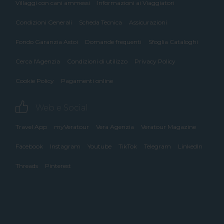
Villaggi con cani ammessi
Informazioni ai Viaggiatori
Condizioni Generali
Scheda Tecnica
Assicurazioni
Fondo Garanzia Astoi
Domande frequenti
Sfoglia Cataloghi
Cerca l'Agenzia
Condizioni di utilizzo
Privacy Policy
Cookie Policy
Pagamenti online
Web e Social
Travel App
myVeratour
Vera Agenzia
Veratour Magazine
Facebook
Instagram
Youtube
TikTok
Telegram
LinkedIn
Threads
Pinterest