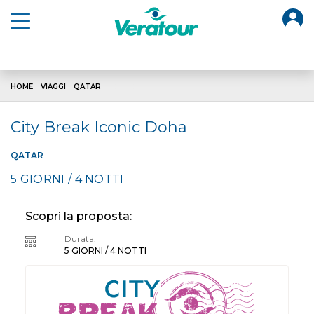
O
Open main menu
HOME
VIAGGI
QATAR
ICONIC DOHA
City Break Iconic Doha
QATAR
5 GIORNI / 4 NOTTI
Scopri la proposta:
Durata:
5 GIORNI / 4 NOTTI