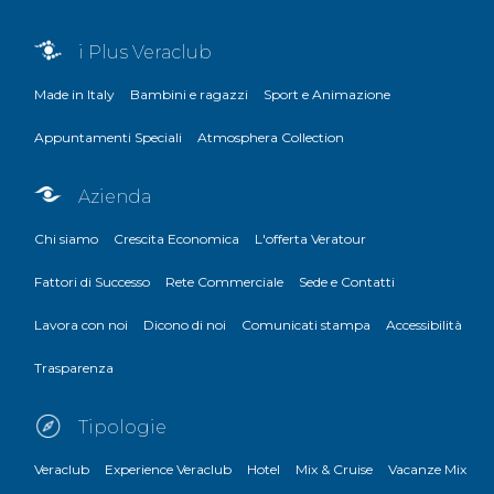
i Plus Veraclub
Made in Italy
Bambini e ragazzi
Sport e Animazione
Appuntamenti Speciali
Atmosphera Collection
Azienda
Chi siamo
Crescita Economica
L'offerta Veratour
Fattori di Successo
Rete Commerciale
Sede e Contatti
Lavora con noi
Dicono di noi
Comunicati stampa
Accessibilità
Trasparenza
Tipologie
Veraclub
Experience Veraclub
Hotel
Mix & Cruise
Vacanze Mix