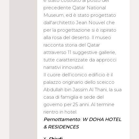
è stato costruito al posto del
precedente Qatar National
Museum, ed è stato progettato
dall'architetto Jean Nouvel che
per la progettazione si è ispirato
alla rosa del deserto. Il museo
racconta storia del Qatar
attraverso 11 suggestive gallerie,
tutte caratterizzate da approcci
narrativi innovativi.
Il cuore dell’iconico edificio è il
palazzo originario dello sceicco
Abdullah bin Jassim Al Thani, la sua
casa di famiglia e sede del
governo per 25 anni. Al termine
rientro in hotel.
Pernottamento
:
W DOHA HOTEL
& RESIDENCES
X
Chiudi