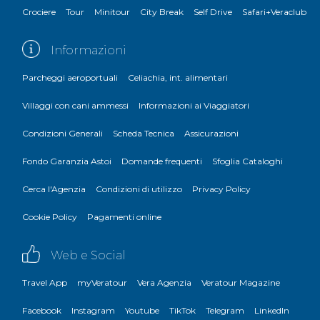
Crociere
Tour
Minitour
City Break
Self Drive
Safari+Veraclub
Informazioni
Parcheggi aeroportuali
Celiachia, int. alimentari
Villaggi con cani ammessi
Informazioni ai Viaggiatori
Condizioni Generali
Scheda Tecnica
Assicurazioni
Fondo Garanzia Astoi
Domande frequenti
Sfoglia Cataloghi
Cerca l'Agenzia
Condizioni di utilizzo
Privacy Policy
Cookie Policy
Pagamenti online
Web e Social
Travel App
myVeratour
Vera Agenzia
Veratour Magazine
Facebook
Instagram
Youtube
TikTok
Telegram
LinkedIn