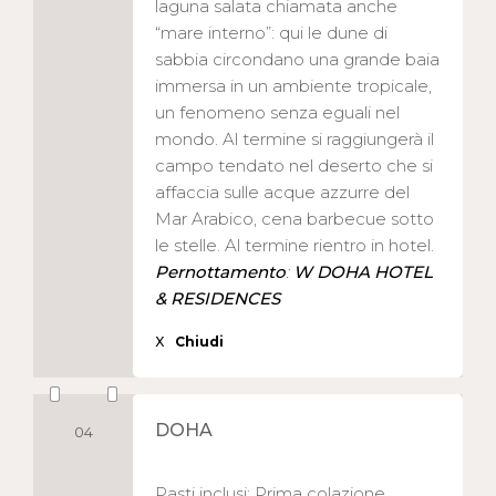
laguna salata chiamata anche
“mare interno”: qui le dune di
sabbia circondano una grande baia
immersa in un ambiente tropicale,
un fenomeno senza eguali nel
mondo. Al termine si raggiungerà il
campo tendato nel deserto che si
affaccia sulle acque azzurre del
Mar Arabico, cena barbecue sotto
le stelle. Al termine rientro in hotel.
Pernottamento
:
W DOHA HOTEL
& RESIDENCES
X
Chiudi
DOHA
04
Pasti inclusi: Prima colazione.