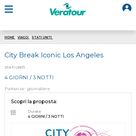
O
Open main menu
HOME
VIAGGI
STATI UNITI
ICONIC LOS ANGELES
City Break Iconic Los Angeles
STATI UNITI
4 GIORNI / 3 NOTTI
Partenze: giornaliere
Scopri la proposta:
Durata:
4 GIORNI / 3 NOTTI