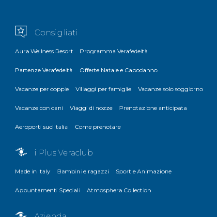
Consigliati
Aura Wellness Resort
Programma Verafedeltà
Partenze Verafedeltà
Offerte Natale e Capodanno
Vacanze per coppie
Villaggi per famiglie
Vacanze solo soggiorno
Vacanze con cani
Viaggi di nozze
Prenotazione anticipata
Aeroporti sud Italia
Come prenotare
i Plus Veraclub
Made in Italy
Bambini e ragazzi
Sport e Animazione
Appuntamenti Speciali
Atmosphera Collection
Azienda