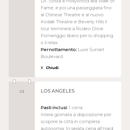
LA. Sosta a Hollywood alla Walk of
Fame, e poi una passeggiata fino
al Chinese Theatre e al nuovo
Kodak Theatre e Beverly Hills il
tour terminerà a Rodeo Drive.
Pomeriggio libero per lo shopping
o il relax.
Pernottamento
:
Luxe Sunset
Boulevard.
X
Chiudi
LOS ANGELES
03
Pasti inclusi:
1 cena
Intera giornata a disposizione per
scoprire la città in completa
autonomia. In serata cena all’Hard