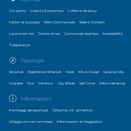
Chi siamo
Crescita Economica
L'offerta Veratour
Fattori di Successo
Rete Commerciale
Sede e Contatti
Lavora con noi
Dicono di noi
Comunicati stampa
Accessibilità
Trasparenza
Tipologie
Veraclub
Experience Veraclub
Hotel
Mix & Cruise
Vacanze Mix
Crociere
Tour
Minitour
City Break
Self Drive
Safari+Veraclub
Informazioni
Parcheggi aeroportuali
Celiachia, int. alimentari
Villaggi con cani ammessi
Informazioni ai Viaggiatori