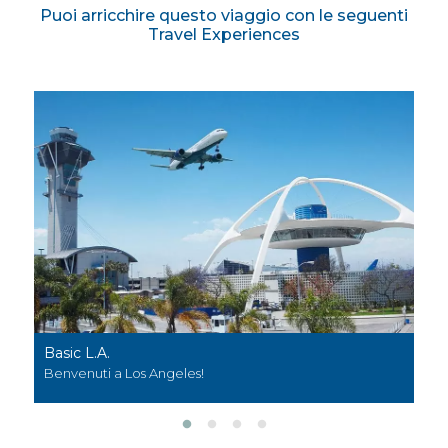
Puoi arricchire questo viaggio con le seguenti
Travel Experiences
L.A.
Visita della cit
uti a Los Angeles!
Scopri con noi l