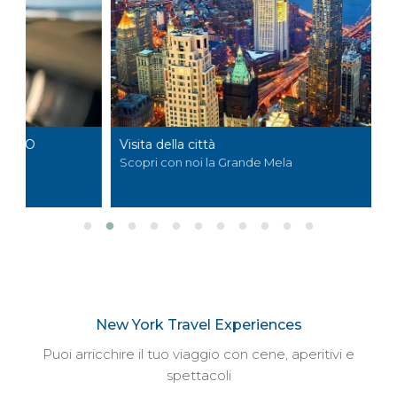
Visita della città
To
Scopri con noi la Grande Mela
I 
New York Travel Experiences
Puoi arricchire il tuo viaggio con cene, aperitivi e
spettacoli