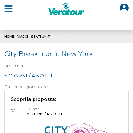
O
Open main menu
HOME
VIAGGI
STATI UNITI
ICONIC NEW YORK
City Break Iconic New York
STATI UNITI
5 GIORNI / 4 NOTTI
Partenze giornaliere
Scopri la proposta:
Durata:
5 GIORNI / 4 NOTTI