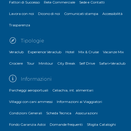
Fattori di Successo
Rete Commerciale
Sede e Contatti
Lavora con noi
Dicono di noi
Comunicati stampa
Accessibilità
Trasparenza
Tipologie
Veraclub
Experience Veraclub
Hotel
Mix & Cruise
Vacanze Mix
Crociere
Tour
Minitour
City Break
Self Drive
Safari+Veraclub
Informazioni
Parcheggi aeroportuali
Celiachia, int. alimentari
Villaggi con cani ammessi
Informazioni ai Viaggiatori
Condizioni Generali
Scheda Tecnica
Assicurazioni
Fondo Garanzia Astoi
Domande frequenti
Sfoglia Cataloghi