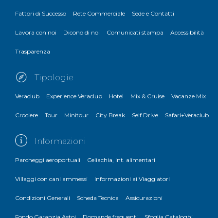
Fattori di Successo
Rete Commerciale
Sede e Contatti
Lavora con noi
Dicono di noi
Comunicati stampa
Accessibilità
Trasparenza
Tipologie
Veraclub
Experience Veraclub
Hotel
Mix & Cruise
Vacanze Mix
Crociere
Tour
Minitour
City Break
Self Drive
Safari+Veraclub
Informazioni
Parcheggi aeroportuali
Celiachia, int. alimentari
Villaggi con cani ammessi
Informazioni ai Viaggiatori
Condizioni Generali
Scheda Tecnica
Assicurazioni
Fondo Garanzia Astoi
Domande frequenti
Sfoglia Cataloghi