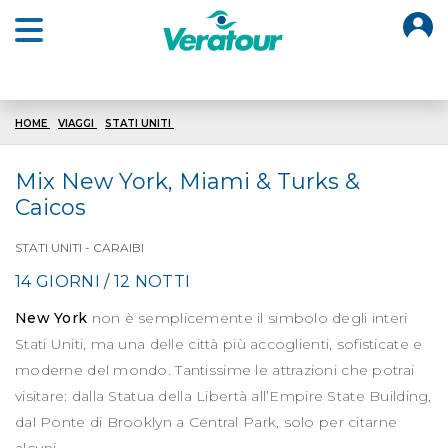
O
Open main menu
HOME
VIAGGI
STATI UNITI
NEWYORK MIAMI E TURKSCAICOS
Mix New York, Miami & Turks &
Caicos
STATI UNITI - CARAIBI
14 GIORNI / 12 NOTTI
New York
non è semplicemente il simbolo degli interi
Stati Uniti, ma una delle città più accoglienti, sofisticate e
moderne del mondo. Tantissime le attrazioni che potrai
visitare: dalla Statua della Libertà all’Empire State Building,
dal Ponte di Brooklyn a Central Park, solo per citarne