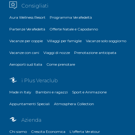
Consigliati
Aura Wellness Resort
Programma Verafedeltà
Partenze Verafedeltà
Offerte Natale e Capodanno
Vacanze per coppie
Villaggi per famiglie
Vacanze solo soggiorno
Vacanze con cani
Viaggi di nozze
Prenotazione anticipata
Aeroporti sud Italia
Come prenotare
i Plus Veraclub
Made in Italy
Bambini e ragazzi
Sport e Animazione
Appuntamenti Speciali
Atmosphera Collection
Azienda
Chi siamo
Crescita Economica
L'offerta Veratour