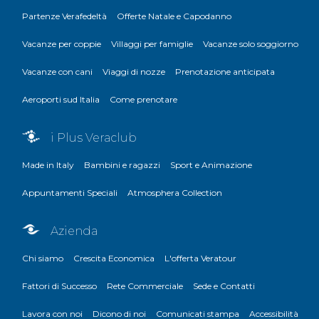
Partenze Verafedeltà
Offerte Natale e Capodanno
Vacanze per coppie
Villaggi per famiglie
Vacanze solo soggiorno
Vacanze con cani
Viaggi di nozze
Prenotazione anticipata
Aeroporti sud Italia
Come prenotare
i Plus Veraclub
Made in Italy
Bambini e ragazzi
Sport e Animazione
Appuntamenti Speciali
Atmosphera Collection
Azienda
Chi siamo
Crescita Economica
L'offerta Veratour
Fattori di Successo
Rete Commerciale
Sede e Contatti
Lavora con noi
Dicono di noi
Comunicati stampa
Accessibilità