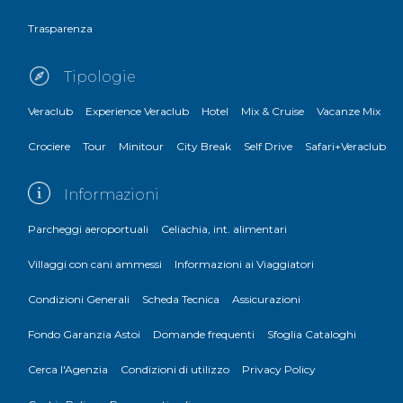
Trasparenza
Tipologie
Veraclub
Experience Veraclub
Hotel
Mix & Cruise
Vacanze Mix
Crociere
Tour
Minitour
City Break
Self Drive
Safari+Veraclub
Informazioni
Parcheggi aeroportuali
Celiachia, int. alimentari
Villaggi con cani ammessi
Informazioni ai Viaggiatori
Condizioni Generali
Scheda Tecnica
Assicurazioni
Fondo Garanzia Astoi
Domande frequenti
Sfoglia Cataloghi
Cerca l'Agenzia
Condizioni di utilizzo
Privacy Policy