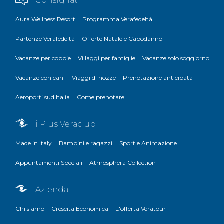
Consigliati
Aura Wellness Resort
Programma Verafedeltà
Partenze Verafedeltà
Offerte Natale e Capodanno
Vacanze per coppie
Villaggi per famiglie
Vacanze solo soggiorno
Vacanze con cani
Viaggi di nozze
Prenotazione anticipata
Aeroporti sud Italia
Come prenotare
i Plus Veraclub
Made in Italy
Bambini e ragazzi
Sport e Animazione
Appuntamenti Speciali
Atmosphera Collection
Azienda
Chi siamo
Crescita Economica
L'offerta Veratour