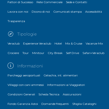
Fattori di Successo
Rete Commerciale
Sede e Contatti
Lavora con noi
Dicono di noi
Comunicati stampa
Accessibilità
Trasparenza
Tipologie
Veraclub
Experience Veraclub
Hotel
Mix & Cruise
Vacanze Mix
Crociere
Tour
Minitour
City Break
Self Drive
Safari+Veraclub
Informazioni
Parcheggi aeroportuali
Celiachia, int. alimentari
Villaggi con cani ammessi
Informazioni ai Viaggiatori
Condizioni Generali
Scheda Tecnica
Assicurazioni
Fondo Garanzia Astoi
Domande frequenti
Sfoglia Cataloghi