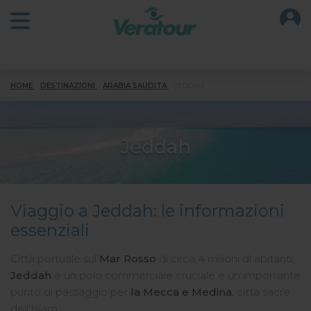
O
Open main menu
HOME
DESTINAZIONI
ARABIA SAUDITA
JEDDAH
Jeddah
Viaggio a Jeddah: le informazioni
essenziali
Città portuale sul
Mar Rosso
di circa 4 milioni di abitanti,
Jeddah
è un polo commerciale cruciale e un importante
punto di passaggio per
la Mecca e Medina
, città sacre
dell'Islam.