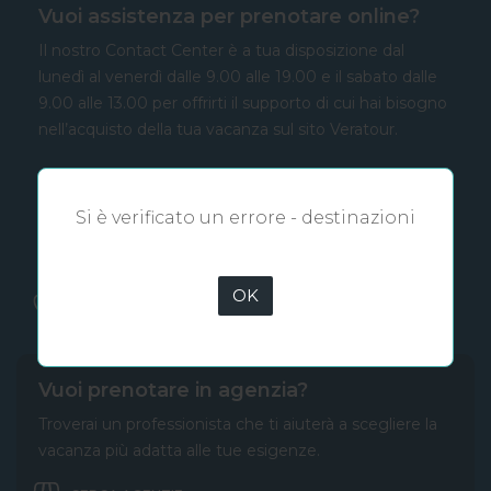
Vuoi assistenza per prenotare online?
Il nostro Contact Center è a tua disposizione dal
lunedì al venerdì dalle 9.00 alle 19.00 e il sabato dalle
9.00 alle 13.00 per offrirti il supporto di cui hai bisogno
nell’acquisto della tua vacanza sul sito Veratour.
✔ Veloce, semplice e sicuro
✔ Contatto diretto con noi
Si è verificato un errore - destinazioni
✔ Pagamenti flessibili
✔ 98% di utenti soddisfatti
OK
06.500.66.777
Vuoi prenotare in agenzia?
Troverai un professionista che ti aiuterà a scegliere la
vacanza più adatta alle tue esigenze.