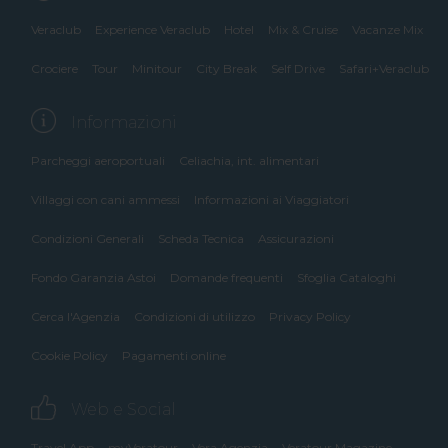
Veraclub
Experience Veraclub
Hotel
Mix & Cruise
Vacanze Mix
Crociere
Tour
Minitour
City Break
Self Drive
Safari+Veraclub
Informazioni
Parcheggi aeroportuali
Celiachia, int. alimentari
Villaggi con cani ammessi
Informazioni ai Viaggiatori
Condizioni Generali
Scheda Tecnica
Assicurazioni
Fondo Garanzia Astoi
Domande frequenti
Sfoglia Cataloghi
Cerca l'Agenzia
Condizioni di utilizzo
Privacy Policy
Cookie Policy
Pagamenti online
Web e Social
Travel App
myVeratour
Vera Agenzia
Veratour Magazine