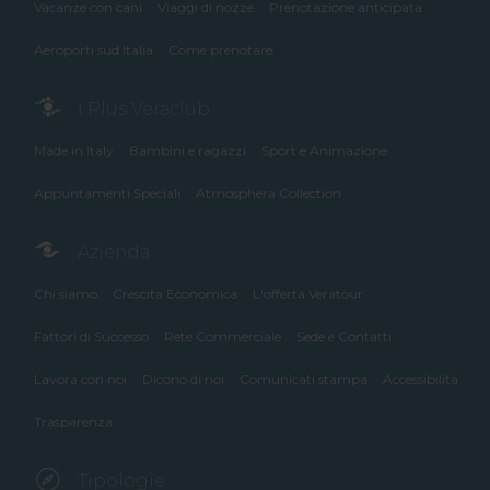
Vacanze con cani
Viaggi di nozze
Prenotazione anticipata
Aeroporti sud Italia
Come prenotare
i Plus Veraclub
Made in Italy
Bambini e ragazzi
Sport e Animazione
Appuntamenti Speciali
Atmosphera Collection
Azienda
Chi siamo
Crescita Economica
L'offerta Veratour
Fattori di Successo
Rete Commerciale
Sede e Contatti
Lavora con noi
Dicono di noi
Comunicati stampa
Accessibilità
Trasparenza
Tipologie