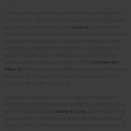
Le origini della città hanno antiche radici che risalgono a
2.500 anni fa, quando Jeddah era un piccolo villaggio di
pescatori e sede della tribù dei
Quda’a
, che approfittò
dell’abbondanza di pesce delle acque del Mar Rosso per
stanziarsi in questa zona. La posizione strategica della
città, facile collegamento tra il mondo Mediterraneo e
quello orientale, la fece diventare un crocevia per gli
scambi commerciale e nel 1400 il califfo
Othman bin
Affan d
ichiarò il porto di Jeddah, unico porto ufficiale per
l’accesso dei pellegrini provenienti via mare da tutto il
mondo e diretti alle città sante.
Gedda dal quindicesimo secolo ebbe un’espansione
senza precedenti proprio grazie all’afflusso dei pellegrini.
Nel 1869 l’apertura del
canale di Suez
accelerò ancor di
più i commerci marittimi con i porti dell’India, Egitto ed
Africa. Dal 1947, definitiva consacrazione del suo porto, si