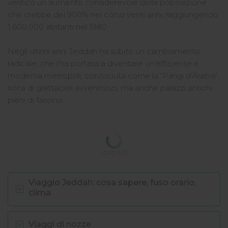
verificò un aumento considerevole della popolazione
che crebbe del 900% nel corso venti anni, raggiungendo
1.600.000 abitanti nel 1980.
Negli ultimi anni Jeddah ha subito un cambiamento
radicale, che l’ha portata a diventare un’efficiente e
moderna metropoli, conosciuta come la “Parigi d’Arabia”,
ricca di grattacieli avveniristici, ma anche palazzi antichi
pieni di fascino.
LOADING
Viaggio Jeddah: cosa sapere, fuso orario,
clima
Viaggi di nozze