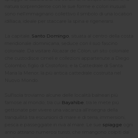
natura sorprendente con le sue forme e colori inusuali
sono nell’immaginario collettivo il simbolo di una location
idilliaca, ideale per staccare la spina e rigenerarsi.
La capitale,
Santo Domingo
, situata al centro della costa
meridionale dominicana, seduce con il suo fascino
coloniale. Da visitare Alcazar de Còlon, un sito coloniale
che custodisce cimeli e collezioni appartenute a Diego
Colombo, figlio di Cristoforo, e la Cattedrale di Santa
Maria la Menor, la più antica cattedrale costruita nel
Nuovo Mondo.
Sull'isola troviamo alcune delle località balneari più
famose al mondo, tra cui
Bayahibe
, tra le mete più
gettonate per vivere una vacanza all’insegna della
tranquillità tra escursioni di mare e di terra, immersioni,
pesca e passeggiate in riva al mare. Le sue
spiagge
ogni
anno attirano numerosi turisti, che rimangono colpiti dal