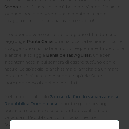
Saona
, quest'ultima tra le più belle del Mar dei Caraibi e
location ideale per vivere una giornata di mare e
spiaggia immersi in una natura mozzafiato!
Procedendo verso est, oltre la regione di La Romana, si
raggiunge
Punta Cana
, un’altra località balneare in cui le
spiagge sono rinomate e molto frequentate. Imperdibile
è anche la spiaggia
Bahia de las Aguilas
, un eden
incontaminato in cui sembra di essere tutt’uno con la
natura. La spiaggia, bianchissima e lambita da un mare
cristallino, è situata a ovest della capitale Santo
Domingo, verso il confine con Haiti.
Nell'articolo dal titolo
3 cose da fare in vacanza nella
Repubblica Dominicana
le nostre guide di viaggio ti
portano a scoprire le cose più interessanti da fare in
vacanza in Repubblica Dominicana, mentre
l'approfondimento
Repubblica Dominicana: le 10