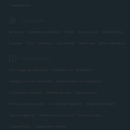
Trasparenza
Tipologie
Veraclub
Experience Veraclub
Hotel
Mix & Cruise
Vacanze Mix
Crociere
Tour
Minitour
City Break
Self Drive
Safari+Veraclub
Informazioni
Parcheggi aeroportuali
Celiachia, int. alimentari
Villaggi con cani ammessi
Informazioni ai Viaggiatori
Condizioni Generali
Scheda Tecnica
Assicurazioni
Fondo Garanzia Astoi
Domande frequenti
Sfoglia Cataloghi
Cerca l'Agenzia
Condizioni di utilizzo
Privacy Policy
Cookie Policy
Pagamenti online