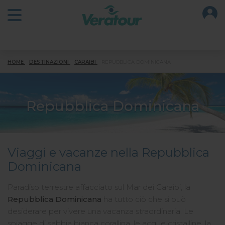
O
Open main menu
HOME
DESTINAZIONI
CARAIBI
REPUBBLICA DOMINICANA
Repubblica Dominicana
Viaggi e vacanze nella Repubblica
Dominicana
Paradiso terrestre affacciato sul Mar dei Caraibi, la
Repubblica Dominicana
ha tutto ciò che si può
desiderare per vivere una vacanza straordinaria. Le
spiagge di sabbia bianca corallina, le acque cristalline, la