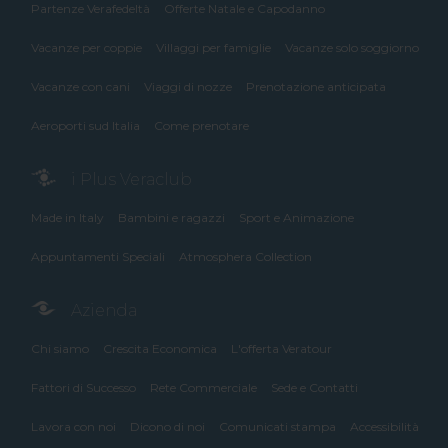
Partenze Verafedeltà
Offerte Natale e Capodanno
Vacanze per coppie
Villaggi per famiglie
Vacanze solo soggiorno
Vacanze con cani
Viaggi di nozze
Prenotazione anticipata
Aeroporti sud Italia
Come prenotare
i Plus Veraclub
Made in Italy
Bambini e ragazzi
Sport e Animazione
Appuntamenti Speciali
Atmosphera Collection
Azienda
Chi siamo
Crescita Economica
L'offerta Veratour
Fattori di Successo
Rete Commerciale
Sede e Contatti
Lavora con noi
Dicono di noi
Comunicati stampa
Accessibilità