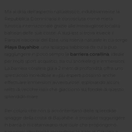
Ma al di là dell'aspetto naturalistico, indubbiamente la
Repubblica Dominicana è conosciuta come meta
turistica internazionale grazie alle meravigliose località
balneari delle sue coste. A sud-est si trova invece il
Parque nacional del Este, una riserva naturale in cui sorge
Playa Bayahibe
, una spiaggia sabbiosa da cui si può
raggiungere in poco tempo la
barriera corallina
, ideale
per molti sport acquatici, tra cui snorkeling e immersioni.
La barriera corallina già a 2 metri di profondità offre uno
spettacolo incredibile e i più esperti possono anche
effettuare immersioni avventurose, esplorando alcuni
relitti di vecchie navi che giacciono sui fondali di questo
splendido mare.
Per coloro che non si accontentano delle splendide
spiagge della costa di Bayahibe, è possibile raggiungere
in barca o in catamarano due isole che propongono
panorami altrettanto straordinari: le isole di Catalina e