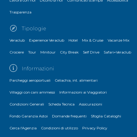
Lavora con noi
Dicono di noi
Comunicati stampa
Accessibilità
Trasparenza
Tipologie
Veraclub
Experience Veraclub
Hotel
Mix & Cruise
Vacanze Mix
Crociere
Tour
Minitour
City Break
Self Drive
Safari+Veraclub
Informazioni
Parcheggi aeroportuali
Celiachia, int. alimentari
Villaggi con cani ammessi
Informazioni ai Viaggiatori
Condizioni Generali
Scheda Tecnica
Assicurazioni
Fondo Garanzia Astoi
Domande frequenti
Sfoglia Cataloghi
Cerca l'Agenzia
Condizioni di utilizzo
Privacy Policy