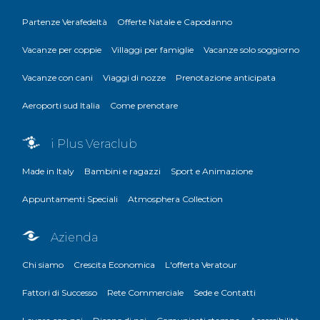
Partenze Verafedeltà
Offerte Natale e Capodanno
Vacanze per coppie
Villaggi per famiglie
Vacanze solo soggiorno
Vacanze con cani
Viaggi di nozze
Prenotazione anticipata
Aeroporti sud Italia
Come prenotare
i Plus Veraclub
Made in Italy
Bambini e ragazzi
Sport e Animazione
Appuntamenti Speciali
Atmosphera Collection
Azienda
Chi siamo
Crescita Economica
L'offerta Veratour
Fattori di Successo
Rete Commerciale
Sede e Contatti