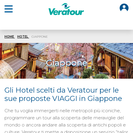
O
Open main menu
HOME
HOTEL
GIAPPONE
Giappone
Gli Hotel scelti da Veratour per le
sue proposte VIAGGI in Giappone
Che tu voglia immergerti nelle metropoli più iconiche,
programmare un tour alla scoperta delle meraviglie del
mondo o ancora andare alla scoperta di antichi popoli e
culture, Veratour ti mette a disposizione un servizio “tailor