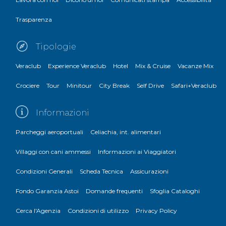
Trasparenza
Tipologie
Veraclub
Experience Veraclub
Hotel
Mix & Cruise
Vacanze Mix
Crociere
Tour
Minitour
City Break
Self Drive
Safari+Veraclub
Informazioni
Parcheggi aeroportuali
Celiachia, int. alimentari
Villaggi con cani ammessi
Informazioni ai Viaggiatori
Condizioni Generali
Scheda Tecnica
Assicurazioni
Fondo Garanzia Astoi
Domande frequenti
Sfoglia Cataloghi
Cerca l'Agenzia
Condizioni di utilizzo
Privacy Policy