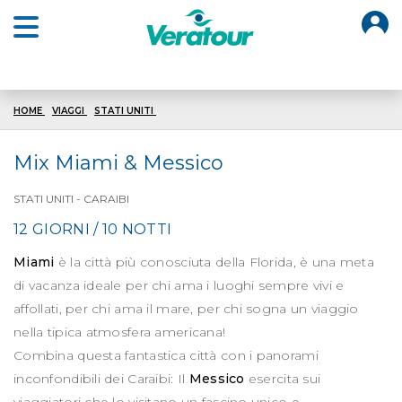
O
Open main menu
HOME
VIAGGI
STATI UNITI
MIAMI MESSICO
Mix Miami & Messico
STATI UNITI - CARAIBI
12 GIORNI / 10 NOTTI
Miami
è la città più conosciuta della Florida, è una meta
di vacanza ideale per chi ama i luoghi sempre vivi e
affollati, per chi ama il mare, per chi sogna un viaggio
nella tipica atmosfera americana!
Combina questa fantastica città con i panorami
inconfondibili dei Caraibi: Il
Messico
esercita sui