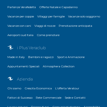
Partenze Verafedeltà
Offerte Natale e Capodanno
Vacanze per coppie
Villaggi per famiglie
Vacanze solo soggiorno
Vacanze con cani
Viaggi di nozze
Prenotazione anticipata
Aeroporti sud Italia
Come prenotare
i Plus Veraclub
Made in Italy
Bambini e ragazzi
Sport e Animazione
Appuntamenti Speciali
Atmosphera Collection
Azienda
Chi siamo
Crescita Economica
L'offerta Veratour
Fattori di Successo
Rete Commerciale
Sede e Contatti
Lavora con noi
Dicono di noi
Comunicati stampa
Accessibilità