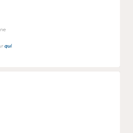
one
ur
qui
.