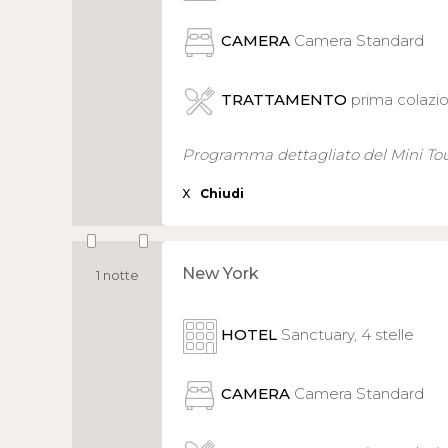
CAMERA
Camera Standard
TRATTAMENTO
prima colazi
Programma dettagliato del Mini To
X
Chiudi
New York
1 notte
HOTEL
Sanctuary, 4 stelle
CAMERA
Camera Standard