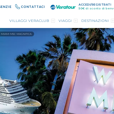
ACCEDI/REGISTRATI
GENZIE
CONTATTACI
50€
di sconto di benv
VILLAGGI VERACLUB
VIAGGI
DESTINAZIONI
 MIAMI MSC MAGNIFICA