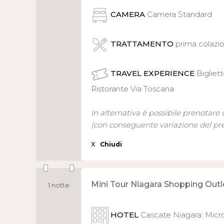
CAMERA
Camera Standard
TRATTAMENTO
prima colazi
TRAVEL EXPERIENCE
Bigliet
Ristorante Via Toscana
In alternativa è possibile prenotare
(con conseguente variazione del pr
X
Chiudi
Mini Tour Niagara Shopping Outl
1 notte
HOTEL
Cascate Niagara: Microt