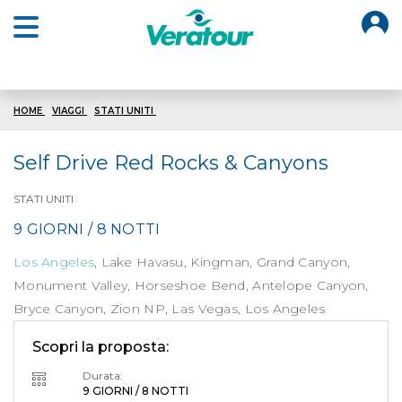
O
Open main menu
HOME
VIAGGI
STATI UNITI
SELF DRIVE RED ROCK AND CANYONS
Self Drive Red Rocks & Canyons
STATI UNITI
9 GIORNI / 8 NOTTI
Los Angeles
, Lake Havasu, Kingman, Grand Canyon,
Monument Valley, Horseshoe Bend, Antelope Canyon,
Bryce Canyon, Zion NP, Las Vegas, Los Angeles
Scopri la proposta:
Durata:
9 GIORNI / 8 NOTTI