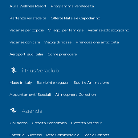
Aura Wellness Resort
Programma Verafedeltà
Partenze Verafedeltà
Offerte Natale e Capodanno
Vacanze per coppie
Villaggi per famiglie
Vacanze solo soggiorno
Vacanze con cani
Viaggi di nozze
Prenotazione anticipata
Aeroporti sud Italia
Come prenotare
i Plus Veraclub
Made in Italy
Bambini e ragazzi
Sport e Animazione
Appuntamenti Speciali
Atmosphera Collection
Azienda
Chi siamo
Crescita Economica
L'offerta Veratour
Fattori di Successo
Rete Commerciale
Sede e Contatti