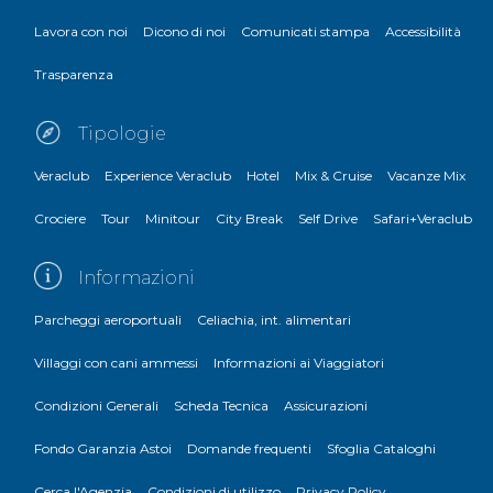
Lavora con noi
Dicono di noi
Comunicati stampa
Accessibilità
Trasparenza
Tipologie
Veraclub
Experience Veraclub
Hotel
Mix & Cruise
Vacanze Mix
Crociere
Tour
Minitour
City Break
Self Drive
Safari+Veraclub
Informazioni
Parcheggi aeroportuali
Celiachia, int. alimentari
Villaggi con cani ammessi
Informazioni ai Viaggiatori
Condizioni Generali
Scheda Tecnica
Assicurazioni
Fondo Garanzia Astoi
Domande frequenti
Sfoglia Cataloghi
Cerca l'Agenzia
Condizioni di utilizzo
Privacy Policy