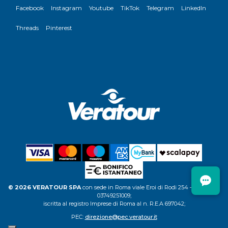
Facebook
Instagram
Youtube
TikTok
Telegram
LinkedIn
Threads
Pinterest
© 2026 VERATOUR SPA
con sede in Roma viale Eroi di Rodi 254 – C.F. P.IVA
03749251009;
iscritta al registro Imprese di Roma al n. R.E.A 697042;
PEC:
direzione@pec.veratour.it