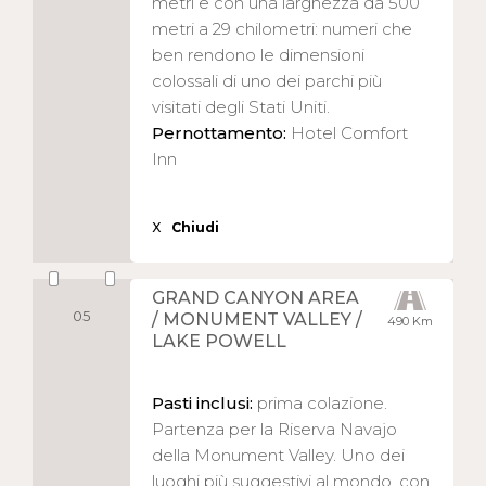
metri e con una larghezza da 500
metri a 29 chilometri: numeri che
ben rendono le dimensioni
colossali di uno dei parchi più
visitati degli Stati Uniti.
Pernottamento:
Hotel Comfort
Inn
X
Chiudi
GRAND CANYON AREA
05
/ MONUMENT VALLEY /
490 Km
LAKE POWELL
Pasti inclusi:
prima colazione.
Partenza per la Riserva Navajo
della Monument Valley. Uno dei
luoghi più suggestivi al mondo, con