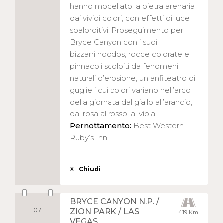
hanno modellato la pietra arenaria
dai vividi colori, con effetti di luce
sbalorditivi. Proseguimento per
Bryce Canyon con i suoi
bizzarri hoodos, rocce colorate e
pinnacoli scolpiti da fenomeni
naturali d’erosione, un anfiteatro di
guglie i cui colori variano nell’arco
della giornata dal giallo all’arancio,
dal rosa al rosso, al viola.
Pernottamento:
Best Western
Ruby’s Inn
X
Chiudi
BRYCE CANYON N.P. /
07
ZION PARK / LAS
419 Km
VEGAS