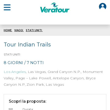
O
Open main menu
HOME
VIAGGI
STATI UNITI
TOUR INDIAN TRAILS
Tour Indian Trails
STATI UNITI
8 GIORNI / 7 NOTTI
Los Angeles
, Las Vegas, Grand Canyon N.P., Monument
Valley, Page – Lake Powell, Antelope Canyon, Bryce
Canyon N.P, Zion Park, Las Vegas
Scopri la proposta:
Durata: