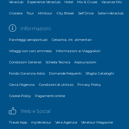
Veraclub
Experience Veraclub
Hotel
Mix & Cruise
Vacanze Mix
Crociere
Tour
Minitour
City Break
Self Drive
Safari+Veraclub
Informazioni
Parcheggi aeroportuali
Celiachia, int. alimentari
Villaggi con cani ammessi
Informazioni ai Viaggiatori
Condizioni Generali
Scheda Tecnica
Assicurazioni
Fondo Garanzia Astoi
Domande frequenti
Sfoglia Cataloghi
Cerca l'Agenzia
Condizioni di utilizzo
Privacy Policy
Cookie Policy
Pagamenti online
Web e Social
Travel App
myVeratour
Vera Agenzia
Veratour Magazine