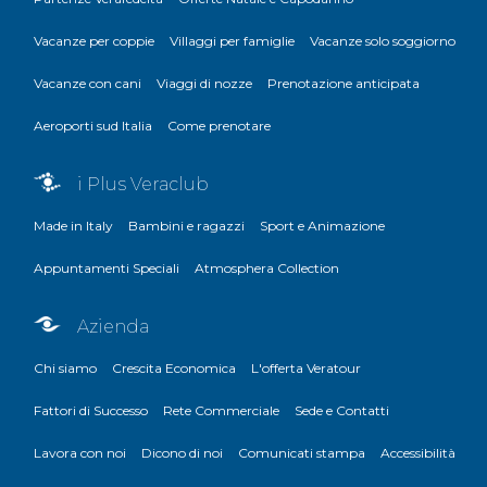
Vacanze per coppie
Villaggi per famiglie
Vacanze solo soggiorno
Vacanze con cani
Viaggi di nozze
Prenotazione anticipata
Aeroporti sud Italia
Come prenotare
i Plus Veraclub
Made in Italy
Bambini e ragazzi
Sport e Animazione
Appuntamenti Speciali
Atmosphera Collection
Azienda
Chi siamo
Crescita Economica
L'offerta Veratour
Fattori di Successo
Rete Commerciale
Sede e Contatti
Lavora con noi
Dicono di noi
Comunicati stampa
Accessibilità