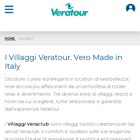
O
Open main menu
HOME
VILLAGGI
I Villaggi Veratour. Vero Made in
Italy
Strutture curate ed eleganti in location di rara bellezza,
rese ancora più affascinanti da un’atmosfera di totale
relax e divertimento. Tre diverse linee di villaggi, resort e
hotel tra cui scegliere, tutte selezionate e garantite
dall'esperienza Veratour.
I
Villaggi Veraclub
sono villaggi turistici caratterizzati dai
servizi Veraclub: il comfort è studiato sulle tue esigenze,
la nostra Equipe di animazione è pronta a entusiasmarti,