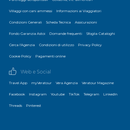
Villaggi con cani ammessi
Informazioni ai Viaggiatori
Condizioni Generali
Scheda Tecnica
Assicurazioni
Fondo Garanzia Astoi
Domande frequenti
Sfoglia Cataloghi
Cerca l'Agenzia
Condizioni di utilizzo
Privacy Policy
Cookie Policy
Pagamenti online
Web e Social
Travel App
myVeratour
Vera Agenzia
Veratour Magazine
Facebook
Instagram
Youtube
TikTok
Telegram
LinkedIn
Threads
Pinterest