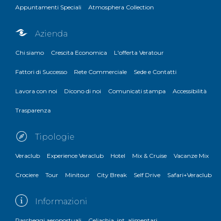
Appuntamenti Speciali
Atmosphera Collection
Azienda
Chi siamo
Crescita Economica
L'offerta Veratour
Fattori di Successo
Rete Commerciale
Sede e Contatti
Lavora con noi
Dicono di noi
Comunicati stampa
Accessibilità
Trasparenza
Tipologie
Veraclub
Experience Veraclub
Hotel
Mix & Cruise
Vacanze Mix
Crociere
Tour
Minitour
City Break
Self Drive
Safari+Veraclub
Informazioni
Parcheggi aeroportuali
Celiachia, int. alimentari