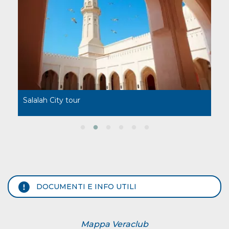
Salalah City tour
Fa
DOCUMENTI E INFO UTILI
Mappa Veraclub