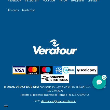
Facebook
Instagram
Youtube
TikTok
Telegram
LinkedIn
Threads
Pinterest
© 2026 VERATOUR SPA
con sede in Roma viale Eroi di Rodi 254 – C.F. P.IVA
03749251009;
iscritta al registro Imprese di Roma al n. R.E.A 697042;
PEC:
direzione@pec.veratour.it