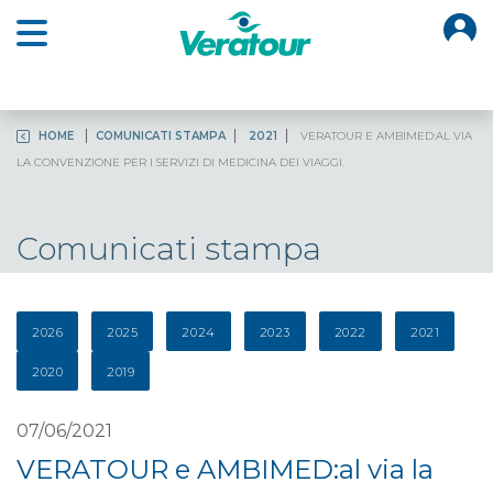
O
Open main menu
HOME
COMUNICATI STAMPA
2021
VERATOUR E AMBIMED:AL VIA
LA CONVENZIONE PER I SERVIZI DI MEDICINA DEI VIAGGI.
Comunicati stampa
2026
2025
2024
2023
2022
2021
2020
2019
07/06/2021
VERATOUR e AMBIMED:al via la