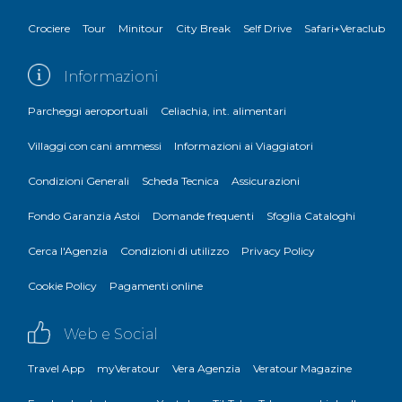
Crociere
Tour
Minitour
City Break
Self Drive
Safari+Veraclub
Informazioni
Parcheggi aeroportuali
Celiachia, int. alimentari
Villaggi con cani ammessi
Informazioni ai Viaggiatori
Condizioni Generali
Scheda Tecnica
Assicurazioni
Fondo Garanzia Astoi
Domande frequenti
Sfoglia Cataloghi
Cerca l'Agenzia
Condizioni di utilizzo
Privacy Policy
Cookie Policy
Pagamenti online
Web e Social
Travel App
myVeratour
Vera Agenzia
Veratour Magazine