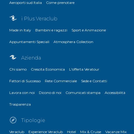
Aeroporti sud Italia
Come prenotare
i Plus Veraclub
Made in Italy
Bambini e ragazzi
Sport e Animazione
Appuntamenti Speciali
Atmosphera Collection
Azienda
Chi siamo
Crescita Economica
L'offerta Veratour
Fattori di Successo
Rete Commerciale
Sede e Contatti
Lavora con noi
Dicono di noi
Comunicati stampa
Accessibilità
Trasparenza
Tipologie
Veraclub
Experience Veraclub
Hotel
Mix & Cruise
Vacanze Mix