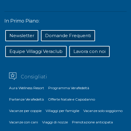
In Primo Piano:
Newsletter
Domande Frequenti
Equipe Villaggi Veraclub
Lavora con noi
Consigliati
Aura Wellness Resort
Programma Verafedeltà
Partenze Verafedeltà
Offerte Natale e Capodanno
Vacanze per coppie
Villaggi per famiglie
Vacanze solo soggiorno
Vacanze con cani
Viaggi di nozze
Prenotazione anticipata