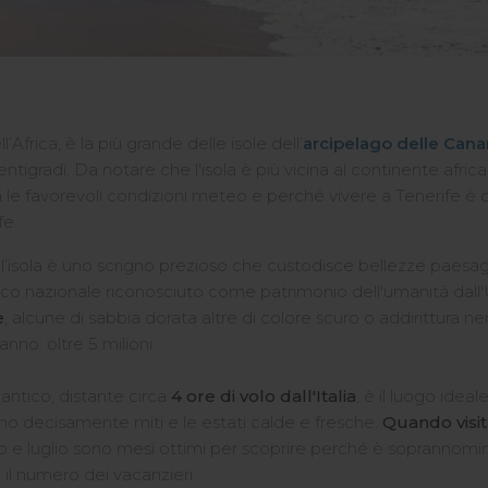
l’Africa,
è la più grande delle isole dell’
arcipelago delle Cana
gradi. Da notare che l'isola è più vicina al continente african
a le favorevoli condizioni meteo e perché vivere a Tenerife 
fe.
l’isola è uno scrigno prezioso che custodisce bellezze paesaggis
co nazionale riconosciuto come patrimonio dell'umanità dall'U
e
, alcune di sabbia dorata altre di colore scuro o addirittura n
nno: oltre 5 milioni.
ntico, distante circa
4 ore di volo dall'Italia
, è il luogo idea
sono decisamente miti e le estati calde e fresche.
Quando visi
e luglio sono mesi ottimi per scoprire perché è soprannominat
l numero dei vacanzieri.