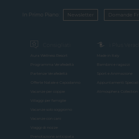
In Primo Piano:
Newsletter
Domande Fr
Consigliati
i Plus Vera
Aura Wellness Resort
Made in Italy
Programma Verafedeltà
Bambini e ragazzi
Partenze Verafedeltà
Sport e Animazione
Offerte Natale e Capodanno
Appuntamenti Speciali
Vacanze per coppie
Atmosphera Collection
Villaggi per famiglie
Vacanze solo soggiorno
Vacanze con cani
Viaggi di nozze
Prenotazione anticipata