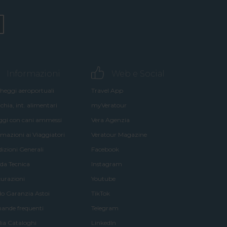
Informazioni
Web e Social
heggi aeroportuali
Travel App
chia, int. alimentari
myVeratour
aggi con cani ammessi
Vera Agenzia
rmazioni ai Viaggiatori
Veratour Magazine
izioni Generali
Facebook
da Tecnica
Instagram
curazioni
Youtube
o Garanzia Astoi
TikTok
nde frequenti
Telegram
lia Cataloghi
LinkedIn