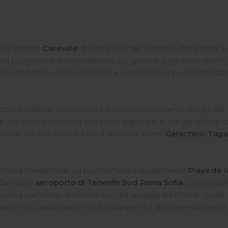
er il famoso
Carevale
di Santa Cruz de Tenerife, che si tiene 
ti più grandi e spettacolari nel suo genere: ogni anno nel mese
econdo carnevale più popolare e conosciuto a livello internazi
città moderna, cosmopolita ed economicamente sviluppata. Inolt
 una buona posizione per poter esplorare al meglio alcune del
sono le località situate a nord dell’isola, come
Garachico
,
Tag
la costa meridionale. La più rinomata è sicuramente
Playa de 
 dal vicino
aeroporto di Tenerife Sud Reina Sofía
. Centro del
vanta numerose attrazioni nonché spiagge bellissime, molte d
quelle con sabbia autoctona, scura perché di origine vulcanica.