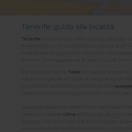
Tenerife: guida alla località
Tenerife
si trova al largo della costa occidentale del
le temperature che si mantengono attorno ai 23° centi
madrepatria Spagna (1.200 chilometri), il che spieg
El Hierro, forma la provincia di Santa Cruz de Teneri
Dominata dal monte
Teide
, un vulcano dormiente, 
vulcano più grande al mondo, è stato creato un Par
riconducibile la caratteristica bellezza delle
spiagg
Canarie che riceve il maggior numero di turisti ogni a
Questa destinazione nel bel mezzo dell'Oceano Atla
vanta un invidiabile
clima
subtropicale, gli inverni 
scelta più che azzeccata, ma anche maggio, giugno 
ovviamente le temperature aumentano, così come i