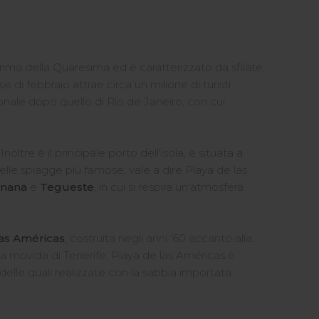
prima della Quaresima ed è caratterizzato da sfilate,
 di febbraio attrae circa un milione di turisti
onale dopo quello di Rio de Janeiro, con cui
re è il principale porto dell'isola, è situata a
le spiagge più famose, vale a dire Playa de las
anana
e
Tegueste
, in cui si respira un'atmosfera
las Américas
, costruita negli anni '60 accanto alla
la movida di Tenerife, Playa de las Américas è
elle quali realizzate con la sabbia importata