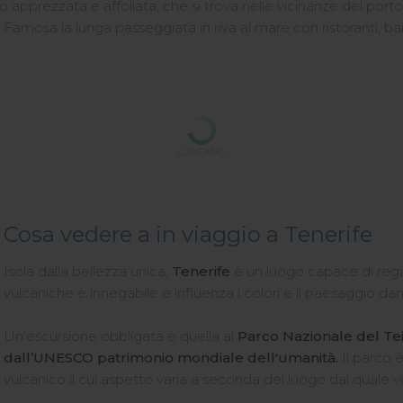
 apprezzata e affollata, che si trova nelle vicinanze del porto
Famosa la lunga passeggiata in riva al mare con ristoranti, bar
LOADING
Cosa vedere a in viaggio a Tenerife
Isola dalla bellezza unica,
Tenerife
è un luogo capace di regala
vulcaniche è innegabile e influenza i colori e il paesaggio dan
Un’escursione obbligata è quella al
Parco Nazionale del Te
dall’UNESCO patrimonio mondiale dell'umanità.
Il parco
vulcanico il cui aspetto varia a seconda del luogo dal quale 