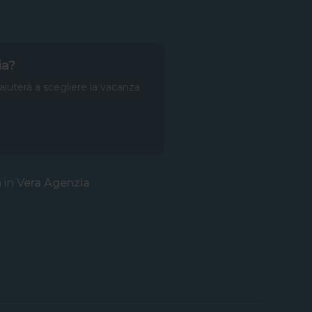
ia?
 aiuterà a scegliere la vacanza
a in
Vera Agenzia