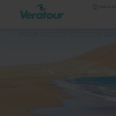
CERCA A
HOME
DESTINAZIONI
CANARIE E BALEARI
TENERI