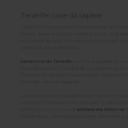
Tenerife: cose da sapere
L'isola è conosciuta a livello internazionale anche p
musica, danze e costumi variopinti. E' uno degli even
provenienti da tutto il mondo ed è considerato il s
peraltro la città è gemellata.
Santa Cruz de Tenerife
è anche la capitale; è una 
poca distanza San Cristóbal de La Laguna e gode di
Teresitas. Più tranquille ma altrettanto affascinanti 
coloniale, calma e rilassante.
Le località turistiche più apprezzate sono però sul
città di Los Cristianos e che dista solo 15 chilometri
perfetta per chi cerca una
animata vita notturna
e 
dall'Africa per creare spiagge dorate alternative a 