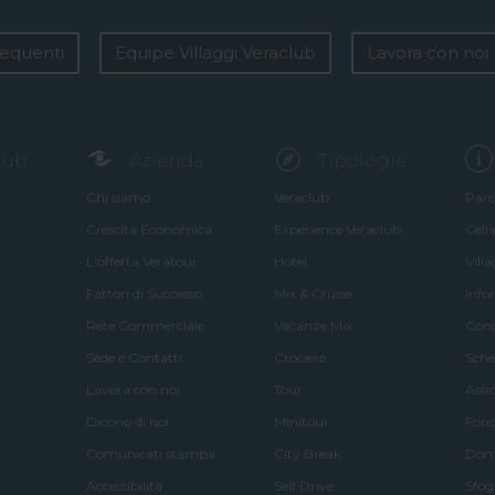
equenti
Equipe Villaggi Veraclub
Lavora con noi
club
Azienda
Tipologie
Chi siamo
Veraclub
Parc
Crescita Economica
Experience Veraclub
Celia
L'offerta Veratour
Hotel
Vill
Fattori di Successo
Mix & Cruise
Info
Rete Commerciale
Vacanze Mix
Cond
Sede e Contatti
Crociere
Sche
Lavora con noi
Tour
Assi
Dicono di noi
Minitour
Fond
Comunicati stampa
City Break
Doma
Accessibilità
Self Drive
Sfog