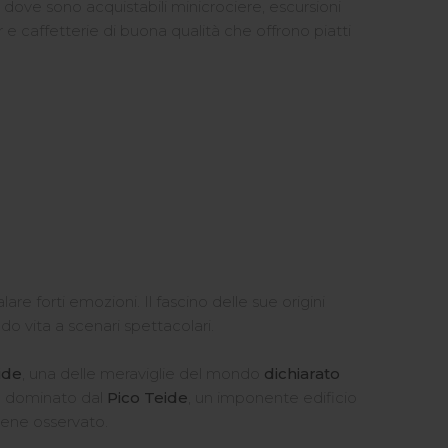
 dove sono acquistabili minicrociere, escursioni
 e caffetterie di buona qualità che offrono piatti
re forti emozioni. Il fascino delle sue origini
do vita a scenari spettacolari.
ide
, una delle meraviglie del mondo
dichiarato
 è dominato dal
Pico Teide
, un imponente edificio
viene osservato.