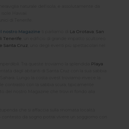
 meraviglia naturale dell’isola, e assolutamente da
 isole Hawaii.
nici di Tenerife.
el nostro Magazine
ti parliamo di
La Orotava
,
San
i Tenerife
, un edificio di grande impatto scultoreo
e Santa Cruz
, uno degli eventi più spettacolari nel
perdibili. Tra queste troviamo la splendida
Playa
tata dagli abitanti di Santa Cruz con la sua sabbia
 Sahara. Lungo la costa ovest troviamo invece la
ole contrasto con la sabbia scura, tipicamente
nto del nostro Magazine che trovi in fondo alla
stupenda che si affaccia sulla rinomata località
to contesto da sogno potrai vivere un soggiorno con