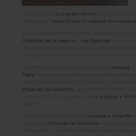
non perdere è
Cueva del Viento
, la grotta più lu
Nell' articolo
Tenerife: parchi naturali da non per
Varie cittadine presenti sull'isola meritano senz'altro
Cristòbal de la Laguna
e
Los Gigantes
, oltre che
situato in una splendida cornice paesaggistica della
suo genere che ogni anno, nel mese di febbraio, att
Tenerife vanta anche un’ampia scelta di
spiagge
e
Tejita
, una spiaggia situata nei pressi di una riserva
dorata. La sua attuale conformazione è opera dell’
Playa de Los Gigantes
, una vista che offre uno sp
vulcanica. Se vuoi scoprire tutte
le spiagge e attr
pagina.
Se scegli di trascorrere la tua
vacanza a Tenerife
po
balneare di
Playa de las Americas
, situata a poch
tutti i servizi e i comfort che Veratour riserva ai suoi o