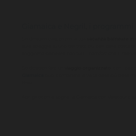
Giamaica e Negril, i programmi 
Se desideri trascorrere la tua
vacanza balneare in
sulla spiaggia su uno dei tratti più belli della cost
soggiorno balneare con tutti i comfort che ti riserve
Se desideri fare un
viaggio organizzato
, con i pac
Giamaica
puoi combinare la visita delle più belle m
relax.
Apri gli occhi e sogna: la Giamaica con Veratour ti a