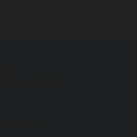
ia?
 aiuterà a scegliere la vacanza
a in
Vera Agenzia