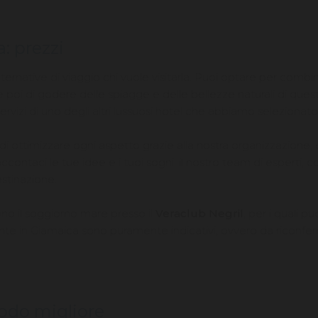
: prezzi
rnative di viaggio chi vuole visitarla. Puoi optare per combina
 e poi di godere delle spiagge e delle bellezze naturali di ques
servizi di uno degli altri lussuosi hotel che abbiamo selezionat
 di ottimizzare ogni aspetto grazie alla nostra organizzazione
. Raccontaci le tue idee e i tuoi sogni: il nostro team di esperti,
estinazione.
ono il soggiorno mare presso il
Veraclub Negril
, per i quali p
ante in Giamaica sono puramente indicativi, ovvero da riconfer
iodo migliore