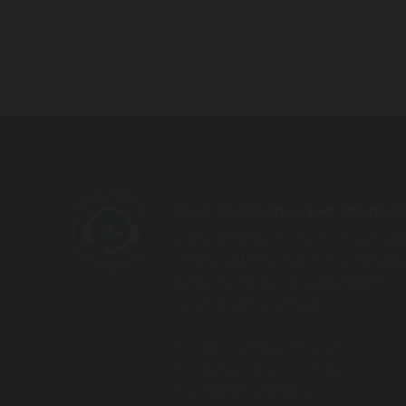
Vuoi assistenza per prenota
Il nostro Contact Center è a tua dispo
venerdì dalle 9.00 alle 19.00 e il saba
offrirti il supporto di cui hai bisogno 
vacanza sul sito Veratour.
✔ Veloce, semplice e sicuro
✔ Contatto diretto con noi
✔ Pagamenti flessibili