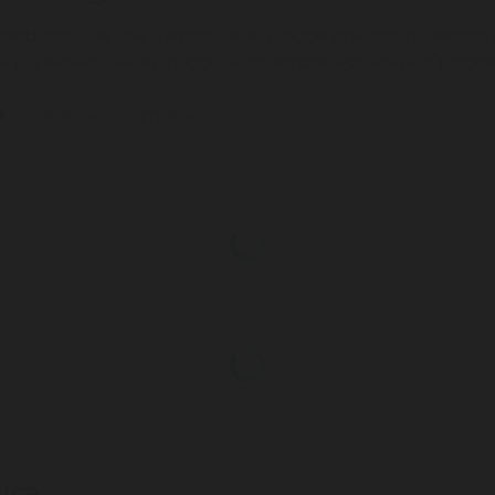
ntraddistinto da una stagione delle piogge (maggio-novembre)
tà più elevato, va da maggio a novembre. Possibilità di piogg
e
in vacanza in Giamaica.
LOADING
LOADING
aica