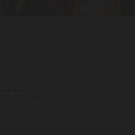
ur
aica
è nota, oltre che per la sua bellezza e la sua trasgressione
le
Grandi Antille
è infatti patria della musica reggae e del ce
 ospita numerosi musei e splendidi edifici coloniali. Durante una
del famoso artista. Nella parte opposta di Kingston, ad ovest 
 e bianchissime, lambite da un mare limpido e trasparente.
tego Bay
, seconda città della Giamaica per numero di abitant
 è anche
Port Antonio
, capoluogo del distretto di Portland, si
a e goderti i riflessi brillanti delle acque al tramonto, magari