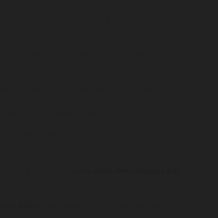
bile, dalle spiagge magnifiche, bagnate dalle acque
 per la varietà di animali che puoi scorgere e
a distanza dalla costa. Splendida location per una
 piccole cascate distanziate tra di loro che formano
o per gli amanti della natura!
praticare snorkeling e altri sport acquatici, ma
nghezza e considerata
una delle dieci spiagge più
cho Rios
è famosa per i suoi fondali tropicali e