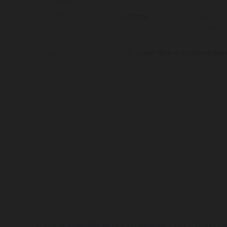
La Giamaica gode di un
clima
di tipo tropicale co
bassa stagione, che coincide con un tasso di umidi
Scopri con le nostre guide
cosa fare e cosa veder
Cosa vedere in viaggio in Giam