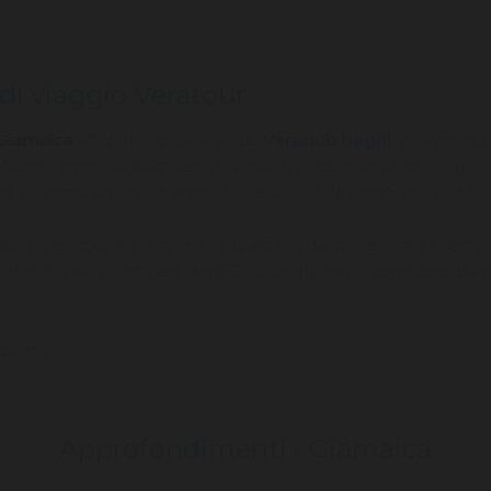
di viaggio Veratour
 Giamaica
affidati all’ospitalità del
Veraclub Negril
, una strutt
a di Negril, immersa nella vegetazione lussureggiante del luogo
rà la nostra equipe di animazione, lo staff di assistenza e di cu
chetti Veratour non hai che l'imbarazzo della scelta, ad esempi
etropoli della costa est degli Stati Uniti con un soggiorno baln
spetta!
Approfondimenti -
Giamaica