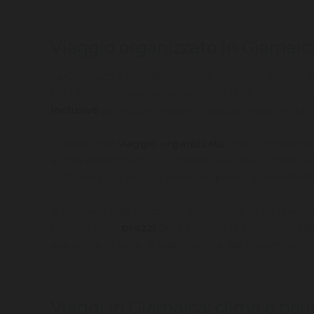
Viaggio organizzato in Giamaica
La Giamaica è una destinazione che offre diverse alte
principali metropoli della costa est degli Stati Uniti
Inclusive
del nostro villaggio Veraclub Negril o dai 
Il costo di un
viaggio organizzato
, che ti consente
al tipo di pacchetto, all'itinerario e ai servizi scelti
costruire il tuo viaggio ideale in questa splendida d
A differenza dei pacchetti All Inclusive che preved
il nostro sito, i
prezzi
dei pacchetti di viaggio itiner
apportare in sede di elaborazione del preventivo.
Viaggi in Giamaica: clima e per