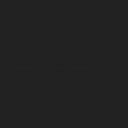
ura intima e raccolta che si affaccia direttamente
. In questo scenario magico potrai vivere un
cina Veratour!
o con il
Mix Miami & Giamaica
o il
Mix New York &
eare all'insegna del mare caraibico più bello e del