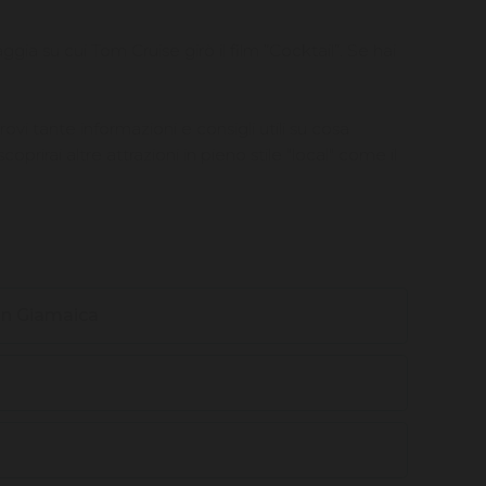
gia su cui Tom Cruise girò il film ”Cocktail”. Se hai
rovi tante informazioni e consigli utili su cosa
coprirai altre attrazioni in pieno stile "local" come il
 in Giamaica