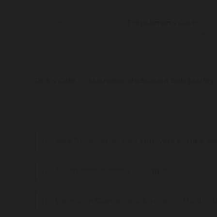
Altra bellissima spiaggia è
Frenchman's Cove
, ma 
visto il film, potrai riconoscere i fiori stupendi ch
Nell'approfondimento del nostro Magazine dal tito
vedere in vacanza in Giamaica, mentre nell'articolo
Rick's Cafe
o il
Mausoleo dedicato a Bob Marley
Vera Assistance, Vera Top, Vera Extra e Ve
Assistenza durante il viaggio
Viaggio in Giamaica: informazioni utili, vis