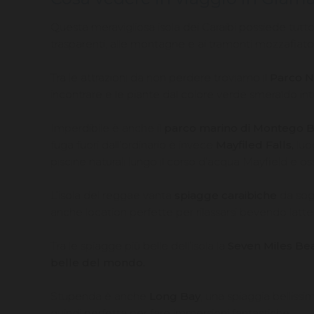
Questa meravigliosa isola dei Caraibi possiede tut
trasparenti, alle montagne e ai tramonti mozzafiato
Tra le attrazioni da non perdere troviamo il
Parco N
incontrare e le piante dal colore verde smeraldo int
Imperdibile è anche il
parco marino di Montego 
fuga fuori dall’ordinario è invece
Mayfiled Falls,
luog
piscine naturali lungo il corso d’acqua Mayfield e oss
L’isola del reggae vanta
spiagge caraibiche
da sogn
anche location perfette per rilassarsi bevendo latt
Tra le spiagge più belle dell’isola la
Seven Miles Be
belle del mondo.
Stupenda è anche
Long Bay
, una spiaggia bellis
quindi perfetta per fare immersioni fantastiche.