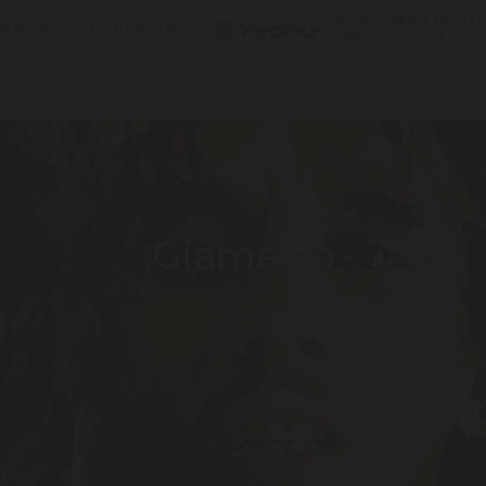
ACCEDI/REGISTRATI
GENZIE
CONTATTACI
50€
di sconto di benv
VILLAGGI VERACLUB
VIAGGI
DESTINAZIONI
Giamaica