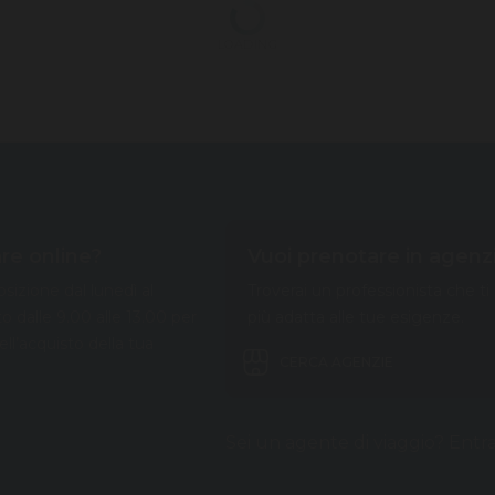
LOADING
re online?
Vuoi prenotare in agenz
sizione dal lunedì al
Troverai un professionista che ti
to dalle 9.00 alle 13.00 per
più adatta alle tue esigenze.
nell’acquisto della tua
CERCA AGENZIE
Sei un agente di viaggio? Entr