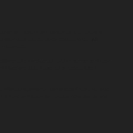
zioni di viaggio che ti consentano di visitare le
ta splendida isola caraibica, coccolato dall'
All
o in Giamaica.
, esperienza e consulenza, varia chiaramente in base
 con il supporto di una agenzia di viaggio, saprà
uoi effettuare preventivi con prezzo finito attraverso
marsi
anche in base alle variazioni che deciderai di