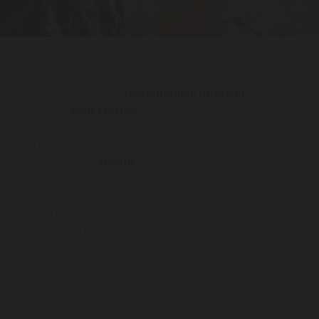
, per la sua musica e gli
inconfondibili ritmi del
lebre cantante
Bob Marley
.
 visita nella capitale potrai visitare anche la casa-
dell’isola, troviamo
Negril
, nota come la perla dei
i, famosa per la sua spettacolare barriera corallina
tuato a nord-est della Giamaica e distante circa 100
 sorseggiando un aperitivo o ballando a ritmo di