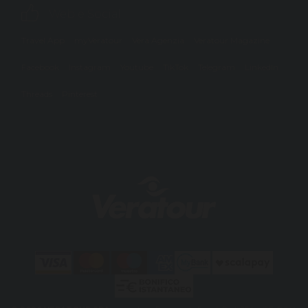
Web e Social
Travel App
myVeratour
Vera Agenzia
Veratour Magazine
Facebook
Instagram
Youtube
TikTok
Telegram
LinkedIn
Threads
Pinterest