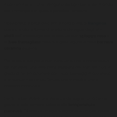
incontaminata, i turisti vengono da ogni parte del mondo
per immergersi in questo paradiso terrestre.
Posizionato a circa dieci km a nord ovest di
Rangiroa
,
questo atollo a forma di anello si distingue dagli altri
atolli
dell’arcipelago per le spettacolari
spiagge rosa
e
le
baie frastagliate
nella riva della laguna e nella
barriera
corallina
esterna.
Per queste sue particolari caratteristiche è considerato
dai naturalisti una vera perla adagiata nei Mari del Sud, in
grado di far emozionare con i suoi paesaggi mozzafiato
e le specie marine più fantastiche e insolite che si
possano incontrare.
Perfetta per vivere una vacanza da sogno tutto l’anno
grazie al sole sempre caldo e alle
temperature
piacevoli
, Tikehau è un’isola straordinaria, un’oasi ideale