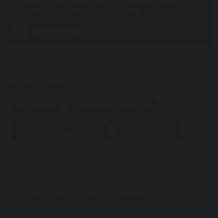
vacanza più adatta alle tue esigenze.
CERCA AGENZIE
In Primo Piano:
Newsletter
Domande Frequenti
Equipe Villaggi Veraclub
Lavora con noi
Consigliati
Aura Wellness Resort
Programma Verafedeltà
Partenze Verafedeltà
Offerte Natale e Capodanno