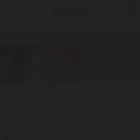
O
Open main menu
HOME
DESTINAZIONI
POLINESIA
TIKEHAU
Tikehau
In vacanza a Tikehau con Veratour
Sabbia bianchissima, acque cristalline palme ondeggianti
accarezzate dal vento sono l’immagine idilliaca di
Tikehau
, splendido atollo dell'
arcipelago delle Isole
Tuamotu
, uno dei più suggestivi della Polinesia francese.
Qui, tra lagune incantate e una natura verdeggiante e