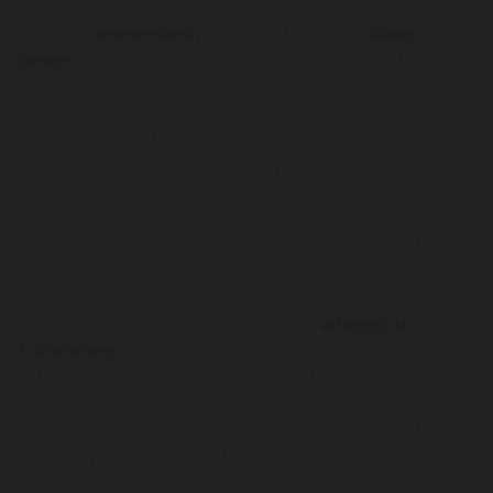
Se ami le
immersioni
puoi approfittare del
diving
center
presente sull’isola, che ti farà scoprire la bellezza
delle meraviglie sommese nella laguna.
La temperatura dell’acqua è sempre calda e quindi non
viene voglia di uscire da questo paradiso, ma a
conquistarti sarà anche la simpatia e la cordialità di un
popolo ospitale e accogliente, che ti coinvolgerà con
musica e balli caratteristici, regalandoti momenti di pura
emozione.
Gran parte della popolazione vive nel
villaggio di
Tuherahera
, in cui vi sono sia capanne che abitazioni
imbiancate a calce immerse nel verde tra alberi, fiori e
palme da cocco, una visione che sembra quasi uscire da
una fiaba. I giardini curati e ben tenuti, che circondano le
case dei pescatori, sono deliziosi e arricchiscono lo
scenario con i colori vivaci del verde e dei fiori che