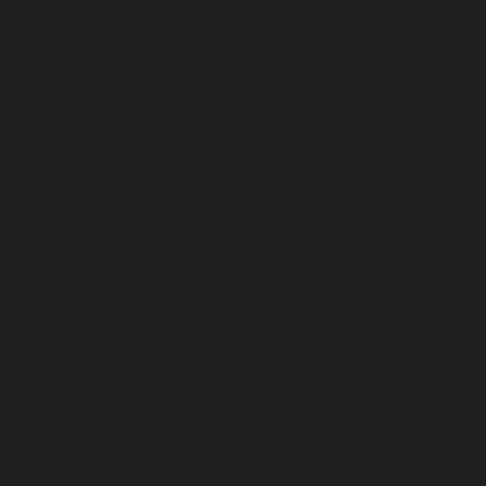
Tipologie
Veraclub
Experience Veraclub
Hotel
Mix & Cruise
Vacanze Mix
Crociere
Tour
Minitour
City Break
Self Drive
Safari+Veraclub
Informazioni
Parcheggi aeroportuali
Celiachia, int. alimentari
Villaggi con cani ammessi
Informazioni ai Viaggiatori
Condizioni Generali
Scheda Tecnica
Assicurazioni
Fondo Garanzia Astoi
Domande frequenti
Sfoglia Cataloghi
Cerca l'Agenzia
Condizioni di utilizzo
Privacy Policy
Cookie Policy
Pagamenti online