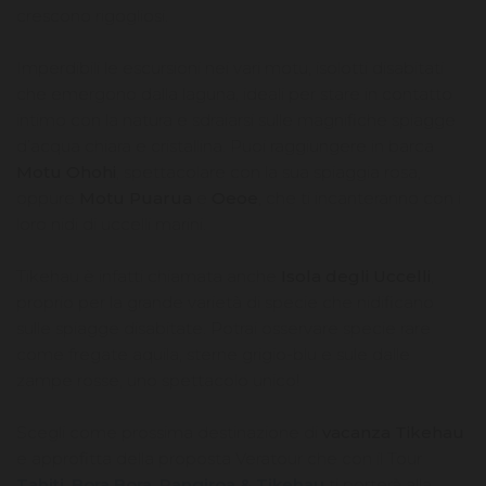
crescono rigogliosi.
Imperdibili le escursioni nei vari motu, isolotti disabitati
che emergono dalla laguna, ideali per stare in contatto
intimo con la natura e sdraiarsi sulle magnifiche spiagge
d’acqua chiara e cristallina. Puoi raggiungere in barca
Motu Ohohi
, spettacolare con la sua spiaggia rosa,
oppure
Motu Puarua
e
Oeoe
, che ti incanteranno con i
loro nidi di uccelli marini.
Tikehau è infatti chiamata anche
Isola degli Uccelli
,
proprio per la grande varietà di specie che nidificano
sulle spiagge disabitate. Potrai osservare specie rare
come fregate aquila, sterne grigio-blu e sule dalle
zampe rosse, uno spettacolo unico!
Scegli come prossima destinazione di
vacanza Tikehau
e approfitta della proposta Veratour che con il Tour
Tahiti, Bora Bora, Rangiroa & Tikehau
ti porterà alla