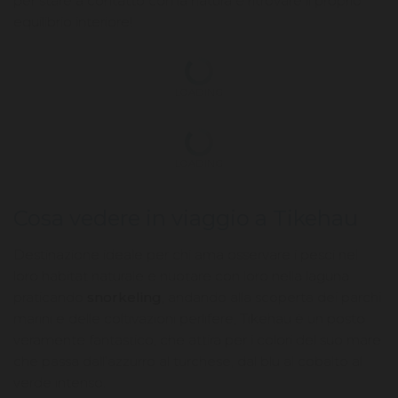
per stare a contatto con la natura e ritrovare il proprio
equilibrio interiore!
LOADING
LOADING
Cosa vedere in viaggio a Tikehau
Destinazione ideale per chi ama osservare i pesci nel
loro habitat naturale e nuotare con loro nella laguna
praticando
snorkeling
, andando alla scoperta dei parchi
marini e delle coltivazioni perlifere, Tikehau è un posto
veramente fantastico, che attira per i colori del suo mare
che passa dall’azzurro al turchese, dal blu al cobalto al
verde intenso.