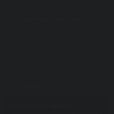
Vuoi assistenza per prenotare online?
Il nostro Contact Center è a tua disposizione dal
lunedì al venerdì dalle 9.00 alle 19.00 e il sabato dalle
9.00 alle 13.00 per offrirti il supporto di cui hai bisogno
nell’acquisto della tua vacanza sul sito Veratour.
✔ Veloce, semplice e sicuro
✔ Contatto diretto con noi
✔ Pagamenti flessibili
✔ 98% di utenti soddisfatti
06.500.66.777
Vuoi prenotare in agenzia?
Troverai un professionista che ti aiuterà a scegliere la