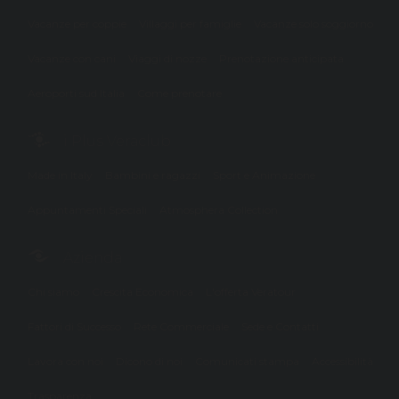
Vacanze per coppie
Villaggi per famiglie
Vacanze solo soggiorno
Vacanze con cani
Viaggi di nozze
Prenotazione anticipata
Aeroporti sud Italia
Come prenotare
i Plus Veraclub
Made in Italy
Bambini e ragazzi
Sport e Animazione
Appuntamenti Speciali
Atmosphera Collection
Azienda
Chi siamo
Crescita Economica
L'offerta Veratour
Fattori di Successo
Rete Commerciale
Sede e Contatti
Lavora con noi
Dicono di noi
Comunicati stampa
Accessibilità
Trasparenza