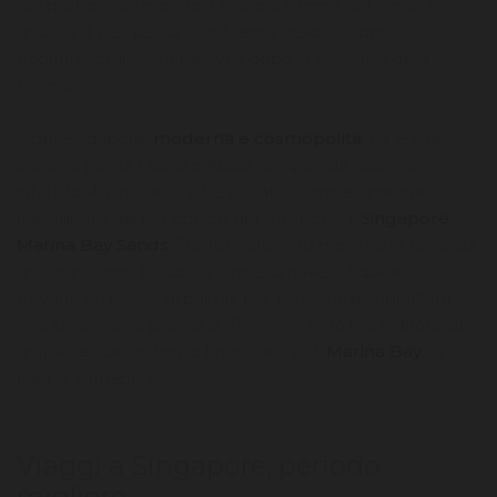
dei più belli del mondo. Da allora il tema del verde è
andato di pari passo con il tema dello sviluppo
economico, iniziato nel 1967 dopo la scissione dalla
Malesia.
Oggi Singapore,
moderna e cosmopolita
, ha le sue
icone al pari di Dubai e Kuala Lumpur: da alcuni anni
infatti lo skyline della città è stato completamente
ridisegnato dal più iconico dei suoi hotel, il
Singapore
Marina Bay Sands
. Tre torri, alte 200 metri l’una, unite da
un lunghissimo blocco a forma di nave sul quale si
trovano un bosco di palme, bar, ristoranti e soprattutto
una lunghissima piscina a sfioro con vista mozzafiato dei
grattacieli del distretto finanziario e di
Marina Bay
, la
baia di Singapore!
Viaggi a Singapore, periodo
migliore.