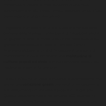
consentirà di visitare le mille attrazioni di una città
sorprendente e, allo stesso tempo, assorbire un pò il fuso
orario legato al lungo volo aereo.
Singapore è un'isola e città-stato ubicata nel sud della
penisola della Malesia. Fanno parte di Singapore anche
un gruppo di isolette minori a lei vicine, delle quali la più
grande e conosciuta è l'isola di Sentosa. Centro
finanziario globale, la città di Singapore è una sorta di
microcosmo in cui si incrociano una
moltitudine di
culture, popoli ed etnie
, e in cui convivono aspetti più
tradizionali e spinte futuristiche.
La città infatti ha un volto scintillante e ultramoderno, ma
anche una
vocazione green
che negli ultimi decenni la
sta trasformando in una vera e propria città-giardino.
Questa vocazione nasce nel lontano 1822, quando Sir
Stamford Raffles fonda il primo giardino botanico, uno