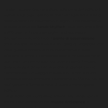
La spettacolare piscina a sfioro sulla cima dell'edificio è
riservata agli ospiti dell'hotel, mentre l'adiacente area di
osservazione con pavimento in legno - che idealmente
occupa la prua del
Sands SkyPark
- può contenere fino
a 900 ospiti e il costo del biglietto di accesso è
decisamente economico. Il
ponte di osservazione
offre una spettacolare vista a 360 gradi di Singapore, con
visite guidate condotte quotidianamente in base
all'ordine di arrivo. Il complesso ospita tre lussuosi hotel,
due teatri, un centro sportivo, diversi casinò, il museo
della scienza e ovviamente anche un grande centro
commerciale. Un viaggio in questa città non è quindi
completo senza ammirare il panorama su Marina Bay dal
roof-garden a forma di nave di questo meraviglioso
edificio.
Tra gli edifici del complesso Marina Bay Sands, spicca
anche il sito espositivo del
museo ArtScience:
si
compone di ben 21 gallerie che ti consentono di