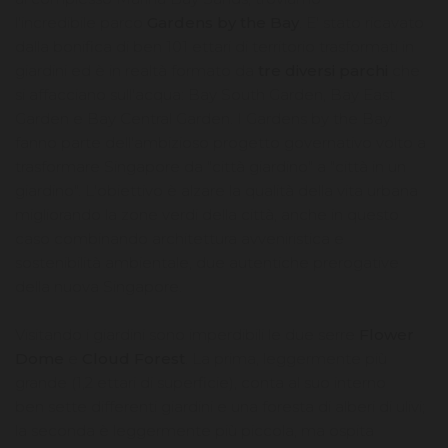
l'incredibile parco
Gardens by the Bay
. E' stato ricavato
dalla bonifica di ben 101 ettari di territorio trasformati in
giardini ed è in realtà formato da
tre diversi parchi
che
si affacciano sull'acqua: Bay South Garden, Bay East
Garden e Bay Central Garden. I Gardens by the Bay
fanno parte dell'ambizioso progetto governativo volto a
trasformare Singapore da "città giardino" a "città in un
giardino". L'obiettivo è alzare la qualità della vita urbana
migliorando la zone verdi della città, anche in questo
caso combinando architettura avveniristica e
sostenibilità ambientale, due autentiche prerogative
della nuova Singapore.
Visitando i giardini sono imperdibili le due serre
Flower
Dome
e
Cloud Forest
. La prima, leggermente più
grande (1,2 ettari di superficie), conta al suo interno
ben sette differenti giardini e una foresta di alberi di ulivi;
la seconda è leggermente più piccola, ma ospita