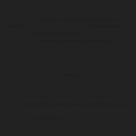
nella vita, in cui scoprire luoghi dell’oriente
assolutamente unici e affascinanti. Tra gli edifici religiosi
non perdere il
monastero buddhista di Lian Shan
Shuang Lin
, il colorato tempio indù di
Sri Mariamman
e
la maestosa
Moschea del Sultano
. Tappa interessante
è anche quella al
Museo Nazionale di Singapore
, in
cuoi puoi ammirare diverse mostre sulla storia e la cultura
della città.
Una visita al quartiere di
Chinatown
ti farà respirare
l’atmosfera vivace e pittoresca di questo luogo,
suggestivo con i suoi edifici storici, e in cui ancora oggi
sono vive le credenze e le tradizioni centenarie. Qui puoi
visitare il
tempio della Reliquia del Dente di Buddha
.
Una tappa a
Little India
non può mancare: il quartiere ti
catturerà con i suoi colori e la sua aria frizzante, i profumi
intensi di spezie e la frenesia dei suoi abitanti. La miriade