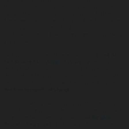
un’enorme area di 20 ettari e racchiude centinaia di
attrazioni ispirate al mondo del cinema e ai più famosi
film di avventura: Hollywood, Jurassic Park, Waterworld,
Antico Egitto, la Città della Fantascienza sono solo
alcune delle aree del parco. Una volta entrato, non vorrai
più andar via!
Nell'articolo del nostro Magazine dal titolo
8 cose da
fare durante il tuo viaggio a Singapore
ti parliamo
del Raffles Hotel e del famoso cocktail Singapore Sling,
degli edifici di Marina Bay e di Chinatown, dell'isola di
Sentosa, dei centri commerciali di Orchard Road e del
favoloso aeroporto di Changi
.
Lasciati conquistare dal fascino ammaliante di Singapore
e scegli questa magnifica destinazione come meta della
tua prossima vacanza. Scegliendo il
Tour Bangkok,
Phuket e Singapore
potrai visitare anche alcune delle