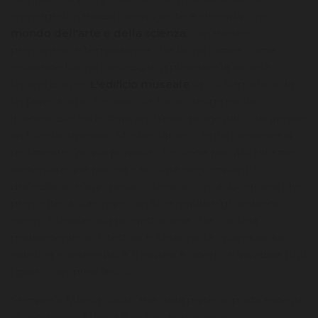
immergerti in modo coinvolgente e interattivo nel
mondo dell'arte e della scienza
, con mostre
permanenti e temporanee che fanno capire come
entrambe hanno contribuito a plasmare la società
umana di oggi.
L'edificio museale
, la cui forma ricorda
un fiore di loto che sboccia, ha un design molto
riconoscibile ed è stato anch'esso progettato dal geniale
architetto israeliano Moshe Safdie. Il tetto consente di
recuperare l'acqua piovana, che viene poi utilizzata per
alimentare una piscina e riciclata negli impianti
dell'edificio, e ogni petalo culmina con un lucernario che
permette di illuminare con luce naturale gli ambienti
interni. Dunque una progettazione che coniuga
mirabilmente architettura e funzionalità, avanguardia
estetica e sostenibilità. Il museo è aperto e visitabile tutti
i giorni, compresi festivi.
Sempre a Marina South, ma dalla parte opposta rispetto
al complesso Marina Bay Sands, troviamo