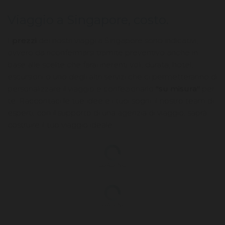
Viaggio a Singapore, costo.
I
prezzi
dei nostri viaggi a Singapore sono indicativi,
ovvero da riconfermarsi tramite preventivo anche in
base alle scelte che farai inerenti voli, durata, hotel,
escursioni o uno degli altri servizi che ci permetteranno di
personalizzare il viaggio e confezionarlo
"su misura"
per
te. Raccontaci le tue idee e i tuoi sogni: il nostro team di
esperti, con il supporto di una agenzia di viaggio, saprà
costruire il tuo viaggio ideale.
LOADING
LOADING