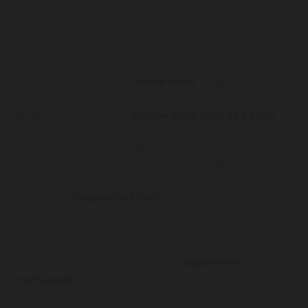
di una vista eccezionale sulle attrazioni dell'antistante
complesso Marina Bay Sands.
Dall'altra parte della baia, una meraviglia architettonica
che merita una visita è il
Ponte Helix
, un ponte pedonale
che collega Marina Center a Marina South: con il suo
design unico a forma di
doppia elica, ricorda il DNA
.
Quattro piattaforme panoramiche sono poi posizionate
strategicamente lungo il percorso, per consentire ai
turisti di godere di viste mozzafiato sullo skyline di
Singapore. Lato Marina Center si trova la ruota
panoramica
Singapore Flyer
, inaugurata nel 2008,
mentre a Marina South sei nel cuore più moderno di
Singapore.
Qui puoi percorrere la suggestiva
Waterfront
Promenade,
una passerella pedonale in legno lungo la
parte meridionale della baia di 3,5 chilometri che