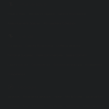
i Plus Veraclub
Made in Italy
Bambini e ragazzi
Sport e Animazione
Appuntamenti Speciali
Atmosphera Collection
Azienda
Chi siamo
Crescita Economica
L'offerta Veratour
Fattori di Successo
Rete Commerciale
Sede e Contatti
Lavora con noi
Dicono di noi
Comunicati stampa
Accessibilità
Trasparenza
Tipologie
Veraclub
Experience Veraclub
Hotel
Mix & Cruise
Vacanze Mix
Crociere
Tour
Minitour
City Break
Self Drive
Safari+Veraclub