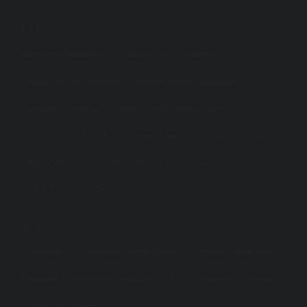
Informazioni
Parcheggi aeroportuali
Celiachia, int. alimentari
Villaggi con cani ammessi
Informazioni ai Viaggiatori
Condizioni Generali
Scheda Tecnica
Assicurazioni
Fondo Garanzia Astoi
Domande frequenti
Sfoglia Cataloghi
Cerca l'Agenzia
Condizioni di utilizzo
Privacy Policy
Cookie Policy
Pagamenti online
Web e Social
Travel App
myVeratour
Vera Agenzia
Veratour Magazine
Facebook
Instagram
Youtube
TikTok
Telegram
LinkedIn
Threads
Pinterest