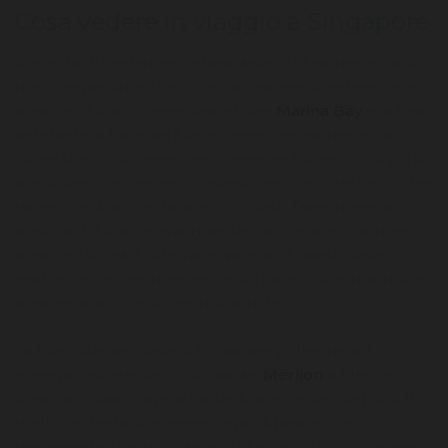
Cosa vedere in viaggio a Singapore
Parlando di Singapore, la baia della città rappresenta un
punto imperdibile che offre l'occasione di vedere tante
attrazioni futuristiche e sbalorditive.
Marina Bay
è la baia
antistante la foce del fiume Singapore, rappresenta il
cuore storico di Singapore ma anche il luogo in cui più di
altri si sono concentrati gli investimenti architettonici che
hanno cambiato volto alla città-stato, facendone un
simbolo di futuro e avanguardia. Sono molte quindi le
attrazioni visitabili sulle varie sponde di questa baia,
trasformata in tempi recenti in un bacino di acqua dolce
attraverso la costruzione di una diga.
La tua visita della baia di Singapore potrebbe ad
esempio iniziare dalla scultura del
Merlion
a Merlion
Park, lato downtown: si tratta di una statua alta più di 8
metri con testa di leone e corpo di pesce che
rappresenta il simbolo della città e da cui si può godere