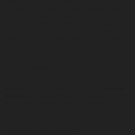
collega molte attrazioni e offre una vista impareggiabile
sui grattacieli di downtown. L'intero lungomare è stato
progettato come un'area ricreativa e nel contempo
rispettando l'ambiente; ci sono infatti nebulizzatori per
alleviare gli ospiti dal calore ardente di Singapore,
nonché rifugi con ventilatori a sensore di movimento per
offrire ai turisti una sosta fresca durante il loro tour a piedi
intorno alla baia.
Lungo la passeggiata, è imperdibile in particolare la
vista sulla città dal ponte di osservazione denominato
Sands SkyPark, ovvero una popolare attrazione turistica
che si affaccia sulla città dalla cima dell'iconico
Marina
Bay Sands
. Questo edificio dall'architettura avveniristica
osservato da terra è semplicemente sorprendente, con
le tre torri alte e sinuose che sorreggono una
piattaforma a forma di nave, ed in breve tempo (è stato
ultimato nel 2010) è diventato un iconico punto di
riferimento nello skyline della città.