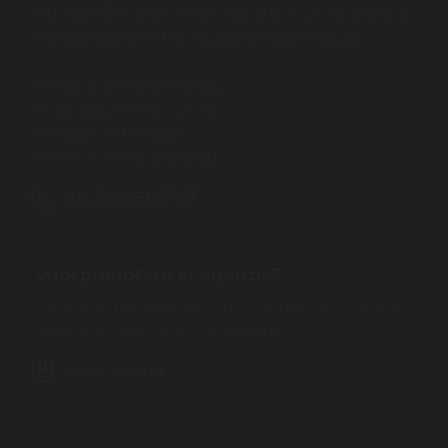
9.00 alle 13.00 per offrirti il supporto di cui hai bisogno
nell’acquisto della tua vacanza sul sito Veratour.
✔ Veloce, semplice e sicuro
✔ Contatto diretto con noi
✔ Pagamenti flessibili
✔ 98% di utenti soddisfatti
06.500.66.777
Vuoi prenotare in agenzia?
Troverai un professionista che ti aiuterà a scegliere la
vacanza più adatta alle tue esigenze.
CERCA AGENZIE