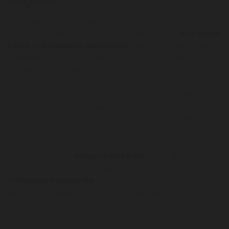
Devi sapere che Singapore è davvero unica, anche nel
clima. A differenza di molte altre destinazioni,
non esiste
infatti una stagione particolare
che sia la migliore per
ammirare la città. Le cose migliori che puoi fare a
Singapore sono fantastiche tutto l'anno, nonostante ci
siano calore e umidità elevati. I mesi invernali sono i più
umidi, ma ciò non deve scoraggiarti dal pianificare una
sosta di alcuni giorni in questa splendida città, poiché in
realtà non c'è molta differenza tra la stagione delle
piogge e quella estiva leggermente più secca.
Inoltre la rete dei
trasporti pubblici
, con la spettacolare
metropolitana, è molto capillare ed efficiente e la
criminalità inesistente
, a causa dell'intransigenza
delle leggi e delle pene molto severe applicate anche
per reati comuni.