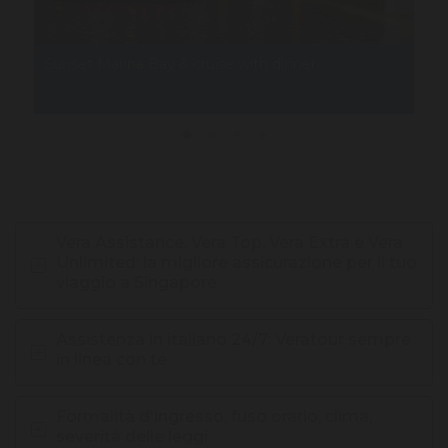
Sentosa Island & S.E.A Aquarium
G
L'isola dei divertimenti
I 
Vera Assistance, Vera Top, Vera Extra e Vera
Unlimited: la migliore assicurazione per il tuo
viaggio a Singapore
Assistenza in italiano 24/7: Veratour sempre
in linea con te
Formalità d'ingresso, fuso orario, clima,
severità delle leggi