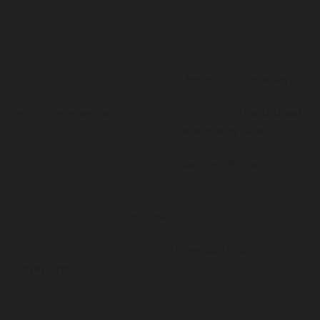
di negozi pieni di souvenir colorati attirerà la tua
attenzione e non potrai fare a meno di portare a casa
qualche ricordino!
Oltre che visitare i quartieri etnici,
templi
e
monasteri
,
potrai dedicarti anche allo shopping presso i giganteschi
centri commerciali
che si affacciano su
Orchard Road
e gli eleganti negozi alla moda a
Kampong Glam
.
Altra sosta da non mancare è al
Giardino Botanico
, dove
potrai ammirare 60.000 specie di orchidee. E durante un
soggiorno a Singapore non puoi perdere un’escursione
alla magnifica isola di
Sentosa
, che oltre a spiagge
bianche e lunghissime e una natura spettacolare offre
anche diversi parchi tra cui gli
Universal Studios
Singapore
, il più grande e famoso parco divertimenti
della città.
Il parco a tema cinematografico si estende su