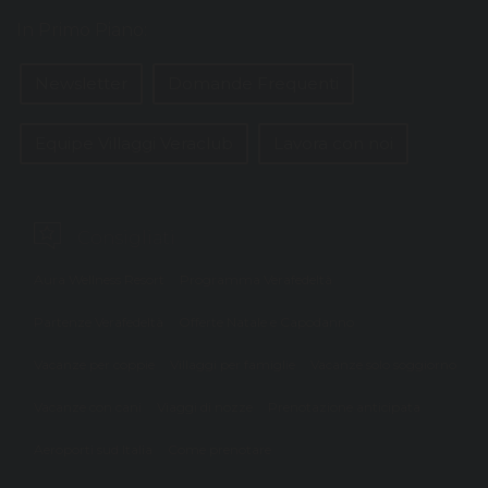
In Primo Piano:
Newsletter
Domande Frequenti
Equipe Villaggi Veraclub
Lavora con noi
Consigliati
Aura Wellness Resort
Programma Verafedeltà
Partenze Verafedeltà
Offerte Natale e Capodanno
Vacanze per coppie
Villaggi per famiglie
Vacanze solo soggiorno
Vacanze con cani
Viaggi di nozze
Prenotazione anticipata
Aeroporti sud Italia
Come prenotare