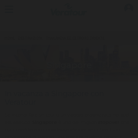
O
Open main menu
HOME
DESTINAZIONI
THAILANDIA ED ESTREMO ORIENTE
SINGAPORE
Singapore
In vacanza a Singapore con
Veratour
Se intendi fare un tour o un viaggio organizzato nel sud-
est asiatico,
Singapore
è uno dei migliori
stopover
che
puoi prendere in considerazione per arricchire il tuo
programma di viaggio: una sosta di qualche giorno ti