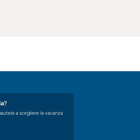
ia?
 aiuterà a scegliere la vacanza