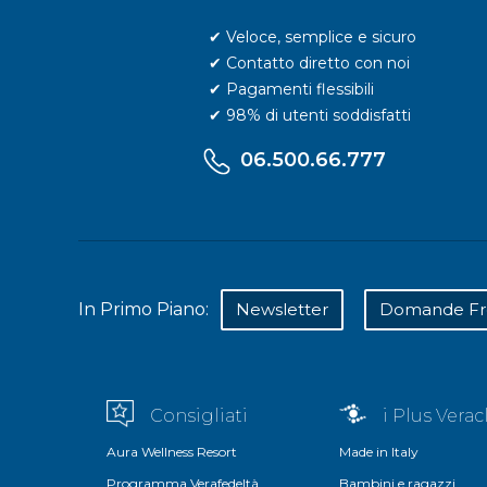
✔ Veloce, semplice e sicuro
✔ Contatto diretto con noi
✔ Pagamenti flessibili
✔ 98% di utenti soddisfatti
06.500.66.777
In Primo Piano:
Newsletter
Domande Fr
Consigliati
i Plus Vera
Aura Wellness Resort
Made in Italy
Programma Verafedeltà
Bambini e ragazzi