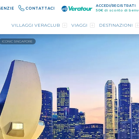
ACCEDI/REGISTRATI
GENZIE
CONTATTACI
50€
di sconto di benv
VILLAGGI VERACLUB
VIAGGI
DESTINAZIONI
ICONIC SINGAPORE