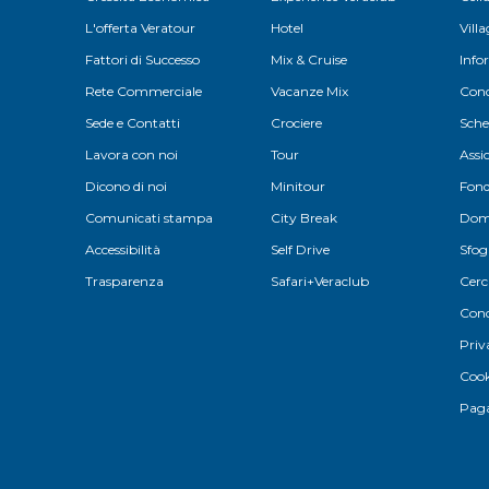
L'offerta Veratour
Hotel
Vill
Fattori di Successo
Mix & Cruise
Info
Rete Commerciale
Vacanze Mix
Cond
Sede e Contatti
Crociere
Sche
Lavora con noi
Tour
Assi
Dicono di noi
Minitour
Fond
Comunicati stampa
City Break
Doma
Accessibilità
Self Drive
Sfog
Trasparenza
Safari+Veraclub
Cerc
Cond
Priv
Cook
Paga