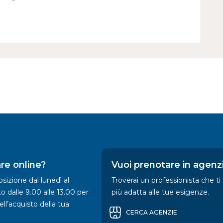
re online?
Vuoi prenotare in agenz
sizione dal lunedì al
Troverai un professionista che ti
to dalle 9.00 alle 13.00 per
più adatta alle tue esigenze.
nell’acquisto della tua
CERCA AGENZIE