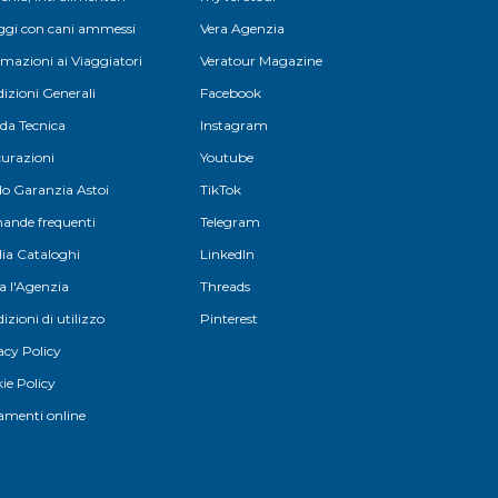
aggi con cani ammessi
Vera Agenzia
rmazioni ai Viaggiatori
Veratour Magazine
izioni Generali
Facebook
da Tecnica
Instagram
curazioni
Youtube
o Garanzia Astoi
TikTok
nde frequenti
Telegram
lia Cataloghi
LinkedIn
a l'Agenzia
Threads
izioni di utilizzo
Pinterest
acy Policy
ie Policy
menti online