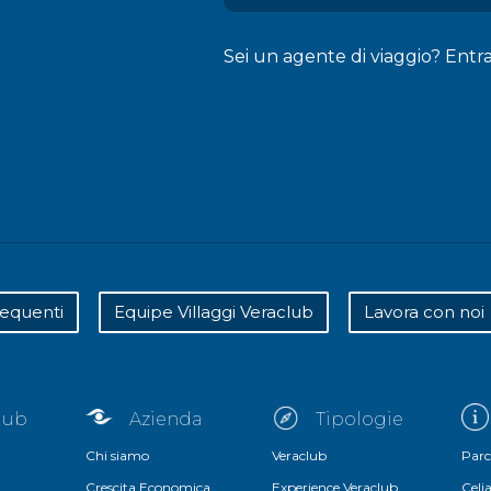
Sei un agente di viaggio? Entr
equenti
Equipe Villaggi Veraclub
Lavora con noi
club
Azienda
Tipologie
Chi siamo
Veraclub
Parc
Crescita Economica
Experience Veraclub
Celia