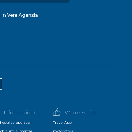
a in
Vera Agenzia
Informazioni
Web e Social
heggi aeroportuali
Travel App
chia, int. alimentari
myVeratour