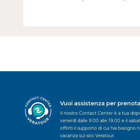
Vuoi assistenza per prenota
Il nostro Contact Center è a tua dispo
venerdì dalle 9.00 alle 19.00 e il saba
offrirti il supporto di cui hai bisogno 
vacanza sul sito Veratour.