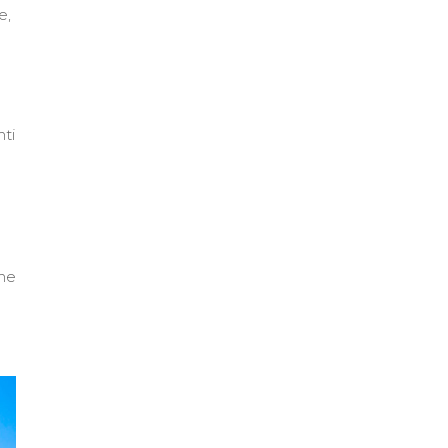
e,
nti
ine