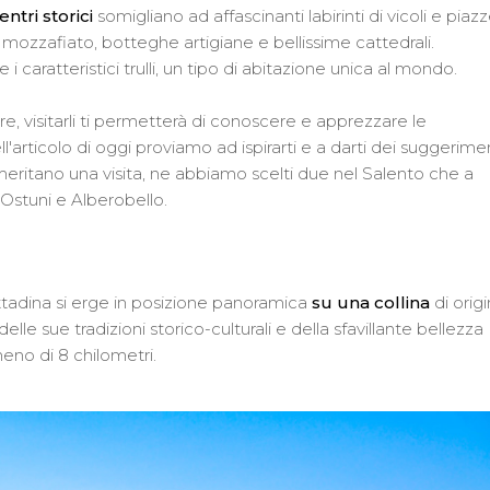
entri storici
somigliano ad affascinanti labirinti di vicoli e piazz
ci mozzafiato, botteghe artigiane e bellissime cattedrali.
e i caratteristici trulli, un tipo di abitazione unica al mondo.
e, visitarli ti permetterà di conoscere e apprezzare le
l'articolo di oggi proviamo ad ispirarti e a darti dei suggerime
e meritano una visita, ne abbiamo scelti due nel Salento che a
Ostuni e Alberobello.
ittadina si erge in posizione panoramica
su una collina
di orig
elle sue tradizioni storico-culturali e della sfavillante bellezza
meno di 8 chilometri.