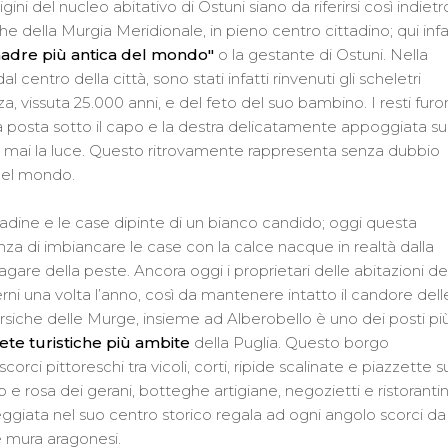
gini del nucleo abitativo di Ostuni siano da riferirsi così indietr
he della Murgia Meridionale, in pieno centro cittadino; qui infa
adre più antica del mondo"
o la gestante di Ostuni. Nella
centro della città, sono stati infatti rinvenuti gli scheletri
a, vissuta 25.000 anni, e del feto del suo bambino. I resti fur
tra posta sotto il capo e la destra delicatamente appoggiata su
e mai la luce. Questo ritrovamente rappresenta senza dubbio
 del mondo.
radine e le case dipinte di un bianco candido; oggi questa
anza di imbiancare le case con la calce nacque in realtà dalla
agare della peste. Ancora oggi i proprietari delle abitazioni de
rni una volta l’anno, così da mantenere intatto il candore dell
carsiche delle Murge, insieme ad Alberobello è uno dei posti pi
te turistiche più ambite
della Puglia. Questo borgo
orci pittoreschi tra vicoli, corti, ripide scalinate e piazzette s
e rosa dei gerani, botteghe artigiane, negozietti e ristorantin
eggiata nel suo centro storico regala ad ogni angolo scorci da
le mura aragonesi.