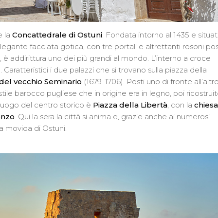
e la
Concattedrale di Ostuni
. Fondata intorno al 1435 e situa
egante facciata gotica, con tre portali e altrettanti rosoni pos
, è addirittura uno dei più grandi al mondo. L’interno a croce
Caratteristici i due palazzi che si trovano sulla piazza della
del vecchio Seminario
(1679-1706). Posti uno di fronte all’altro
ile barocco pugliese che in origine era in legno, poi ricostrui
 luogo del centro storico è
Piazza della Libertà
, con la
chiesa
onzo
. Qui la sera la città si anima e, grazie anche ai numerosi
lla movida di Ostuni.