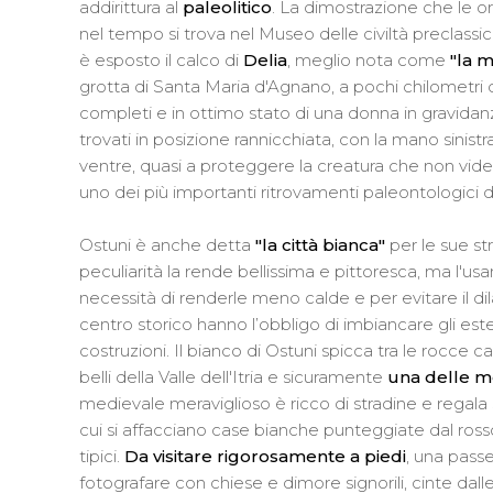
addirittura al
paleolitico
. La dimostrazione che le ori
nel tempo si trova nel Museo delle civiltà preclassic
è esposto il calco di
Delia
, meglio nota come
"la m
grotta di Santa Maria d'Agnano, a pochi chilometri dal 
completi e in ottimo stato di una donna in gravidanz
trovati in posizione rannicchiata, con la mano sinis
ventre, quasi a proteggere la creatura che non vid
uno dei più importanti ritrovamenti paleontologici
Ostuni è anche detta
"la città bianca"
per le sue st
peculiarità la rende bellissima e pittoresca, ma l'us
necessità di renderle meno calde e per evitare il dil
centro storico hanno l’obbligo di imbiancare gli este
costruzioni. Il bianco di Ostuni spicca tra le rocce 
belli della Valle dell'Itria e sicuramente
una delle me
medievale meraviglioso è ricco di stradine e regala sc
cui si affacciano case bianche punteggiate dal rosso 
tipici.
Da visitare rigorosamente a piedi
, una pass
fotografare con chiese e dimore signorili, cinte dal