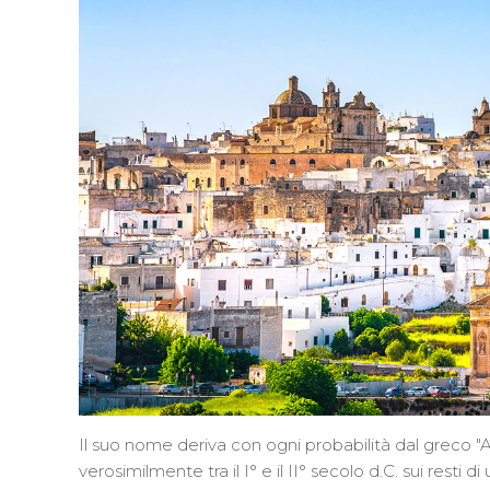
Il suo nome deriva con ogni probabilità dal greco "As
verosimilmente tra il I° e il II° secolo d.C. sui rest