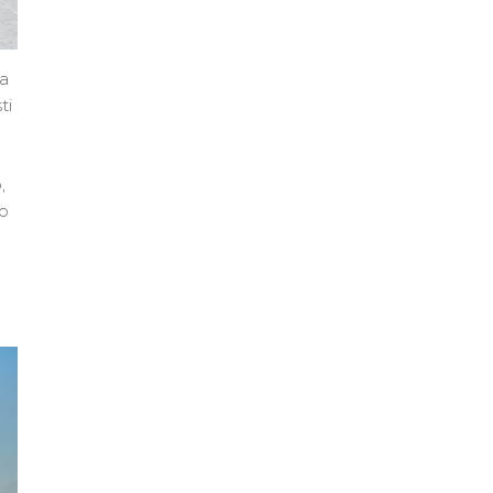
ta
ti
,
to