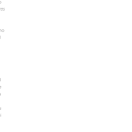
o
tti
ono
l
l
e
ù
u
i