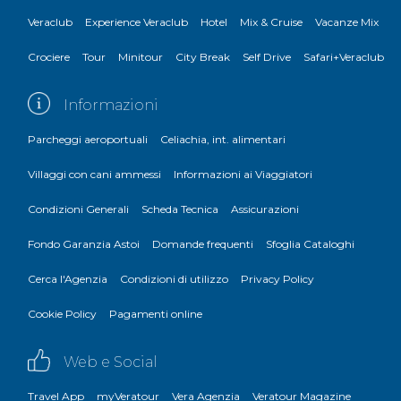
Veraclub
Experience Veraclub
Hotel
Mix & Cruise
Vacanze Mix
Crociere
Tour
Minitour
City Break
Self Drive
Safari+Veraclub
Informazioni
Parcheggi aeroportuali
Celiachia, int. alimentari
Villaggi con cani ammessi
Informazioni ai Viaggiatori
Condizioni Generali
Scheda Tecnica
Assicurazioni
Fondo Garanzia Astoi
Domande frequenti
Sfoglia Cataloghi
Cerca l'Agenzia
Condizioni di utilizzo
Privacy Policy
Cookie Policy
Pagamenti online
Web e Social
Travel App
myVeratour
Vera Agenzia
Veratour Magazine