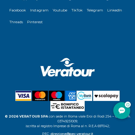
Facebook
Instagram
Youtube
TikTok
Telegram
LinkedIn
Threads
Pinterest
© 2026 VERATOUR SPA
con sede in Roma viale Eroi di Rodi 254 – C.F. P.IVA
03749251009;
iscritta al registro Imprese di Roma al n. R.E.A 697042;
PEC:
direzione@pec.veratour.it