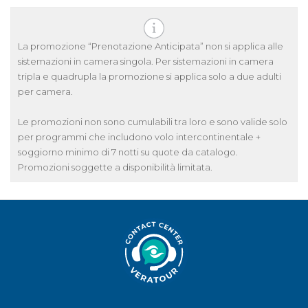
La promozione “Prenotazione Anticipata” non si applica alle
sistemazioni in camera singola. Per sistemazioni in camera
tripla e quadrupla la promozione si applica solo a due adulti
per camera.
Le promozioni non sono cumulabili tra loro e sono valide solo
per programmi che includono volo intercontinentale +
soggiorno minimo di 7 notti su quote da catalogo.
Promozioni soggette a disponibilità limitata.