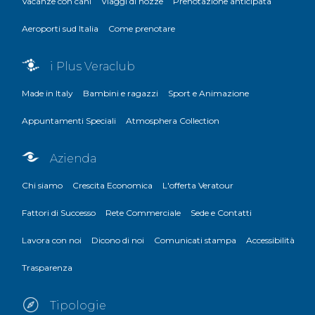
Vacanze con cani
Viaggi di nozze
Prenotazione anticipata
Aeroporti sud Italia
Come prenotare
i Plus Veraclub
Made in Italy
Bambini e ragazzi
Sport e Animazione
Appuntamenti Speciali
Atmosphera Collection
Azienda
Chi siamo
Crescita Economica
L'offerta Veratour
Fattori di Successo
Rete Commerciale
Sede e Contatti
Lavora con noi
Dicono di noi
Comunicati stampa
Accessibilità
Trasparenza
Tipologie