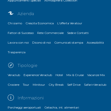
Appuntamenti Speciali
Atmosphera Collection
Azienda
Chi siamo
Crescita Economica
L'offerta Veratour
Fattori di Successo
Rete Commerciale
Sede e Contatti
Lavora con noi
Dicono di noi
Comunicati stampa
Accessibilità
Trasparenza
Tipologie
Veraclub
Experience Veraclub
Hotel
Mix & Cruise
Vacanze Mix
Crociere
Tour
Minitour
City Break
Self Drive
Safari+Veraclub
Informazioni
Parcheggi aeroportuali
Celiachia, int. alimentari