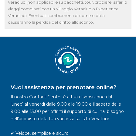
Veraclub (non applicabile su pacchetti, tour, crociere, safari o
viaggi combinati con un Villaggio Veraclub o Experience
Veraclub). Eventuali cambiamenti di nome o data
causeranno la perdita del diritto allo sconto.
Vuoi assistenza per prenotare online?
Il nostro Contact Center è a tua disposizione dal
lunedì al venerdì dalle 9.00 alle 19.00 e il sabato dalle
9.00 alle 13.00 per offrirti il supporto di cui hai bisogno
nell’acquisto della tua vacanza sul sito Veratour.
✔ Veloce, semplice e sicuro