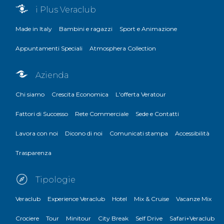
i Plus Veraclub
Made in Italy
Bambini e ragazzi
Sport e Animazione
Appuntamenti Speciali
Atmosphera Collection
Azienda
Chi siamo
Crescita Economica
L'offerta Veratour
Fattori di Successo
Rete Commerciale
Sede e Contatti
Lavora con noi
Dicono di noi
Comunicati stampa
Accessibilità
Trasparenza
Tipologie
Veraclub
Experience Veraclub
Hotel
Mix & Cruise
Vacanze Mix
Crociere
Tour
Minitour
City Break
Self Drive
Safari+Veraclub