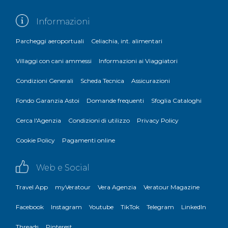
Informazioni
Parcheggi aeroportuali
Celiachia, int. alimentari
Villaggi con cani ammessi
Informazioni ai Viaggiatori
Condizioni Generali
Scheda Tecnica
Assicurazioni
Fondo Garanzia Astoi
Domande frequenti
Sfoglia Cataloghi
Cerca l'Agenzia
Condizioni di utilizzo
Privacy Policy
Cookie Policy
Pagamenti online
Web e Social
Travel App
myVeratour
Vera Agenzia
Veratour Magazine
Facebook
Instagram
Youtube
TikTok
Telegram
LinkedIn
Threads
Pinterest