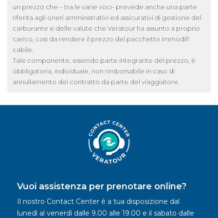
un prezzo che – tra le varie voci- prevede anche una parte
riferita agli oneri amministrativi ed assicurativi di gestione del
carburante e delle valute che Veratour ha assunto a proprio
carico, così da rendere il prezzo del pacchetto immodifi
cabile.
Tale componente, essendo parte integrante del prezzo, è
obbligatoria, individuale, non rimborsabile in caso di
annullamento del contratto da parte del viaggiatore.
Vuoi assistenza per prenotare online?
Il nostro Contact Center è a tua disposizione dal
lunedì al venerdì dalle 9.00 alle 19.00 e il sabato dalle