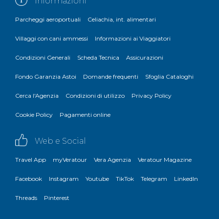
Informazioni
Parcheggi aeroportuali
Celiachia, int. alimentari
Villaggi con cani ammessi
Informazioni ai Viaggiatori
Condizioni Generali
Scheda Tecnica
Assicurazioni
Fondo Garanzia Astoi
Domande frequenti
Sfoglia Cataloghi
Cerca l'Agenzia
Condizioni di utilizzo
Privacy Policy
Cookie Policy
Pagamenti online
Web e Social
Travel App
myVeratour
Vera Agenzia
Veratour Magazine
Facebook
Instagram
Youtube
TikTok
Telegram
LinkedIn
Threads
Pinterest