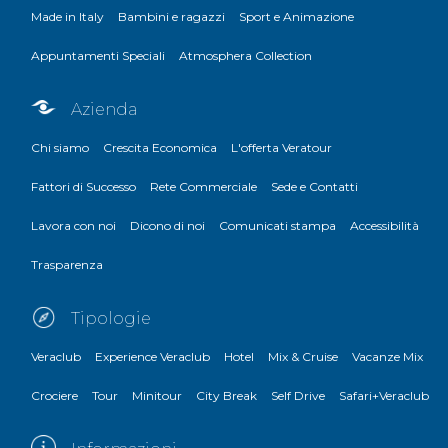
Made in Italy
Bambini e ragazzi
Sport e Animazione
Appuntamenti Speciali
Atmosphera Collection
Azienda
Chi siamo
Crescita Economica
L'offerta Veratour
Fattori di Successo
Rete Commerciale
Sede e Contatti
Lavora con noi
Dicono di noi
Comunicati stampa
Accessibilità
Trasparenza
Tipologie
Veraclub
Experience Veraclub
Hotel
Mix & Cruise
Vacanze Mix
Crociere
Tour
Minitour
City Break
Self Drive
Safari+Veraclub