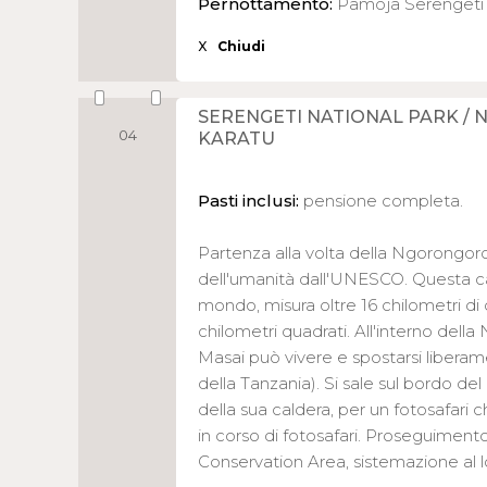
Pernottamento:
Pamoja Serenget
X
Chiudi
SERENGETI NATIONAL PARK /
04
KARATU
Pasti inclusi:
pensione completa.
Partenza alla volta della Ngorongor
dell'umanità dall'UNESCO. Questa cal
mondo, misura oltre 16 chilometri di
chilometri quadrati. All'interno del
Masai può vivere e spostarsi liberame
della Tanzania). Si sale sul bordo del
della sua caldera, per un fotosafari c
in corso di fotosafari. Proseguiment
Conservation Area, sistemazione al