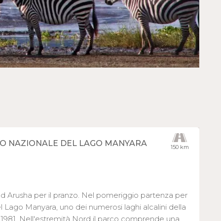
RCO NAZIONALE DEL LAGO MANYARA
150 km
ad Arusha per il pranzo. Nel pomeriggio partenza per
l Lago Manyara, uno dei numerosi laghi alcalini della
dal 1981. Nell'estremità Nord il parco comprende una