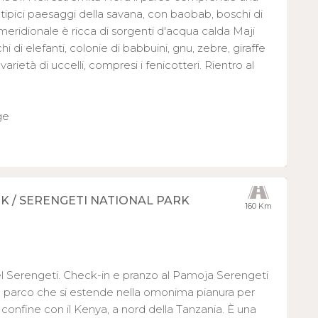
a tipici paesaggi della savana, con baobab, boschi di
meridionale è ricca di sorgenti d'acqua calda Maji
 di elefanti, colonie di babbuini, gnu, zebre, giraffe
rietà di uccelli, compresi i fenicotteri. Rientro al
ge
K / SERENGETI NATIONAL PARK
160 Km
l Serengeti. Check-in e pranzo al Pamoja Serengeti
l parco che si estende nella omonima pianura per
il confine con il Kenya, a nord della Tanzania. È una