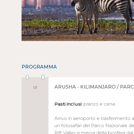
PROGRAMMA
ARUSHA - KILIMANJARO / PA
01
Pasti inclusi:
pranzo e cena.
Arrivo in aeroporto e trasferimento 
un fotosafari del Parco Nazionale de
Rift Valley e riserva della biosfera 