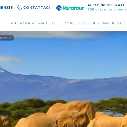
ACCEDI/REGISTRATI
GENZIE
CONTATTACI
50€
di sconto di benv
VILLAGGI VERACLUB
VIAGGI
DESTINAZIONI
ANZANIA