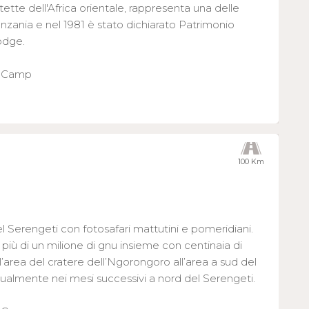
tette dell'Africa orientale, rappresenta una delle
 Tanzania e nel 1981 è stato dichiarato Patrimonio
odge.
i Camp
100 Km
del Serengeti con fotosafari mattutini e pomeridiani.
iù di un milione di gnu insieme con centinaia di
’area del cratere dell’Ngorongoro all’area a sud del
dualmente nei mesi successivi a nord del Serengeti.