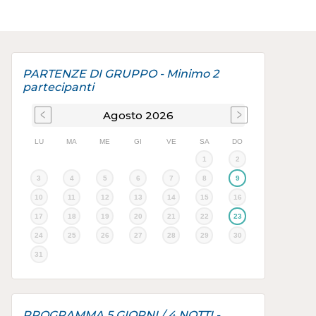
PARTENZE DI GRUPPO - Minimo 2
partecipanti
Agosto
2026
LU
MA
ME
GI
VE
SA
DO
1
2
3
4
5
6
7
8
9
10
11
12
13
14
15
16
17
18
19
20
21
22
23
24
25
26
27
28
29
30
31
PROGRAMMA 5 GIORNI / 4 NOTTI -