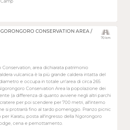
i Camp
 NGORONGORO CONSERVATION AREA /
70 km
o Conservation, area dichiarata patrimonio
dera vulcanica è la più grande caldera intatta del
 diametro e occupa in totale un'area di circa 265
la Ngorongoro Conservation Area la popolazione dei
nte (a differenza di quanto avviene negli altri parchi
 cratere per poi scendere per 700 metri, all'interno
he si protrarrà fino al tardo pomeriggio. Pranzo picnic
o per Karatu, posta all'ingresso della Ngorongoro
 lodge, cena e pernottamento.