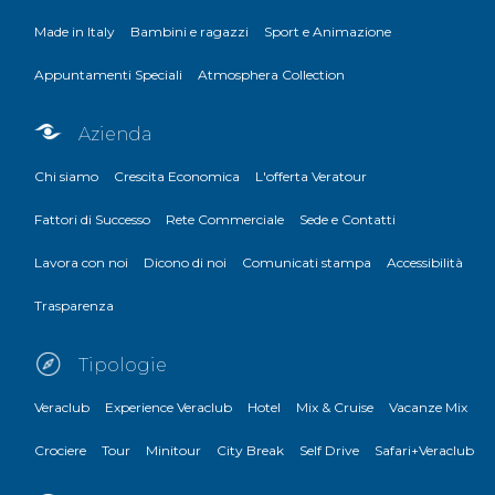
Made in Italy
Bambini e ragazzi
Sport e Animazione
Appuntamenti Speciali
Atmosphera Collection
Azienda
Chi siamo
Crescita Economica
L'offerta Veratour
Fattori di Successo
Rete Commerciale
Sede e Contatti
Lavora con noi
Dicono di noi
Comunicati stampa
Accessibilità
Trasparenza
Tipologie
Veraclub
Experience Veraclub
Hotel
Mix & Cruise
Vacanze Mix
Crociere
Tour
Minitour
City Break
Self Drive
Safari+Veraclub