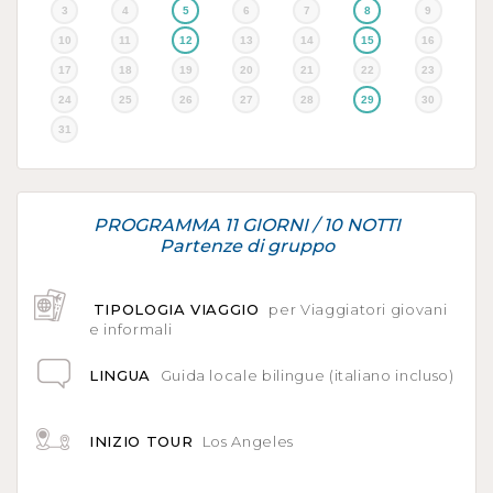
3
4
5
6
7
8
9
10
11
12
13
14
15
16
17
18
19
20
21
22
23
24
25
26
27
28
29
30
31
PROGRAMMA 11 GIORNI / 10 NOTTI
Partenze di gruppo
TIPOLOGIA VIAGGIO
per Viaggiatori giovani
e informali
LINGUA
Guida locale bilingue (italiano incluso)
INIZIO TOUR
Los Angeles