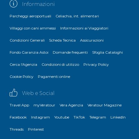
Informazioni
Parcheggi aeroportuali
Celiachia, int. alimentari
Villaggi con cani ammessi
Informazioni ai Viaggiatori
Condizioni Generali
Scheda Tecnica
Assicurazioni
Fondo Garanzia Astoi
Domande frequenti
Sfoglia Cataloghi
Cerca l'Agenzia
Condizioni di utilizzo
Privacy Policy
Cookie Policy
Pagamenti online
Web e Social
Travel App
myVeratour
Vera Agenzia
Veratour Magazine
Facebook
Instagram
Youtube
TikTok
Telegram
LinkedIn
Threads
Pinterest