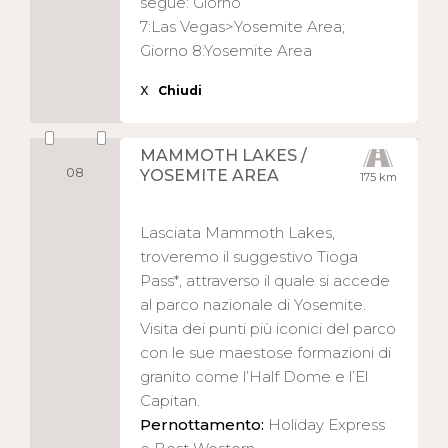
segue: Giorno
7:Las Vegas>Yosemite Area;
Giorno 8:Yosemite Area
X
Chiudi
MAMMOTH LAKES /
08
YOSEMITE AREA
175 km
Lasciata Mammoth Lakes,
troveremo il suggestivo Tioga
Pass*, attraverso il quale si accede
al parco nazionale di Yosemite.
Visita dei punti più iconici del parco
con le sue maestose formazioni di
granito come l’Half Dome e l’El
Capitan.
Pernottamento:
Holiday Express