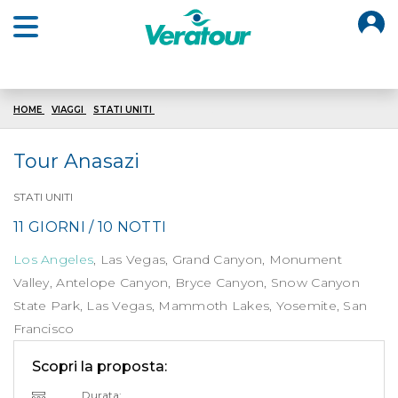
O
Open main menu
HOME
VIAGGI
STATI UNITI
TOUR ANASAZI
Tour Anasazi
STATI UNITI
11 GIORNI / 10 NOTTI
Los Angeles
, Las Vegas, Grand Canyon, Monument
Valley, Antelope Canyon, Bryce Canyon, Snow Canyon
State Park, Las Vegas, Mammoth Lakes, Yosemite, San
Francisco
Scopri la proposta:
Durata: