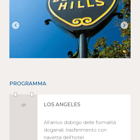
PROGRAMMA
LOS ANGELES
01
All’arrivo disbrigo delle formalità
doganali, trasferimento con
navetta dell’hotel.