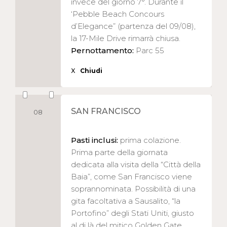
invece del giorno 7°. Durante il
‘Pebble Beach Concours
d’Elegance” (partenza del 09/08),
la 17-Mile Drive rimarrà chiusa.
Pernottamento:
Parc 55
X
Chiudi
SAN FRANCISCO
08
Pasti inclusi:
prima colazione.
Prima parte della giornata
dedicata alla visita della “Città della
Baia”, come San Francisco viene
soprannominata. Possibilità di una
gita facoltativa a Sausalito, “la
Portofino” degli Stati Uniti, giusto
al di là del mitico Golden Gate.