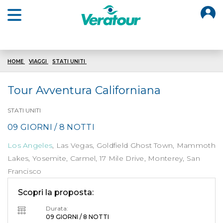
O
Open main menu
HOME
VIAGGI
STATI UNITI
TOUR AVVENTURA CALIFORNIANA
Tour Avventura Californiana
STATI UNITI
09 GIORNI / 8 NOTTI
Los Angeles
, Las Vegas, Goldfield Ghost Town, Mammoth
Lakes, Yosemite, Carmel, 17 Mile Drive, Monterey, San
Francisco
Scopri la proposta:
Durata:
09 GIORNI / 8 NOTTI