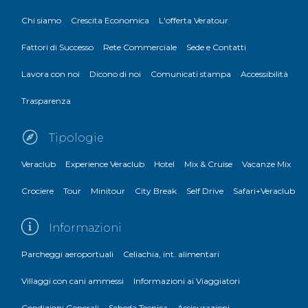
Chi siamo
Crescita Economica
L'offerta Veratour
Fattori di Successo
Rete Commerciale
Sede e Contatti
Lavora con noi
Dicono di noi
Comunicati stampa
Accessibilità
Trasparenza
Tipologie
Veraclub
Experience Veraclub
Hotel
Mix & Cruise
Vacanze Mix
Crociere
Tour
Minitour
City Break
Self Drive
Safari+Veraclub
Informazioni
Parcheggi aeroportuali
Celiachia, int. alimentari
Villaggi con cani ammessi
Informazioni ai Viaggiatori
Condizioni Generali
Scheda Tecnica
Assicurazioni