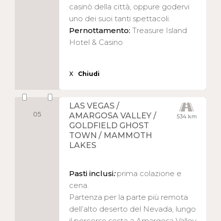
casinò della città, oppure godervi
uno dei suoi tanti spettacoli.
Pernottamento:
Treasure Island
Hotel & Casino
X
Chiudi
LAS VEGAS /
05
AMARGOSA VALLEY /
534 km
GOLDFIELD GHOST
TOWN / MAMMOTH
LAKES
Pasti inclusi
:
prima colazione e
cena.
Partenza per la parte più remota
dell’alto deserto del Nevada, lungo
il percorso sosta a Amargosa Valley