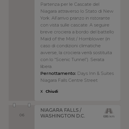
Partenza per le Cascate del
Niagara attraverso lo Stato di New
York. All’arrivo pranzo in ristorante
con vista sulle cascate. A seguire
breve crociera a bordo del battello
Maid of the Mist / Hornblower (in
caso di condizioni climatiche
avverse, la crociera verrà sostituita
con lo “Scenic Tunnel”). Serata
libera.
Pernottamento:
Days Inn & Suites
Niagara Falls Centre Street
X
Chiudi
NIAGARA FALLS /
06
WASHINGTON D.C.
686 km