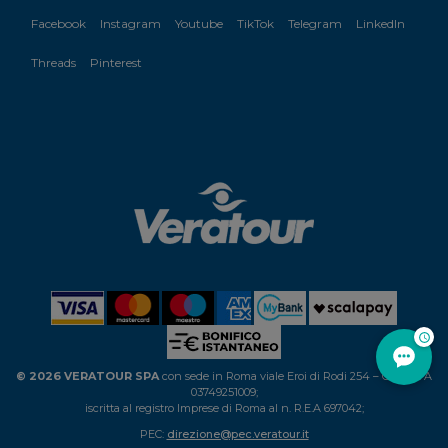
Facebook
Instagram
Youtube
TikTok
Telegram
LinkedIn
Threads
Pinterest
© 2026 VERATOUR SPA
con sede in Roma viale Eroi di Rodi 254 – C.F. P.IVA
03749251009;
iscritta al registro Imprese di Roma al n. R.E.A 697042;
PEC:
direzione@pec.veratour.it