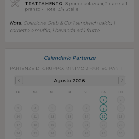
TRATTAMENTO
8 prime colazioni, 2 cene e 1
pranzo - Hotel 3/4 Stelle
Nota
: Colazione Grab & Go: 1 sandwich caldo, 1
cornetto o muffin, 1 bevanda ed 1 frutto
Calendario Partenze
PARTENZE DI GRUPPO: MINIMO 2 PARTECIPANTI
Agosto
2026
LU
MA
ME
GI
VE
SA
DO
1
2
3
4
5
6
7
9
8
10
11
12
13
14
15
16
17
18
19
20
21
22
23
24
25
26
27
28
29
30