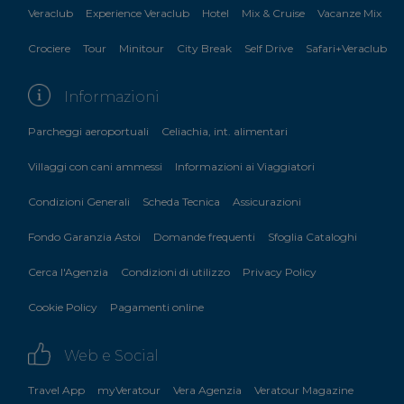
Veraclub
Experience Veraclub
Hotel
Mix & Cruise
Vacanze Mix
Crociere
Tour
Minitour
City Break
Self Drive
Safari+Veraclub
Informazioni
Parcheggi aeroportuali
Celiachia, int. alimentari
Villaggi con cani ammessi
Informazioni ai Viaggiatori
Condizioni Generali
Scheda Tecnica
Assicurazioni
Fondo Garanzia Astoi
Domande frequenti
Sfoglia Cataloghi
Cerca l'Agenzia
Condizioni di utilizzo
Privacy Policy
Cookie Policy
Pagamenti online
Web e Social
Travel App
myVeratour
Vera Agenzia
Veratour Magazine