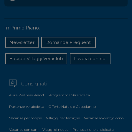
In Primo Piano:
Newsletter
Domande Frequenti
Equipe Villaggi Veraclub
Lavora con noi
Consigliati
Aura Wellness Resort
Programma Verafedeltà
Partenze Verafedeltà
Offerte Natale e Capodanno
Vacanze per coppie
Villaggi per famiglie
Vacanze solo soggiorno
Vacanze con cani
Viaggi di nozze
Prenotazione anticipata