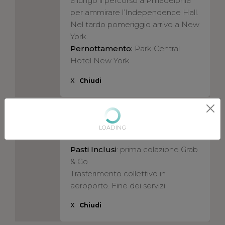
a lungo il percorso a Philadelphia
per ammirare l’Independence Hall.
Nel tardo pomeriggio arrivo a New
York.
Pernottamento:
Park Central
Hotel New York
X
Chiudi
NEW YORK
09
LOADING
Pasti Inclusi
: prima colazione Grab
& Go
Trasferimento collettivo in
aeroporto. Fine dei servizi
X
Chiudi