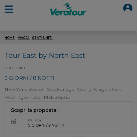
O
Open main menu
HOME
VIAGGI
STATI UNITI
TOUR EAST BY NORTH EAST
Tour East by North East
STATI UNITI
9 GIORNI / 8 NOTTI
New York, Boston, Stockbridge, Albany, Niagara Falls,
Washington D.C., Philadelphia
Scopri la proposta:
Durata:
9 GIORNI / 8 NOTTI