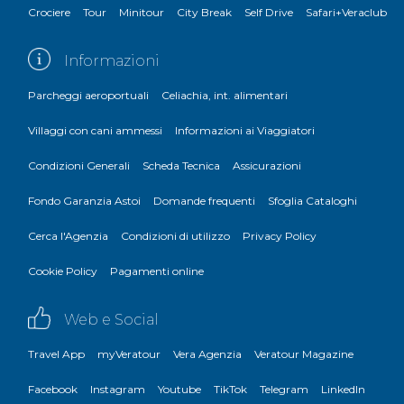
Crociere
Tour
Minitour
City Break
Self Drive
Safari+Veraclub
Informazioni
Parcheggi aeroportuali
Celiachia, int. alimentari
Villaggi con cani ammessi
Informazioni ai Viaggiatori
Condizioni Generali
Scheda Tecnica
Assicurazioni
Fondo Garanzia Astoi
Domande frequenti
Sfoglia Cataloghi
Cerca l'Agenzia
Condizioni di utilizzo
Privacy Policy
Cookie Policy
Pagamenti online
Web e Social
Travel App
myVeratour
Vera Agenzia
Veratour Magazine
Facebook
Instagram
Youtube
TikTok
Telegram
LinkedIn