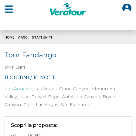
O
Open main menu
HOME
VIAGGI
STATI UNITI
TOUR FANDANGO
Tour Fandango
STATI UNITI
11 GIORNI / 10 NOTTI
Los Angeles
, Las Vegas, Grand Canyon, Monument
Valley, Lake Powell-Page, Antelope Canyon, Bryce
Canyon, Zion, Las Vegas, San Francisco.
Scopri la proposta:
Durata: