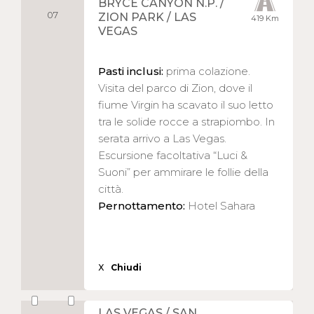
BRYCE CANYON N.P. /
07
ZION PARK / LAS
419 Km
VEGAS
Pasti inclusi:
prima colazione.
Visita del parco di Zion, dove il
fiume Virgin ha scavato il suo letto
tra le solide rocce a strapiombo. In
serata arrivo a Las Vegas.
Escursione facoltativa “Luci &
Suoni” per ammirare le follie della
città.
Pernottamento:
Hotel Sahara
X
Chiudi
LAS VEGAS / SAN