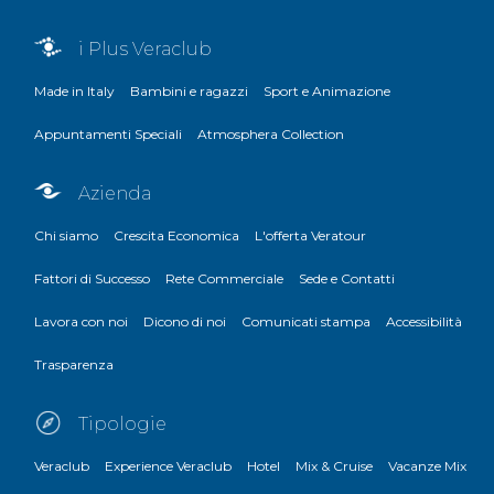
i Plus Veraclub
Made in Italy
Bambini e ragazzi
Sport e Animazione
Appuntamenti Speciali
Atmosphera Collection
Azienda
Chi siamo
Crescita Economica
L'offerta Veratour
Fattori di Successo
Rete Commerciale
Sede e Contatti
Lavora con noi
Dicono di noi
Comunicati stampa
Accessibilità
Trasparenza
Tipologie
Veraclub
Experience Veraclub
Hotel
Mix & Cruise
Vacanze Mix