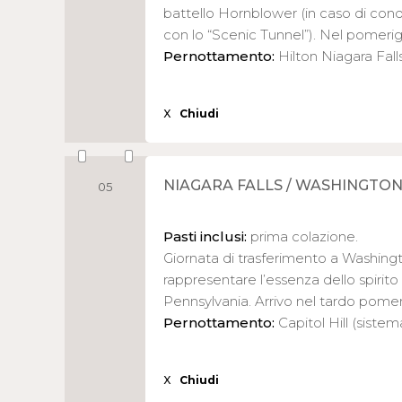
battello Hornblower (in caso di condiz
con lo “Scenic Tunnel”). Nel pomeriggi
Pernottamento:
Hilton Niagara Fall
X
Chiudi
NIAGARA FALLS / WASHINGTO
05
Pasti inclusi:
prima colazione.
Giornata di trasferimento a Washington
rappresentare l’essenza dello spirito
Pennsylvania. Arrivo nel tardo pomer
Pernottamento:
Capitol Hill (sistem
X
Chiudi