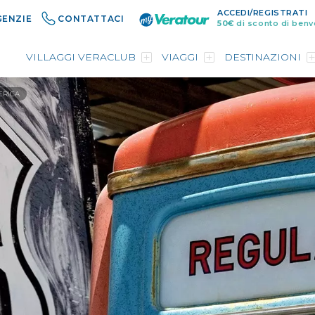
ACCEDI/REGISTRATI
GENZIE
CONTATTACI
50€
di sconto di benv
VILLAGGI VERACLUB
VIAGGI
DESTINAZIONI
ERICA