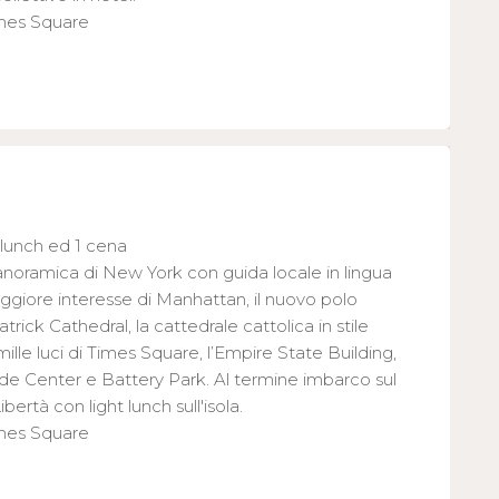
imes Square
 lunch ed 1 cena
panoramica di New York con guida locale in lingua
 maggiore interesse di Manhattan, il nuovo polo
trick Cathedral, la cattedrale cattolica in stile
lle luci di Times Square, l’Empire State Building,
rade Center e Battery Park. Al termine imbarco sul
ibertà con light lunch sull'isola.
imes Square