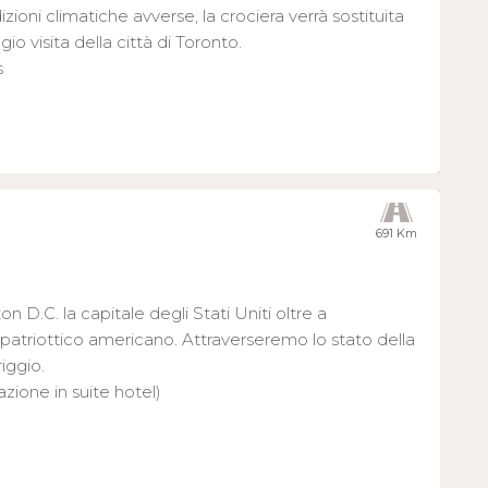
ioni climatiche avverse, la crociera verrà sostituita
o visita della città di Toronto.
s
N
691 Km
 D.C. la capitale degli Stati Uniti oltre a
 patriottico americano. Attraverseremo lo stato della
iggio.
azione in suite hotel)