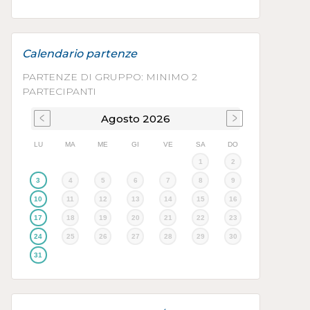
Calendario partenze
PARTENZE DI GRUPPO: MINIMO 2
PARTECIPANTI
Agosto
2026
LU
MA
ME
GI
VE
SA
DO
1
2
3
4
5
6
7
8
9
10
11
12
13
14
15
16
17
18
19
20
21
22
23
24
25
26
27
28
29
30
31