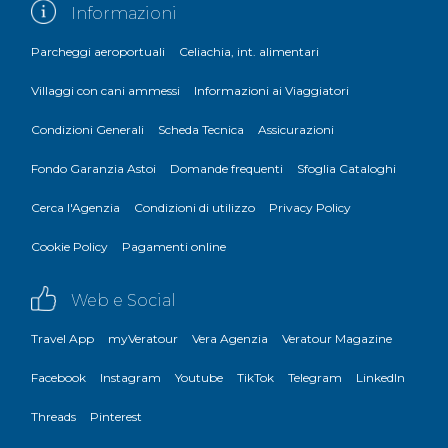
Informazioni
Parcheggi aeroportuali
Celiachia, int. alimentari
Villaggi con cani ammessi
Informazioni ai Viaggiatori
Condizioni Generali
Scheda Tecnica
Assicurazioni
Fondo Garanzia Astoi
Domande frequenti
Sfoglia Cataloghi
Cerca l'Agenzia
Condizioni di utilizzo
Privacy Policy
Cookie Policy
Pagamenti online
Web e Social
Travel App
myVeratour
Vera Agenzia
Veratour Magazine
Facebook
Instagram
Youtube
TikTok
Telegram
LinkedIn
Threads
Pinterest