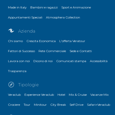
Made in Italy
Bambini e ragazzi
Sport e Animazione
Appuntamenti Speciali
Atmosphera Collection
Azienda
Chi siamo
Crescita Economica
L'offerta Veratour
Fattori di Successo
Rete Commerciale
Sede e Contatti
Lavora con noi
Dicono di noi
Comunicati stampa
Accessibilità
Trasparenza
Tipologie
Veraclub
Experience Veraclub
Hotel
Mix & Cruise
Vacanze Mix
Crociere
Tour
Minitour
City Break
Self Drive
Safari+Veraclub