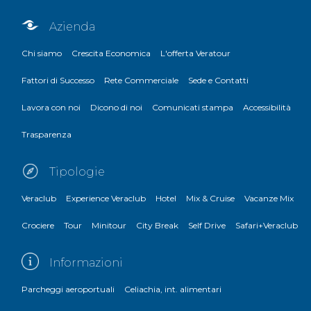
Azienda
Chi siamo
Crescita Economica
L'offerta Veratour
Fattori di Successo
Rete Commerciale
Sede e Contatti
Lavora con noi
Dicono di noi
Comunicati stampa
Accessibilità
Trasparenza
Tipologie
Veraclub
Experience Veraclub
Hotel
Mix & Cruise
Vacanze Mix
Crociere
Tour
Minitour
City Break
Self Drive
Safari+Veraclub
Informazioni
Parcheggi aeroportuali
Celiachia, int. alimentari