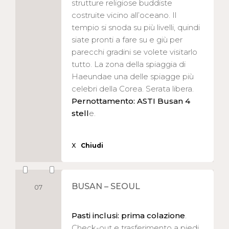
strutture religiose buddiste
costruite vicino all’oceano. Il
tempio si snoda su più livelli, quindi
siate pronti a fare su e giù per
parecchi gradini se volete visitarlo
tutto. La zona della spiaggia di
Haeundae una delle spiagge più
celebri della Corea. Serata libera.
Pernottamento: ASTI Busan 4
stell
e.
X
Chiudi
BUSAN – SEOUL
07
Pasti inclusi: prima colazione
.
Check-out e trasferimento a piedi