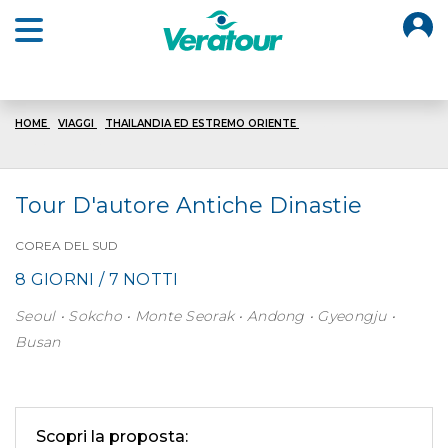
O
Open main menu
HOME
VIAGGI
THAILANDIA ED ESTREMO ORIENTE
TOUR DAUTORE
ANTICHE DINASTIE
Tour D'autore Antiche Dinastie
COREA DEL SUD
8 GIORNI / 7 NOTTI
Seoul • Sokcho • Monte Seorak • Andong • Gyeongju •
Busan
Scopri la proposta: