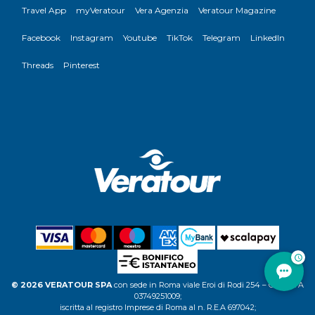
Travel App
myVeratour
Vera Agenzia
Veratour Magazine
Facebook
Instagram
Youtube
TikTok
Telegram
LinkedIn
Threads
Pinterest
© 2026 VERATOUR SPA
con sede in Roma viale Eroi di Rodi 254 – C.F. P.IVA
03749251009;
iscritta al registro Imprese di Roma al n. R.E.A 697042;