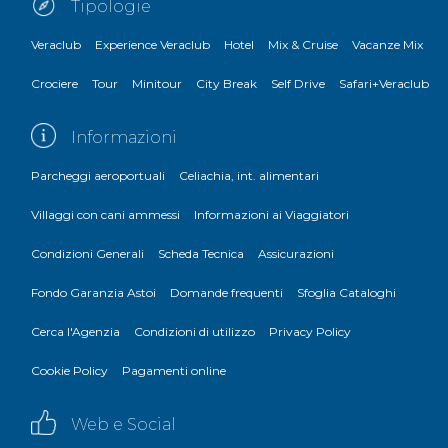
Tipologie
Veraclub
Experience Veraclub
Hotel
Mix & Cruise
Vacanze Mix
Crociere
Tour
Minitour
City Break
Self Drive
Safari+Veraclub
Informazioni
Parcheggi aeroportuali
Celiachia, int. alimentari
Villaggi con cani ammessi
Informazioni ai Viaggiatori
Condizioni Generali
Scheda Tecnica
Assicurazioni
Fondo Garanzia Astoi
Domande frequenti
Sfoglia Cataloghi
Cerca l'Agenzia
Condizioni di utilizzo
Privacy Policy
Cookie Policy
Pagamenti online
Web e Social