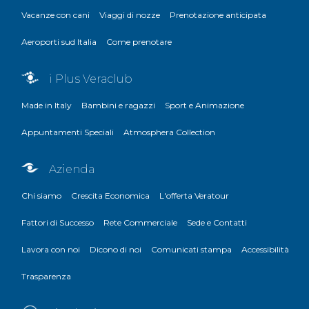
Vacanze con cani
Viaggi di nozze
Prenotazione anticipata
Aeroporti sud Italia
Come prenotare
i Plus Veraclub
Made in Italy
Bambini e ragazzi
Sport e Animazione
Appuntamenti Speciali
Atmosphera Collection
Azienda
Chi siamo
Crescita Economica
L'offerta Veratour
Fattori di Successo
Rete Commerciale
Sede e Contatti
Lavora con noi
Dicono di noi
Comunicati stampa
Accessibilità
Trasparenza